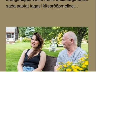
sada aastat tagasi kitsarööpmeline
raudtee,” küsis MTÜ Mustvee
Turismikoda juhatuse liige Aive Tamm
oma ettekandes Mustvee
kultuurikeskuses peetud konverentsil
Avinurme-Mustvee raudtee 100.
Suveklassika kontserdil esinevad
Palamusega seotud muusikud
Tänavuse Palamuse Suveklassika pealkiri
„Homme algab täna” on sündinud mõttest,
et tänapäeva kiire elutempo juures
keskenduvad inimesed sageli tulevikule ja
muretsevad selle pärast, unustades