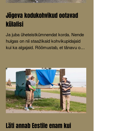
Jõgeva kodukohvikud ootavad
külalisi
Ja juba üheteistkümnendat korda. Nende
hulgas on nii staažikaid kohvikupidajaid
kui ka algajaid. Rõõmustab, et tänavu on
mõeldud ka lastele.
Läti annab Eestile enam kui