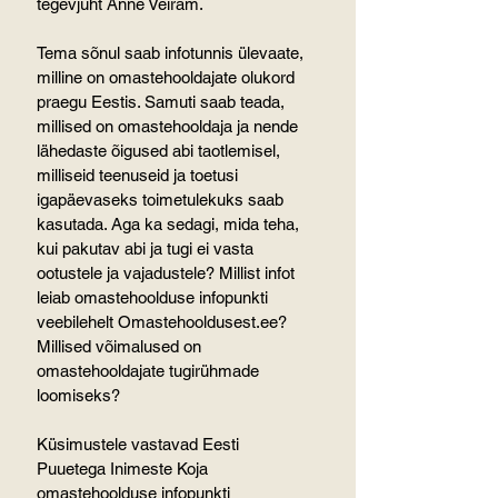
tegevjuht Anne Veiram.
Tema sõnul saab infotunnis ülevaate, 
milline on omastehooldajate olukord 
praegu Eestis. Samuti saab teada, 
millised on omastehooldaja ja nende 
lähedaste õigused abi taotlemisel, 
milliseid teenuseid ja toetusi 
igapäevaseks toimetulekuks saab 
kasutada. Aga ka sedagi, mida teha, 
kui pakutav abi ja tugi ei vasta 
ootustele ja vajadustele? Millist infot 
leiab omastehoolduse infopunkti 
veebilehelt Omastehooldusest.ee? 
Millised võimalused on 
omastehooldajate tugirühmade 
loomiseks?
Küsimustele vastavad Eesti 
Puuetega Inimeste Koja 
omastehoolduse infopunkti 