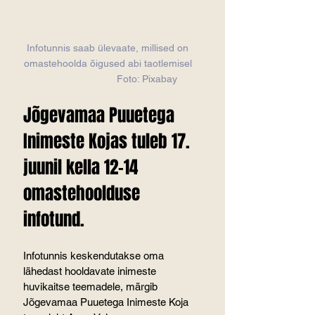
Infotunnis saab ülevaate, millised on 
omastehoolda õigused abi taotlemisel 
                           Foto: Pixabay
Jõgevamaa Puuetega 
Inimeste Kojas tuleb 17. 
juunil kella 12-14 
omastehoolduse 
infotund.
Infotunnis keskendutakse oma 
lähedast hooldavate inimeste 
huvikaitse teemadele, märgib 
Jõgevamaa Puuetega Inimeste Koja 