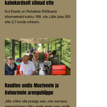
kahekordselt silmad ette
Kui Eestis on Roheliste Rööbaste
kilomeetreid kokku 189, siis Lätis juba 500
ehk 2,7 korda rohkem.
Raudtee andis Mustveele ja
Avinurmele arenguhüppe
„Mis võiks olla praegu see, mis sarnase
arenguhüppe võiks meile anda nagu andis