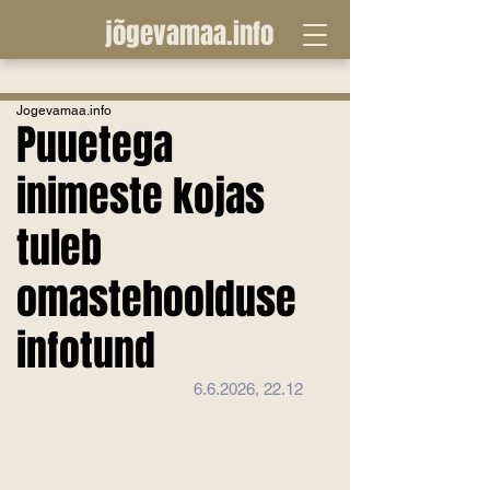
jõgevamaa.info
Jogevamaa.info
Puuetega
inimeste kojas
tuleb
omastehoolduse
infotund
6.6.2026, 22.12