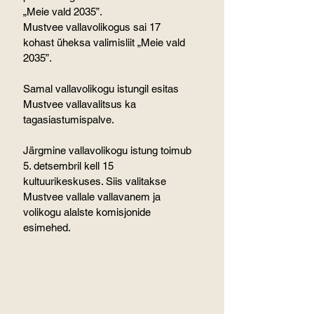
„Meie vald 2035”.
Mustvee vallavolikogus sai 17 
kohast üheksa valimisliit „Meie vald 
2035”.
Samal vallavolikogu istungil esitas 
Mustvee vallavalitsus ka 
tagasiastumispalve.
Järgmine vallavolikogu istung toimub 
5. detsembril kell 15 
kultuurikeskuses. Siis valitakse 
Mustvee vallale vallavanem ja 
volikogu alalste komisjonide 
esimehed.