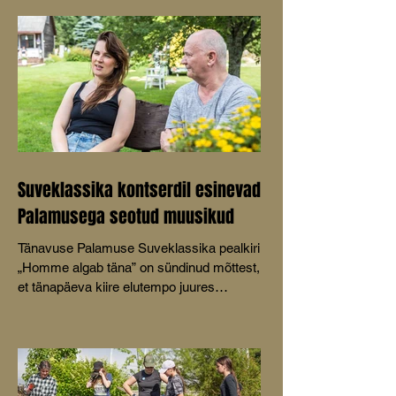
oma ettekandes Mustvee
kultuurikeskuses peetud konverentsil
Avinurme-Mustvee raudtee 100.
Suveklassika kontserdil esinevad
Palamusega seotud muusikud
Tänavuse Palamuse Suveklassika pealkiri
„Homme algab täna” on sündinud mõttest,
et tänapäeva kiire elutempo juures
keskenduvad inimesed sageli tulevikule ja
muretsevad selle pärast, unustades
nautida käesolevat hetke.