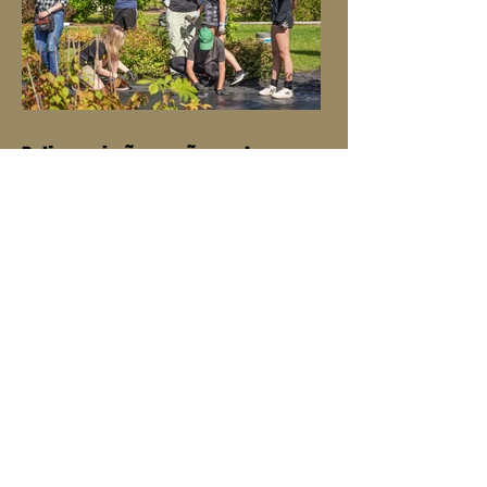
Palju uusi sõpru, põnevad
loengud, huvitav töö
„Mulle meeldis väga meie meeskond, see
oli kõige toredam, sain palju sõpru ja töö
oli põnev.”