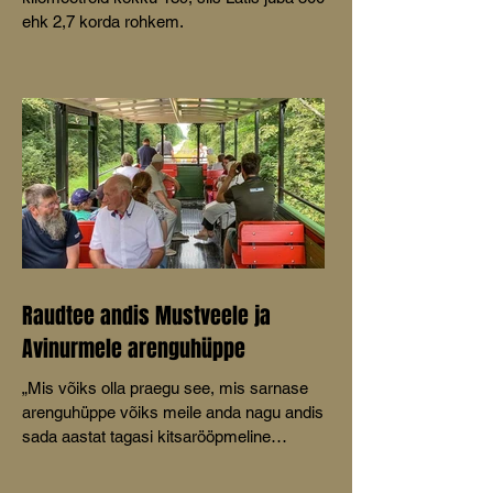
ehk 2,7 korda rohkem.
Raudtee andis Mustveele ja
Avinurmele arenguhüppe
„Mis võiks olla praegu see, mis sarnase
arenguhüppe võiks meile anda nagu andis
sada aastat tagasi kitsarööpmeline
raudtee,” küsis MTÜ Mustvee
Turismikoda juhatuse liige Aive Tamm