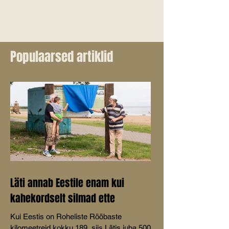
Populaarsed artiklid
Läti annab Eestile enam kui
kahekordselt silmad ette
Kui Eestis on Roheliste Rööbaste
kilomeetreid kokku 189, siis Lätis juba 500