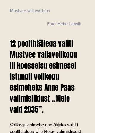
Mustvee vallavalitsus                           
                              Foto: Helar Laasik
12 poolthäälega valiti 
Mustvee vallavolikogu 
III koosseisu esimesel 
istungil volikogu 
esimeheks Anne Paas 
valimisliidust „Meie 
vald 2035”.
Volikogu esimehe asetäitjaks sai 11 
poolthäälega Ülle Rosin valimisliidust 