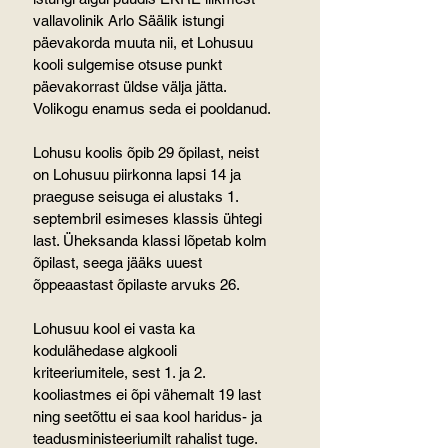
vallavolinik Arlo Säälik istungi 
päevakorda muuta nii, et Lohusuu 
kooli sulgemise otsuse punkt 
päevakorrast üldse välja jätta. 
Volikogu enamus seda ei pooldanud.
Lohusu koolis õpib 29 õpilast, neist 
on Lohusuu piirkonna lapsi 14 ja 
praeguse seisuga ei alustaks 1. 
septembril esimeses klassis ühtegi 
last. Üheksanda klassi lõpetab kolm 
õpilast, seega jääks uuest 
õppeaastast õpilaste arvuks 26.
Lohusuu kool ei vasta ka 
kodulähedase algkooli 
kriteeriumitele, sest 1. ja 2. 
kooliastmes ei õpi vähemalt 19 last 
ning seetõttu ei saa kool haridus- ja 
teadusministeeriumilt rahalist tuge.