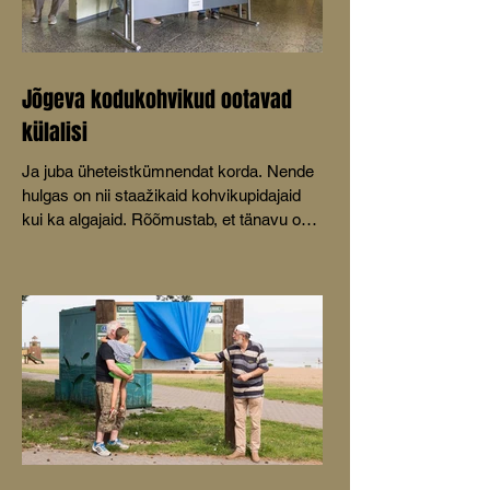
Jõgeva kodukohvikud ootavad
külalisi
Ja juba üheteistkümnendat korda. Nende
hulgas on nii staažikaid kohvikupidajaid
kui ka algajaid. Rõõmustab, et tänavu on
mõeldud ka lastele.