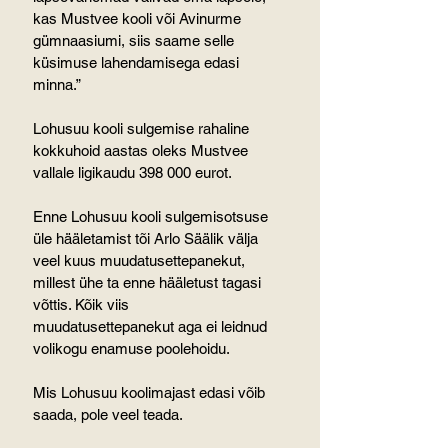
kas Mustvee kooli või Avinurme 
gümnaasiumi, siis saame selle 
küsimuse lahendamisega edasi 
minna.”
Lohusuu kooli sulgemise rahaline 
kokkuhoid aastas oleks Mustvee 
vallale ligikaudu 398 000 eurot.
Enne Lohusuu kooli sulgemisotsuse 
üle hääletamist tõi Arlo Säälik välja 
veel kuus muudatusettepanekut, 
millest ühe ta enne hääletust tagasi 
võttis. Kõik viis 
muudatusettepanekut aga ei leidnud 
volikogu enamuse poolehoidu.
Mis Lohusuu koolimajast edasi võib 
saada, pole veel teada.