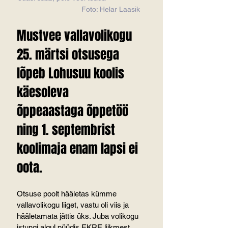
                               Foto: Helar Laasik
Mustvee vallavolikogu 
25. märtsi otsusega 
lõpeb Lohusuu koolis 
käesoleva 
õppeaastaga õppetöö 
ning 1. septembrist 
koolimaja enam lapsi ei 
oota.
Otsuse poolt hääletas kümme 
vallavolikogu liiget, vastu oli viis ja 
hääletamata jättis üks. Juba volikogu 
istungi algul püüdis EKRE liikmest 