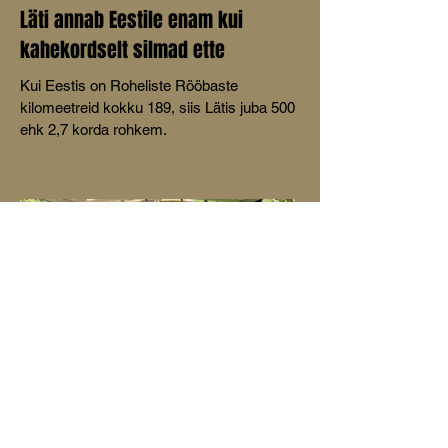
Läti annab Eestile enam kui
kahekordselt silmad ette
Kui Eestis on Roheliste Rööbaste
kilomeetreid kokku 189, siis Lätis juba 500
ehk 2,7 korda rohkem.
Raudtee andis Mustveele ja
Avinurmele arenguhüppe