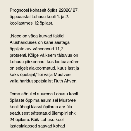
Prognoosi kohaselt õpiks 22026/ 27. 
õppeaastal Lohusu kooli 1. ja 2. 
kooliastmes 12 õpilast.
„Need on väga kurvad faktid. 
Alushariduses on kahe aastaga 
õppijate arv vähenenud 11,7 
protsenti. Kõige väiksem täituvus on 
Lohusu piirkonnas, kus lasteaiarühm 
on selgelt alakoormatud, kuus last ja 
kaks õpetajat,” tõi välja Mustvee 
valla haridusspetsialist Ruth Ahven.
Tema sõnul ei suurene Lohusu kooli 
õpilaste õppima asumisel Mustvee 
kooli ühegi klassi õpilaste arv üle 
seadusest sätestatud ülempiiri ehk 
24 õpilase. Kõik Lohusu kooli 
lasteaialapsed saavad kohad 