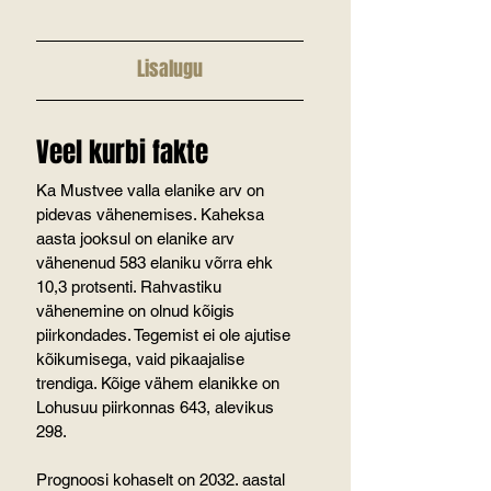
Lisalugu
Veel kurbi fakte
Ka Mustvee valla elanike arv on 
pidevas vähenemises. Kaheksa 
aasta jooksul on elanike arv 
vähenenud 583 elaniku võrra ehk 
10,3 protsenti. Rahvastiku 
vähenemine on olnud kõigis 
piirkondades. Tegemist ei ole ajutise 
kõikumisega, vaid pikaajalise 
trendiga. Kõige vähem elanikke on 
Lohusuu piirkonnas 643, alevikus 
298.
Prognoosi kohaselt on 2032. aastal 