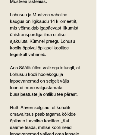
Mustvee lasteaias.
Lohusuu ja Mustvee vaheline 
kaugus on ligikaudu 14 kilomeetrit, 
mis võimaldab igapäevast liikumist 
ühistranspordiga ilma olulise 
ajakuluta. Kümnel praegu Lohusu 
koolis õppival õpilasel koolitee 
tegelikult väheneb.
Arlo Säälik ütles volikogu istungil, et 
Lohusuu kooli hoolekogu ja 
lapsevanemad on selgelt välja 
toonud mure valgustamata 
bussipeatuste ja ohtliku tee pärast.
Ruth Ahven selgitas, et kohalik 
omavalitsus peab tagama kõikide 
õpilaste turvalise koolitee. „Kui 
saame teada, millise kooli need 
lapsevanemad valivad oma lapsele, 