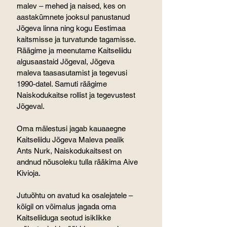
malev – mehed ja naised, kes on 
aastakümnete jooksul panustanud 
Jõgeva linna ning kogu Eestimaa 
kaitsmisse ja turvatunde tagamisse. 
Räägime ja meenutame Kaitseliidu 
algusaastaid Jõgeval, Jõgeva 
maleva taasasutamist ja tegevusi 
1990-datel. Samuti räägime 
Naiskodukaitse rollist ja tegevustest 
Jõgeval.
Oma mälestusi jagab kauaaegne 
Kaitseliidu Jõgeva Maleva pealik 
Ants Nurk, Naiskodukaitsest on 
andnud nõusoleku tulla rääkima Aive 
Kivioja.
Jutuõhtu on avatud ka osalejatele – 
kõigil on võimalus jagada oma 
Kaitseliiduga seotud isiklikke 