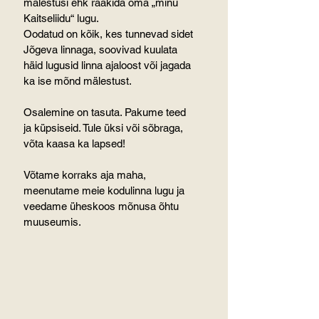
mälestusi ehk rääkida oma „minu 
Kaitseliidu“ lugu.
Oodatud on kõik, kes tunnevad sidet 
Jõgeva linnaga, soovivad kuulata 
häid lugusid linna ajaloost või jagada 
ka ise mõnd mälestust.
Osalemine on tasuta. Pakume teed 
ja küpsiseid. Tule üksi või sõbraga, 
võta kaasa ka lapsed!
Võtame korraks aja maha, 
meenutame meie kodulinna lugu ja 
veedame üheskoos mõnusa õhtu 
muuseumis.