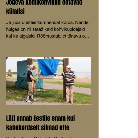
Jõgeva kodukohvikud ootavad
külalisi
Ja juba üheteistkümnendat korda. Nende
hulgas on nii staažikaid kohvikupidajaid
kui ka algajaid. Rõõmustab, et tänavu on
mõeldud ka lastele.
Läti annab Eestile enam kui
kahekordselt silmad ette