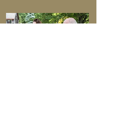
Turismikoda juhatuse liige Aive Tamm
oma ettekandes Mustvee
kultuurikeskuses peetud konverentsil
Avinurme-Mustvee raudtee 100.
Suveklassika kontserdil esinevad
Palamusega seotud muusikud
Tänavuse Palamuse Suveklassika pealkiri
„Homme algab täna” on sündinud mõttest,
et tänapäeva kiire elutempo juures
keskenduvad inimesed sageli tulevikule ja
muretsevad selle pärast, unustades
nautida käesolevat hetke.