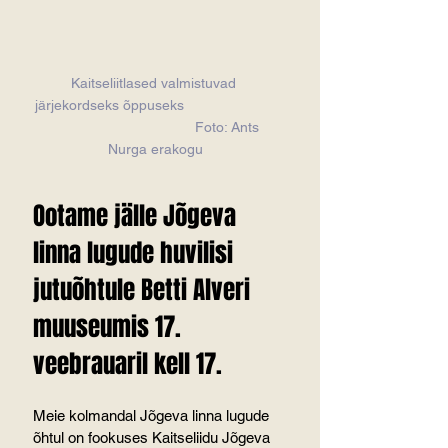
Kaitseliitlased valmistuvad 
järjekordseks õppuseks                       
                                     Foto: Ants 
Nurga erakogu
Ootame jälle Jõgeva 
linna lugude huvilisi 
jutuõhtule Betti Alveri 
muuseumis 17. 
veebrauaril kell 17.
Meie kolmandal Jõgeva linna lugude 
õhtul on fookuses Kaitseliidu Jõgeva 