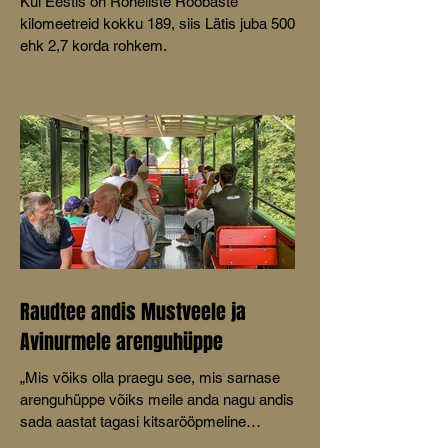
Kui Eestis on Roheliste Rööbaste
kilomeetreid kokku 189, siis Lätis juba 500
ehk 2,7 korda rohkem.
Raudtee andis Mustveele ja
Avinurmele arenguhüppe
„Mis võiks olla praegu see, mis sarnase
arenguhüppe võiks meile anda nagu andis
sada aastat tagasi kitsarööpmeline
raudtee,” küsis MTÜ Mustvee