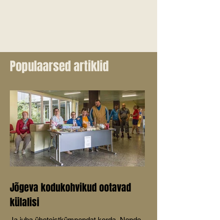
Populaarsed artiklid
Jõgeva kodukohvikud ootavad
külalisi
Ja juba üheteistkümnendat korda. Nende