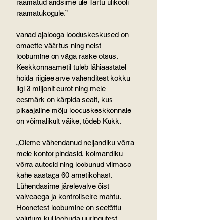
raamatud andsime üle Tartu ülikooli 
raamatukogule.”
vanad ajalooga looduskeskused on 
omaette väärtus ning neist 
loobumine on väga raske otsus. 
Keskkonnaametil tuleb lähiaastatel 
hoida riigieelarve vahenditest kokku 
ligi 3 miljonit eurot ning meie 
eesmärk on kärpida sealt, kus 
pikaajaline mõju looduskeskkonnale 
on võimalikult väike, tõdeb Kukk.
„Oleme vähendanud neljandiku võrra 
meie kontoripindasid, kolmandiku 
võrra autosid ning loobunud viimase 
kahe aastaga 60 ametikohast. 
Lühendasime järelevalve öist 
valveaega ja kontrollseire mahtu. 
Hoonetest loobumine on seetõttu 
valutum kui loobuda uuringutest, 