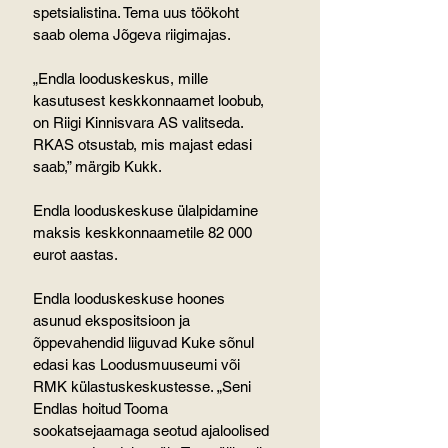
spetsialistina. Tema uus töökoht 
saab olema Jõgeva riigimajas.
„Endla looduskeskus, mille 
kasutusest keskkonnaamet loobub, 
on Riigi Kinnisvara AS valitseda. 
RKAS otsustab, mis majast edasi 
saab,” märgib Kukk.
Endla looduskeskuse ülalpidamine 
maksis keskkonnaametile 82 000 
eurot aastas.
Endla looduskeskuse hoones 
asunud ekspositsioon ja 
õppevahendid liiguvad Kuke sõnul 
edasi kas Loodusmuuseumi või 
RMK külastuskeskustesse. „Seni 
Endlas hoitud Tooma 
sookatsejaamaga seotud ajaloolised 