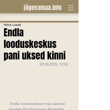
jõgevamaa.info
Helve Laasik
Endla
looduskeskus
pani uksed kinni
02.09.2025, 12:03
Endla looduskeskuse maja saatuse 
otsustab Riigi Kinnisvara Aktsiaselts    