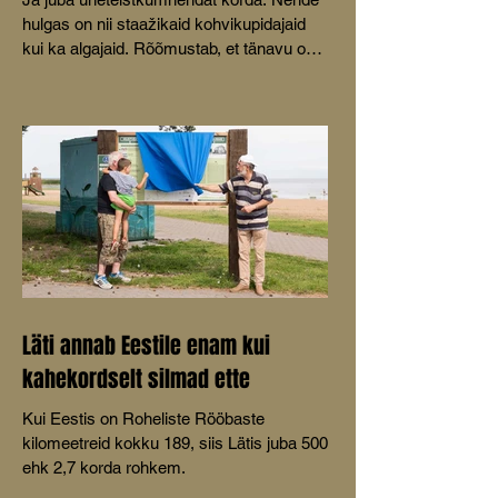
hulgas on nii staažikaid kohvikupidajaid
kui ka algajaid. Rõõmustab, et tänavu on
mõeldud ka lastele.
Läti annab Eestile enam kui
kahekordselt silmad ette
Kui Eestis on Roheliste Rööbaste
kilomeetreid kokku 189, siis Lätis juba 500
ehk 2,7 korda rohkem.