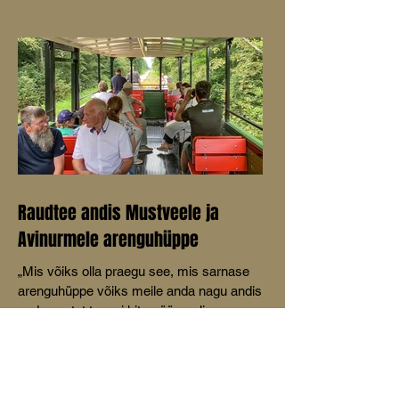
Raudtee andis Mustveele ja
Avinurmele arenguhüppe
„Mis võiks olla praegu see, mis sarnase
arenguhüppe võiks meile anda nagu andis
sada aastat tagasi kitsarööpmeline
raudtee,” küsis MTÜ Mustvee
Turismikoda juhatuse liige Aive Tamm
oma ettekandes Mustvee
kultuurikeskuses peetud konverentsil