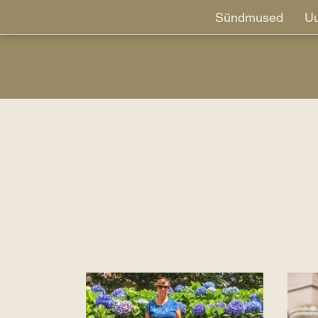
Sündmused
Uu