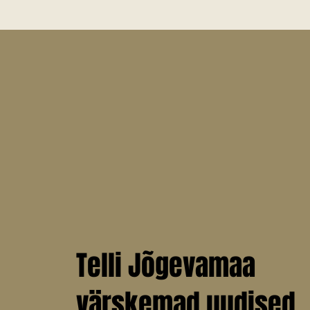
koolis.
Telli Jõgevamaa
värskemad uudised