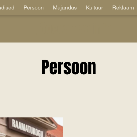
dised
Persoon
Majandus
Kultuur
Reklaam
jõgevamaa.info
Persoon