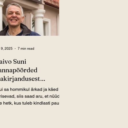
 9, 2025
7 min read
aivo Suni
annapöörded
jakirjandusest
rheoloogiani
ui sa hommikul ärkad ja käed
risevad, siis saad aru, et nüüd on
e hetk, kus tuleb kindlasti paus
ta.”