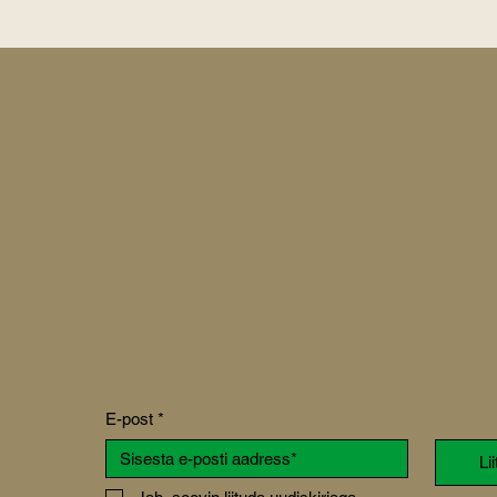
E-post
*
Li