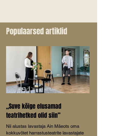
Populaarsed artiklid
„Suve kõige elusamad
teatrihetked olid siin”
Nii alustas lavastaja Ain Mäeots oma
kokkuvõtet harrastusteatrite lavastajate