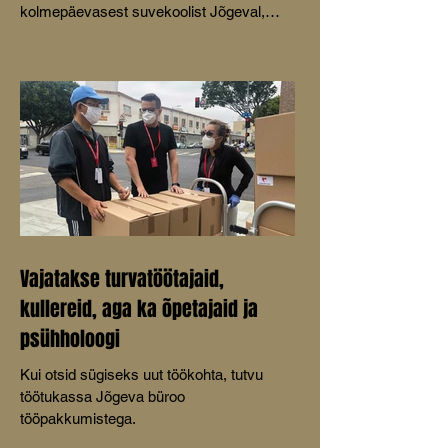
kolmepäevasest suvekoolist Jõgeval,
olles ära vaadanud kolm katkendit Ott
Kiluski näidendist „Kirvetüü”.
Vajatakse turvatöötajaid,
kullereid, aga ka õpetajaid ja
psühholoogi
Kui otsid sügiseks uut töökohta, tutvu
töötukassa Jõgeva büroo
tööpakkumistega.