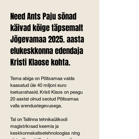
Need Ants Paju sõnad 
käivad kõige täpsemalt 
Jõgevamaa 2025. aasta 
elukeskkonna edendaja 
Kristi Klaose kohta.
Tema abiga on Põltsamaa valda 
kaasatud üle 40 miljoni euro 
toetusrahasid. Kristi Klaos on peagu 
20 aastat olnud seotud Põltsamaa 
valla arendustegevusega.
Tal on Tallinna tehnikaülikooli 
magistrikraad keemia ja 
keskkonnakaitsetehnoloogias ning 