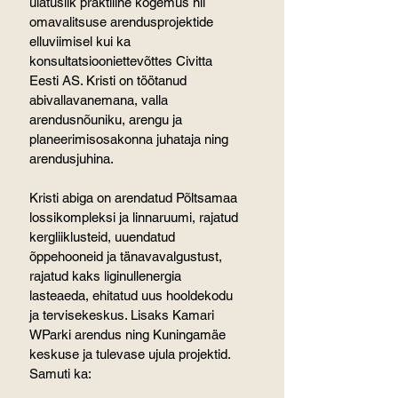
ulatuslik praktiline kogemus nii 
omavalitsuse arendusprojektide 
elluviimisel kui ka 
konsultatsiooniettevõttes Civitta 
Eesti AS. Kristi on töötanud 
abivallavanemana, valla 
arendusnõuniku, arengu ja 
planeerimisosakonna juhataja ning 
arendusjuhina.
Kristi abiga on arendatud Põltsamaa 
lossikompleksi ja linnaruumi, rajatud 
kergliiklusteid, uuendatud 
õppehooneid ja tänavavalgustust, 
rajatud kaks liginullenergia 
lasteaeda, ehitatud uus hooldekodu 
ja tervisekeskus. Lisaks Kamari 
WParki arendus ning Kuningamäe 
keskuse ja tulevase ujula projektid. 
Samuti ka: