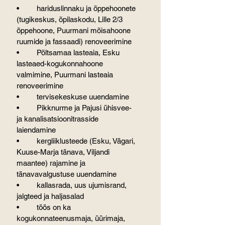
•	hariduslinnaku ja õppehoonete 
(tugikeskus, õpilaskodu, Lille 2/3 
õppehoone, Puurmani mõisahoone 
ruumide ja fassaadi) renoveerimine
•	Põltsamaa lasteaia, Esku 
lasteaed-kogukonnahoone 
valmimine, Puurmani lasteaia 
renoveerimine
•	tervisekeskuse uuendamine
•	Pikknurme ja Pajusi ühisvee- 
ja kanalisatsioonitrasside 
laiendamine
•	kergliiklusteede (Esku, Vägari, 
Kuuse-Marja tänava, Viljandi 
maantee) rajamine ja 
tänavavalgustuse uuendamine
•	kallasrada, uus ujumisrand, 
jalgteed ja haljasalad
•	töös on ka 
kogukonnateenusmaja, üürimaja, 