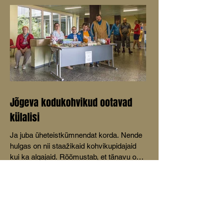
Jõgeva kodukohvikud ootavad
külalisi
Ja juba üheteistkümnendat korda. Nende
hulgas on nii staažikaid kohvikupidajaid
kui ka algajaid. Rõõmustab, et tänavu on
mõeldud ka lastele.