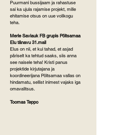
Puurmani bussijaam ja rahastuse 
sai ka ujula rajamise projekt, mille 
ehitamise otsus on uue volikogu 
teha.
Merle Saviauk FB grupis Põltsamaa 
Elu tänavu 31.mail
Elus on nii, et kui tahad, et asjad 
päriselt ka tehtud saaks, siis anna 
see naisele teha! Kristi panus 
projektide kirjutajana ja 
koordineerijana Põltsamaa vallas on 
hindamatu, sellist inimest vajaks iga 
omavalitsus.
Toomas Teppo