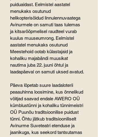
puiduaidast. Eelmistel aastatel 
menukaks osutunud 
helikopterisõidud linnulennuvaatega 
Avinurmele on samuti taas tulemas 
ja kitsarööpmelisel raudteel vurab 
kuulus muuseumrong. Eelmistel 
aastatel menukaks osutunud 
Meestehoid ootab külastajaid ja 
kohaliku majabändi muusikat 
nautima juba 22. juuni õhtul ja 
laadapäeval on samuti uksed avatud.
Päeva lõpetab suure laadaloterii 
peaauhinna loosimine, kus õnnelikud 
võitjad saavad endale AWERO OÜ 
kümblustünni ja kohaliku tünnimeistri 
OÜ Puunõu traditsioonilise puidust 
tünni. Õhtu jätkub traditsiooniliselt 
Avinurme Suveteatri etenduse ja 
jaanikuga, kus seekord tantsutamas 