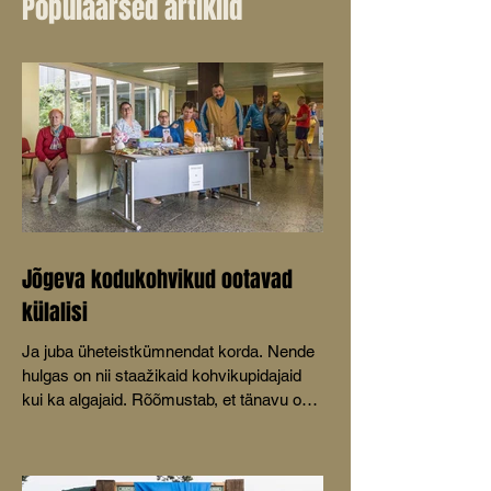
Populaarsed artiklid
Jõgeva kodukohvikud ootavad
külalisi
Ja juba üheteistkümnendat korda. Nende
hulgas on nii staažikaid kohvikupidajaid
kui ka algajaid. Rõõmustab, et tänavu on
mõeldud ka lastele.