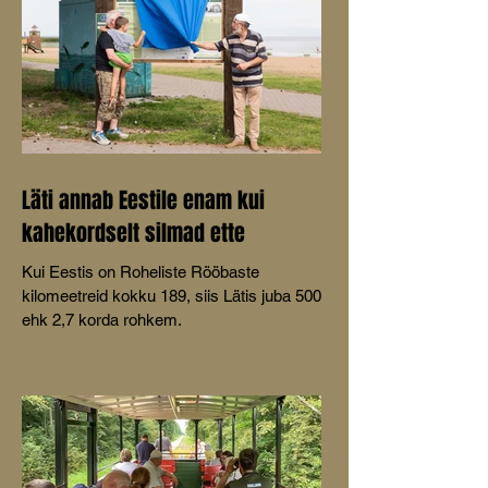
Läti annab Eestile enam kui
kahekordselt silmad ette
Kui Eestis on Roheliste Rööbaste
kilomeetreid kokku 189, siis Lätis juba 500
ehk 2,7 korda rohkem.