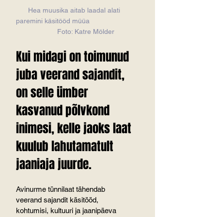
Hea muusika aitab laadal alati 
paremini käsitööd müüa                       
           Foto: Katre Mölder
Kui midagi on toimunud 
juba veerand sajandit, 
on selle ümber 
kasvanud põlvkond 
inimesi, kelle jaoks laat 
kuulub lahutamatult 
jaaniaja juurde.
Avinurme tünnilaat tähendab 
veerand sajandit käsitööd, 
kohtumisi, kultuuri ja jaanipäeva 