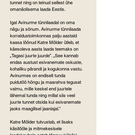
tunnet ning on teinud sellest ühe 
omanäolisema laada Eestis.
Igal Avinurme tünnilaadal on oma 
nägu ja sõnum. Avinurme tünnilaada 
korraldustoimkonnas palju aastaid 
kaasa löönud Katre Mölder ütleb, et 
käesoleva aasta laada teemaks on 
„Tagasi juurte juurde”. „See kannab 
endas austust esivanemate oskuste, 
kohaliku pärandi ja kogukonna vastu. 
Avinurmes on endiselt tunda 
puidutöö hõngu ja maarahva tegusat 
vaimu, mille keskel end juurtele 
lähemal tunda ning millal siis veel 
juurte tunnet otsida kui esivanemate 
jaoks maagilisel jaaniajal.”
Katre Mölder tutvustab, et lisaks 
käsitööle ja mitmekesisele 