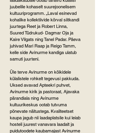
laadakaubale ootab tänavu külalisi 
juubelile kohaselt suurejoonelisem 
kultuuriprogramm. „Laval esinevad 
kohalike kollektiivide kõrval siitkandi 
juurtega Reet ja Robert Linna, 
Suured Tüdrukud- Dagmar Oja ja 
Kaire Vilgats ning Tanel Padar. Päeva 
juhivad Mari Raap ja Reigo Tamm, 
kelle side Avinurme kandiga ulatub 
samuti juurteni.
Üle terve Avinurme on kõikidele 
külalistele rohkelt tegevusi pakkuda. 
Uksed avavad Apteekri puhvet, 
Avinurme kirik ja pastoraat, Ajavaka 
pärandiala ning Avinurme 
kultuurikeskus ootab tutvuma 
põnevate näitustega. Kvaliteetset 
kaupa jagub nii laadaplatsile kui leiab 
hosteli juurest vanavara laadalt ja 
puidutoodete kaubamajast Avinurme 