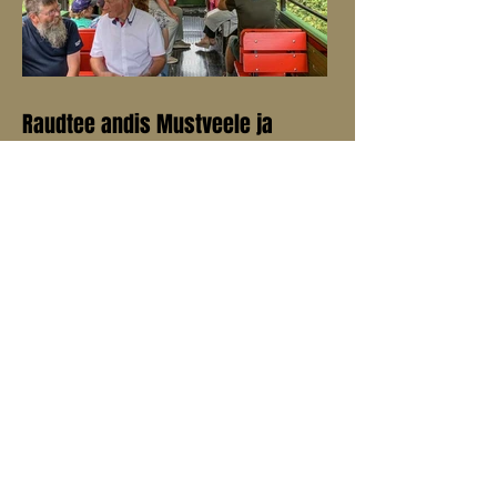
Raudtee andis Mustveele ja
Avinurmele arenguhüppe
„Mis võiks olla praegu see, mis sarnase
arenguhüppe võiks meile anda nagu andis
sada aastat tagasi kitsarööpmeline
raudtee,” küsis MTÜ Mustvee
Turismikoda juhatuse liige Aive Tamm
oma ettekandes Mustvee
kultuurikeskuses peetud konverentsil
Avinurme-Mustvee raudtee 100.