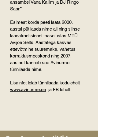
ansambel Vana Kallim ja DJ Ringo 
Saar.”
Esimest korda peeti laata 2000. 
aastal pütilaada nime all ning siinse 
laadatraditsiooni taaselustas MTÜ 
Avijõe Selts. Aastatega kasvas 
ettevõtmine suuremaks, vahetus 
korraldusmeeskond ning 2007. 
aastast kannab see Avinurme 
tünnilaada nime.
Lisainfot leiab tünnilaada kodulehelt 
www.avinurme.ee
  ja FB lehelt.