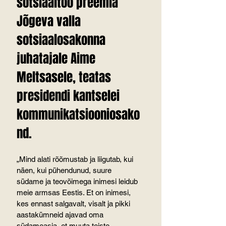
sotsiaaltöö preemia 
Jõgeva valla 
sotsiaalosakonna 
juhatajale Aime 
Meltsasele, teatas 
presidendi kantselei 
kommunikatsiooniosako
nd.
„Mind alati rõõmustab ja liigutab, kui 
näen, kui pühendunud, suure 
südame ja teovõimega inimesi leidub 
meie armsas Eestis. Et on inimesi, 
kes ennast salgavalt, visalt ja pikki 
aastakümneid ajavad oma 
südameasja, et muuta teiste 