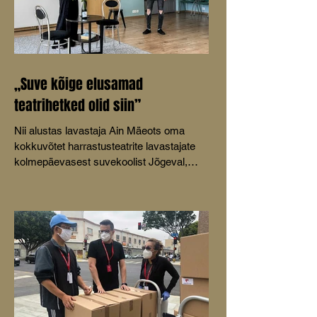
„Suve kõige elusamad
teatrihetked olid siin”
Nii alustas lavastaja Ain Mäeots oma
kokkuvõtet harrastusteatrite lavastajate
kolmepäevasest suvekoolist Jõgeval,
olles ära vaadanud kolm katkendit Ott
Kiluski näidendist „Kirvetüü”.