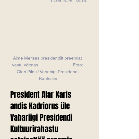
14.09.2025, 18:13
Aime Meltsas presidendilt preemiat 
vastu võtmas  
                          Foto: 
Olari Pilnik/ Vabariigi Presidendi 
Kantselei
President Alar Karis 
andis Kadriorus üle 
Vabariigi Presidendi 
Kultuurirahastu 