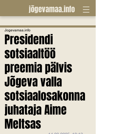
jõgevamaa.info
Jogevamaa.info
Presidendi
sotsiaaltöö
preemia pälvis
Jõgeva valla
sotsiaalosakonna
juhataja Aime
Meltsas