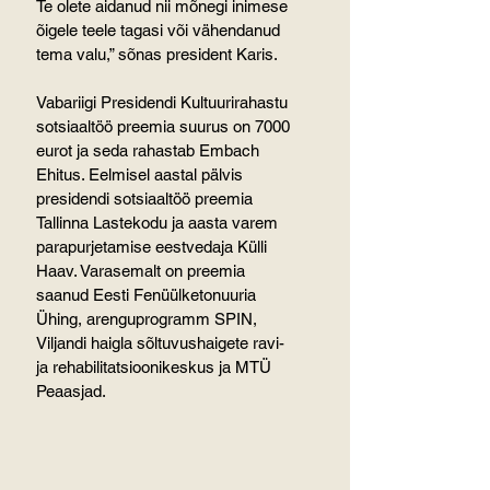
Te olete aidanud nii mõnegi inimese 
õigele teele tagasi või vähendanud 
tema valu,” sõnas president Karis.
Vabariigi Presidendi Kultuurirahastu 
sotsiaaltöö preemia suurus on 7000 
eurot ja seda rahastab Embach 
Ehitus. Eelmisel aastal pälvis 
presidendi sotsiaaltöö preemia 
Tallinna Lastekodu ja aasta varem 
parapurjetamise eestvedaja Külli 
Haav. Varasemalt on preemia 
saanud Eesti Fenüülketonuuria 
Ühing, arenguprogramm SPIN, 
Viljandi haigla sõltuvushaigete ravi- 
ja rehabilitatsioonikeskus ja MTÜ 
Peaasjad.