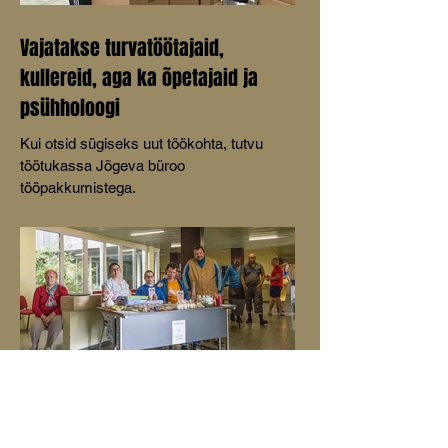
Vajatakse turvatöötajaid,
kullereid, aga ka õpetajaid ja
psühholoogi
Kui otsid sügiseks uut töökohta, tutvu
töötukassa Jõgeva büroo
tööpakkumistega.
Jõgeva kodukohvikud ootavad