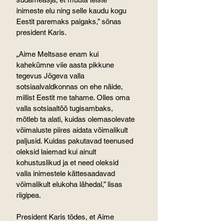
inimeste elu ning selle kaudu kogu 
Eestit paremaks paigaks,” sõnas 
president Karis.
„Aime Meltsase enam kui 
kahekümne viie aasta pikkune 
tegevus Jõgeva valla 
sotsiaalvaldkonnas on ehe näide, 
millist Eestit me tahame. Olles oma 
valla sotsiaaltöö tugisambaks, 
mõtleb ta alati, kuidas olemasolevate 
võimaluste piires aidata võimalikult 
paljusid. Kuidas pakutavad teenused 
oleksid laiemad kui ainult 
kohustuslikud ja et need oleksid 
valla inimestele kättesaadavad 
võimalikult elukoha lähedal,” lisas 
riigipea.
President Karis tõdes, et Aime 