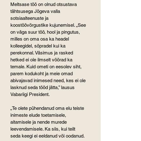
Meltsase töö on olnud otsustava 
tähtsusega Jõgeva valla 
sotsiaalteenuste ja 
koostöövõrgustike kujunemisel. „See 
on väga suur töö, hool ja pingutus, 
milles on oma osa ka headel 
kolleegidel, sõpradel kui ka 
perekonnal. Väsimus ja rasked 
hetked ei ole ilmselt võõrad ka 
temale. Kuid ometi on eesolev siht, 
parem kodukoht ja meie omad 
abivajavad inimesed need, kes ei ole 
lasknud seda tööd jätta,” lausus 
Vabariigi President.
„Te olete pühendanud oma elu teiste 
inimeste elude toetamisele, 
aitamisele ja nende murede 
leevendamisele. Ka siis, kui teilt 
seda keegi ei eeldanud või oodanud. 