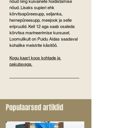
nõud ning kuivainete hoidistamise 
nõud. Lisaks supieri ehk 
kõrvitsapüreesupp, seljanka, 
hernepüreesupp, meejook ja selle 
eripruulid. Kell 12 aga saab osaleda 
kõrvitsa marineerimise kursusel. 
Loomulikult on Puidu Aidas saadaval 
kohalike meistrite käsitöö.
Kogu kaart koos kohtade ja 
pakutavaga.
Populaarsed artiklid