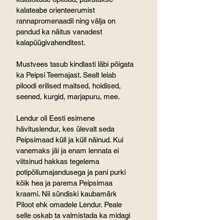
kalateabe orienteerumist 
rannapromenaadil ning välja on 
pandud ka näitus vanadest 
kalapüügivahenditest.
Mustvees tasub kindlasti läbi põigata 
ka Peipsi Teemajast. Sealt leiab 
piloodi erilised maitsed, hoidised, 
seened, kurgid, marjapuru, mee.
Lendur oli Eesti esimene 
hävituslendur, kes ülevalt seda 
Peipsimaad küll ja küll näinud. Kui 
vanemaks jäi ja enam lennata ei 
viitsinud hakkas tegelema 
potipõllumajandusega ja pani purki 
kõik hea ja parema Peipsimaa 
kraami. Nii sündiski kaubamärk 
Piloot ehk omadele Lendur. Peale 
selle oskab ta valmistada ka midagi 