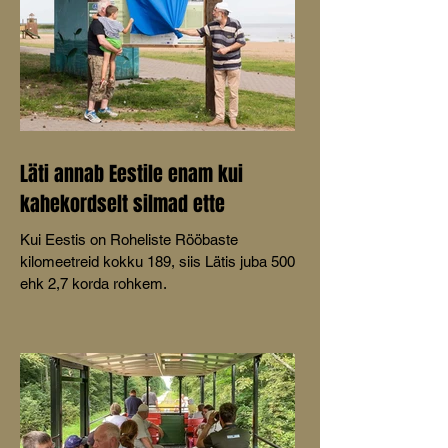
Läti annab Eestile enam kui
kahekordselt silmad ette
Kui Eestis on Roheliste Rööbaste
kilomeetreid kokku 189, siis Lätis juba 500
ehk 2,7 korda rohkem.