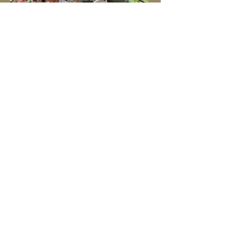
Raudtee andis Mustveele ja
Avinurmele arenguhüppe
„Mis võiks olla praegu see, mis sarnase
arenguhüppe võiks meile anda nagu andis
sada aastat tagasi kitsarööpmeline
raudtee,” küsis MTÜ Mustvee
Turismikoda juhatuse liige Aive Tamm
oma ettekandes Mustvee
kultuurikeskuses peetud konverentsil
Avinurme-Mustvee raudtee 100.