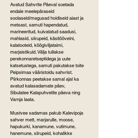
Avatud Sahvrite Päeval soetada 
endale meelepäraseid 
soolaseid/magusad hoidiseid aiast ja 
metsast, samuti hapendatud, 
marineeritud, kuivatatud saadusi, 
mahlasid, siirupeid, käsitööveini, 
kalatooteid, köögiviljataimi, 
marjaistikuid. Välja tullakse 
perekonnaretseptidega ja uute 
katsetustega, samuti pakutakse toite 
Peipsimaa vääristoidu sahvrist. 
Piirkonnas peetakse samal ajal ka 
avatud kalasadamate päev, 
Sibulatee Kalapuhvetite päeva ning 
Varnja laata.
Mustvee sadamas pakub Kalevipoja 
sahver mett, marjarulle, moose, 
hapukurki, kanamune, vutimune, 
hanemune, siirupeid, kohalikke 