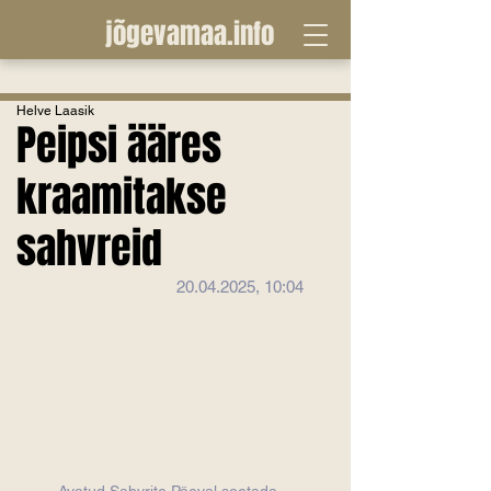
jõgevamaa.info
Helve Laasik
Peipsi ääres
kraamitakse
sahvreid
20.04.2025, 10:04
Avatud Sahvrite Päeval soetada 