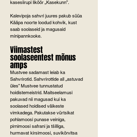
kasesiirupi liköör „Kasekunn”.
Kalevipoja sahvri juures pakub süüa 
Kääpa noorte loodud kohvik, kust 
saab soolaseid ja magusaid 
minipannkooke.
Viimastest 
soolaseentest mõnus 
amps
Mustvee sadamast leiab ka 
Sahvrirotid. Sahvrirottide all „astuvad 
üles” Mustvee tunnustatud 
hoidistemeistrid. Maitseelamusi 
pakuvad nii magusad kui ka 
soolased hoidised väikeste 
vimkadega. Pakutakse vürtsikat 
pohlamoosi punase veiniga, 
pirnimoosi safrani ja tšilliga, 
hurmavat kirsimoosi, suvikõrvitsa 