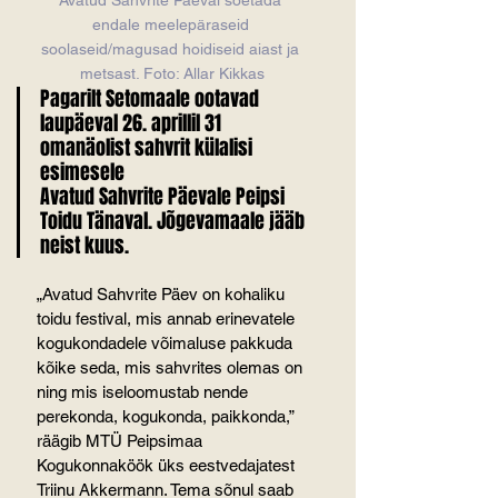
endale meelepäraseid 
soolaseid/magusad hoidiseid aiast ja 
metsast. Foto: Allar Kikkas
Pagarilt Setomaale ootavad 
laupäeval 26. aprillil 31 
omanäolist sahvrit külalisi 
esimesele
Avatud Sahvrite Päevale Peipsi 
Toidu Tänaval. Jõgevamaale jääb 
neist kuus.
„Avatud Sahvrite Päev on kohaliku 
toidu festival, mis annab erinevatele 
kogukondadele võimaluse pakkuda 
kõike seda, mis sahvrites olemas on 
ning mis iseloomustab nende 
perekonda, kogukonda, paikkonda,” 
räägib MTÜ Peipsimaa 
Kogukonnaköök üks eestvedajatest 
Triinu Akkermann. Tema sõnul saab 