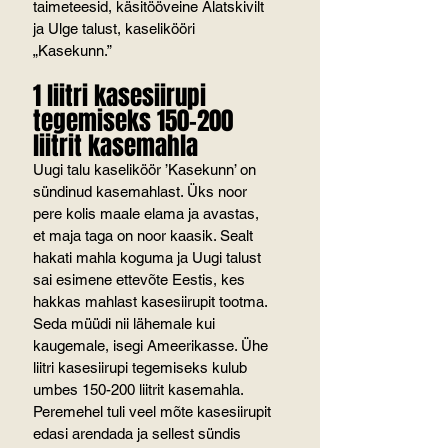
taimeteesid, käsitööveine Alatskivilt 
ja Ulge talust, kaselikööri 
„Kasekunn.”
1 liitri kasesiirupi 
tegemiseks 150-200 
liitrit kasemahla
Uugi talu kaseliköör ’Kasekunn’ on 
sündinud kasemahlast. Üks noor 
pere kolis maale elama ja avastas, 
et maja taga on noor kaasik. Sealt 
hakati mahla koguma ja Uugi talust 
sai esimene ettevõte Eestis, kes 
hakkas mahlast kasesiirupit tootma. 
Seda müüdi nii lähemale kui 
kaugemale, isegi Ameerikasse. Ühe 
liitri kasesiirupi tegemiseks kulub 
umbes 150-200 liitrit kasemahla. 
Peremehel tuli veel mõte kasesiirupit 
edasi arendada ja sellest sündis 