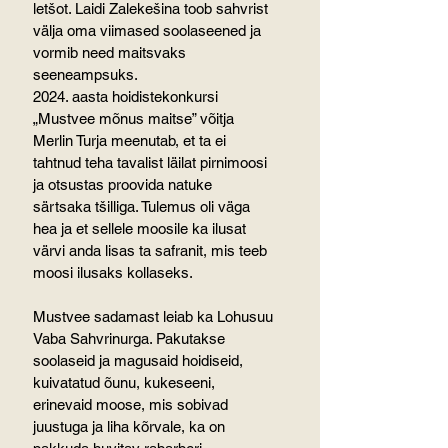
letšot. Laidi Zalekešina toob sahvrist 
välja oma viimased soolaseened ja 
vormib need maitsvaks 
seeneampsuks.
2024. aasta hoidistekonkursi 
„Mustvee mõnus maitse” võitja 
Merlin Turja meenutab, et ta ei 
tahtnud teha tavalist läilat pirnimoosi 
ja otsustas proovida natuke 
särtsaka tšilliga. Tulemus oli väga 
hea ja et sellele moosile ka ilusat 
värvi anda lisas ta safranit, mis teeb 
moosi ilusaks kollaseks.
Mustvee sadamast leiab ka Lohusuu 
Vaba Sahvrinurga. Pakutakse 
soolaseid ja magusaid hoidiseid, 
kuivatatud õunu, kukeseeni, 
erinevaid moose, mis sobivad 
juustuga ja liha kõrvale, ka on 