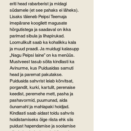
eriti head rabarberist ja midagi 
südamele (et see pahaks ei läheks). 
Lisaks täieneb Peipsi Teemaja 
imepärane koogilett magusate 
hõrgutistega ja saadaval on ikka 
parimad sibula ja lihapirukad. 
Loomulikult saab ka kohalikku kala 
ja muud praadi. Ja muidugi kalasupp 
„Nagu Peipsi laine” on ka menüüs.
Mustveest tasub sõita kindlasti ka 
Avinurme, kus Puiduaidas samuti 
head ja paremat pakutakse. 
Puiduaida sahvrist leiab kõrvitsat, 
porgandit, kurki, kartulit, perenaise 
keedist, peremehe mett, pasha ja 
pashavormid, puumunad, aida 
õunamahl ja mahlapaki hoidjad. 
Kindlasti saab aidast toidu sahvris 
hoidistamiseks õige riista ehk siis 
puidust hapendamise ja soolamise 