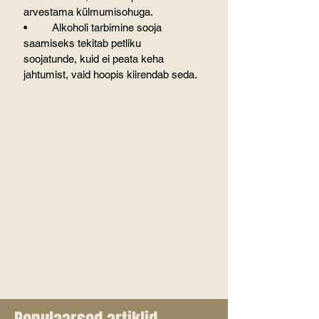
arvestama külmumisohuga.
•	Alkoholi tarbimine sooja 
saamiseks tekitab petliku 
soojatunde, kuid ei peata keha 
jahtumist, vaid hoopis kiirendab seda.