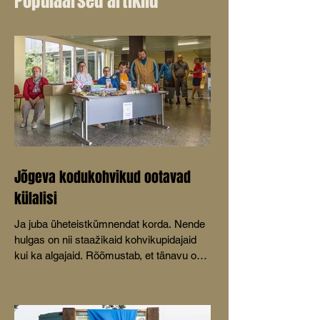
Populaarsed artiklid
Jõgeva kodukohvikud ootavad
külalisi
Ja juba üheteistkümnendat korda. Nende
hulgas on nii staažikaid kohvikupidajaid
kui ka algajaid. Rõõmustab, et tänavu on
mõeldud ka lastele.