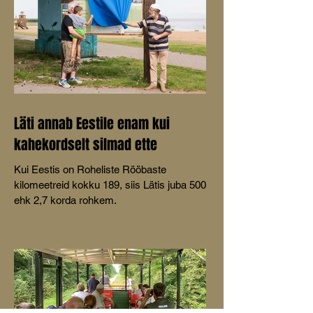
Läti annab Eestile enam kui
kahekordselt silmad ette
Kui Eestis on Roheliste Rööbaste
kilomeetreid kokku 189, siis Lätis juba 500
ehk 2,7 korda rohkem.