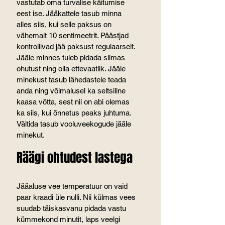
vastutab oma turvalise käitumise 
eest ise. Jääkattele tasub minna 
alles siis, kui selle paksus on 
vähemalt 10 sentimeetrit. Päästjad 
kontrollivad jää paksust regulaarselt.
Jääle minnes tuleb pidada silmas 
ohutust ning olla ettevaatlik. Jääle 
minekust tasub lähedastele teada 
anda ning võimalusel ka seltsiline 
kaasa võtta, sest nii on abi olemas 
ka siis, kui õnnetus peaks juhtuma. 
Vältida tasub vooluveekogude jääle 
minekut.
Räägi ohtudest lastega
Jääaluse vee temperatuur on vaid 
paar kraadi üle nulli. Nii külmas vees 
suudab täiskasvanu pidada vastu 
kümmekond minutit, laps veelgi 