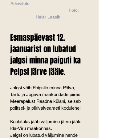
Arhiivifoto                                             
                                           Foto: 
Helar Laasik
Esmaspäevast 12. 
jaanuarist on lubatud 
jalgsi minna paiguti ka 
Peipsi järve jääle.
Jalgsi võib Peipsile minna Põlva, 
Tartu ja Jõgeva maakondade piires 
Meerapalust Raadna külani, seisab  
politsei- ja piirivalveameti kodulehel
.
Keelatuks jääb väljumine järve jääle 
Ida-Viru maakonnas.
Jalgsi on lubatud väljumine nende 