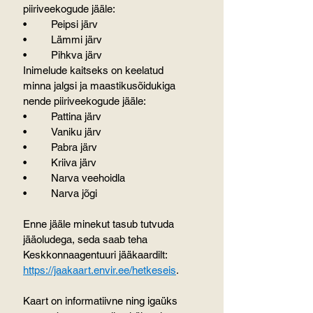
piiriveekogude jääle:
•	Peipsi järv
•	Lämmi järv
•	Pihkva järv
Inimelude kaitseks on keelatud 
minna jalgsi ja maastikusõidukiga 
nende piiriveekogude jääle:
•	Pattina järv
•	Vaniku järv
•	Pabra järv
•	Kriiva järv
•	Narva veehoidla
•	Narva jõgi
Enne jääle minekut tasub tutvuda 
jääoludega, seda saab teha 
Keskkonnaagentuuri jääkaardilt: 
https://jaakaart.envir.ee/hetkeseis
.
Kaart on informatiivne ning igaüks 