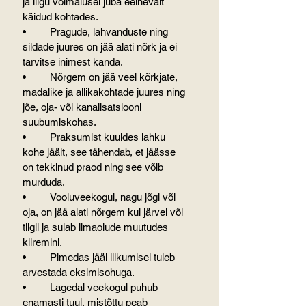
ja liigu võimalusel juba eelnevalt 
käidud kohtades.
•	Pragude, lahvanduste ning 
sildade juures on jää alati nõrk ja ei 
tarvitse inimest kanda.
•	Nõrgem on jää veel kõrkjate, 
madalike ja allikakohtade juures ning 
jõe, oja- või kanalisatsiooni 
suubumiskohas.
•	Praksumist kuuldes lahku 
kohe jäält, see tähendab, et jäässe 
on tekkinud praod ning see võib 
murduda.
•	Vooluveekogul, nagu jõgi või 
oja, on jää alati nõrgem kui järvel või 
tiigil ja sulab ilmaolude muutudes 
kiiremini.
•	Pimedas jääl liikumisel tuleb 
arvestada eksimisohuga.
•	Lagedal veekogul puhub 
enamasti tuul, mistõttu peab 