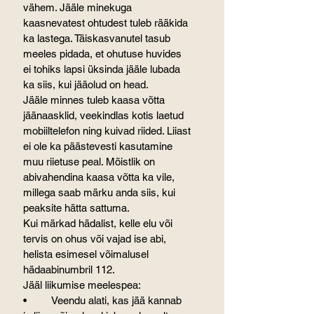
vähem. Jääle minekuga 
kaasnevatest ohtudest tuleb rääkida 
ka lastega. Täiskasvanutel tasub 
meeles pidada, et ohutuse huvides 
ei tohiks lapsi üksinda jääle lubada 
ka siis, kui jääolud on head.
Jääle minnes tuleb kaasa võtta 
jäänaasklid, veekindlas kotis laetud 
mobiiltelefon ning kuivad riided. Liiast 
ei ole ka päästevesti kasutamine 
muu riietuse peal. Mõistlik on 
abivahendina kaasa võtta ka vile, 
millega saab märku anda siis, kui 
peaksite hätta sattuma.
Kui märkad hädalist, kelle elu või 
tervis on ohus või vajad ise abi, 
helista esimesel võimalusel 
hädaabinumbril 112.
Jääl liikumise meelespea:
•	Veendu alati, kas jää kannab 