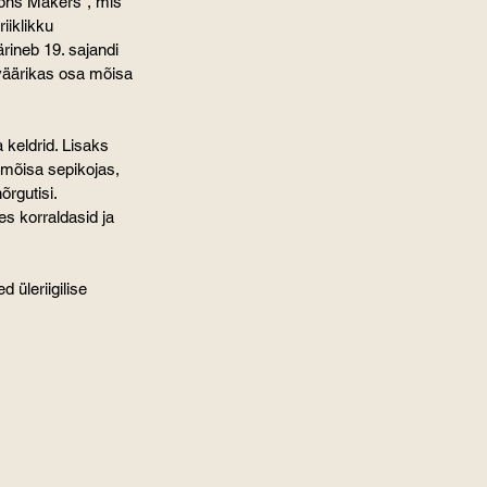
ons Makers“, mis 
iiklikku 
rineb 19. sajandi 
 väärikas osa mõisa 
 keldrid. Lisaks 
 mõisa sepikojas, 
rgutisi. 
es korraldasid ja 
üleriigilise 