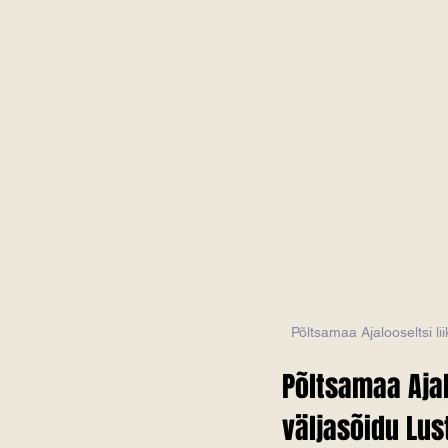
Põltsamaa Ajalooseltsi liikme
Põltsamaa Ajal
väljasõidu Lus