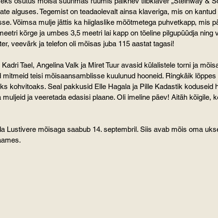
ks osutus mõisa suurimas ruumis paiknev tiibklaver „Steinway & S
ate alguses. Tegemist on teadaolevalt ainsa klaveriga, mis on kantud r
isse. Võimsa mulje jättis ka hiiglaslike mõõtmetega puhvetkapp, mis pä
 meetri kõrge ja umbes 3,5 meetri lai kapp on tõeline pilgupüüdja ning
er, veevärk ja telefon oli mõisas juba 115 aastat tagasi!
adri Tael, Angelina Valk ja Miret Tuur avasid külalistele torni ja mõisa
ad mitmeid teisi mõisaansamblisse kuulunud hooneid. Ringkäik lõppes
s kohvitoaks. Seal pakkusid Elle Hagala ja Pille Kadastik koduseid hõ
muljeid ja veeretada edasisi plaane. Oli imeline päev! Aitäh kõigile, k
a Lustivere mõisaga saabub 14. septembril. Siis avab mõis oma uksed 
aames.