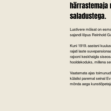
härrastemaja 
saladustega.
Lustivere mõisat on esmak
sajandi lõpus Reinhold Gul
Kuni 1919. aastani kuulus
rajati laste suvepansiona
rajooni keskhaigla siseo
hooldekoduks, millena se
Vaatamata ajas toimunud 
külalisi paremal seinal E
mõnda aega kunstiõpetajan