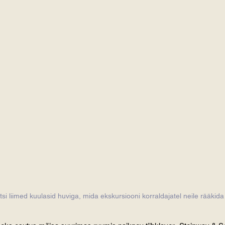
tsi liimed kuulasid huviga, mida ekskursiooni korraldajatel neile rääkida