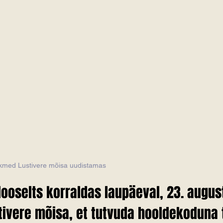
d Lustivere mõisa uudistamas                                                       
ooselts korraldas laupäeval, 23. august
tivere mõisa, et tutvuda hooldekoduna 