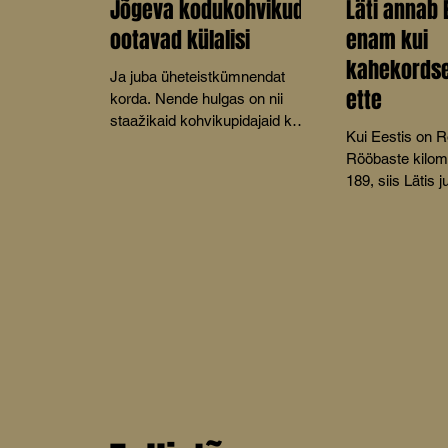
Jõgeva kodukohvikud
Läti annab 
ootavad külalisi
enam kui
kahekordse
Ja juba üheteistkümnendat
ette
korda. Nende hulgas on nii
staažikaid kohvikupidajaid kui
Kui Eestis on R
ka algajaid. Rõõmustab, et
Rööbaste kilom
tänavu on mõeldud ka lastele.
189, siis Lätis 
korda rohkem.