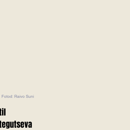
     Fotod: Raivo Suni
il 
tegutseva 