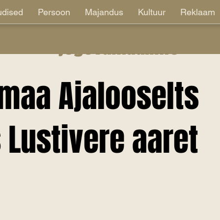
dised
Persoon
Majandus
Kultuur
Reklaam
jõgevamaa.info
maa Ajalooselts
 Lustivere aaret