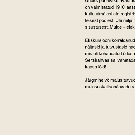
Üheks põnevaks avastuse
on valmistatud 1910. aast
kultuurimälestiste registr
teisest poolest. Üle nelja
sisustusest. Muide – elekt
Ekskursiooni korraldanud K
näitasid ja tutvustasid n
mis oli kohandatud õdusak
Seltsirahvas sai vahetada 
kaasa lõid!
Järgmine võimalus tutvud
muinsuskaitsepäevade r