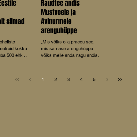
Eestile
Raudtee andis
Mustveele ja
lt silmad
Avinurmele
arenguhüppe
oheliste
„Mis võiks olla praegu see,
eetreid kokku
mis sarnase arenguhüppe
juba 500 ehk 2,7
võiks meile anda nagu andis
sada aastat tagasi
kitsarööpmeline raudtee,”
küsis MTÜ Mustvee
1
2
3
4
5
Turismikoda juhatuse liige Aive
Tamm oma ettekandes
Mustvee kultuurikeskuses
peetud konverentsil Avinurme-
Mustvee raudtee 100.