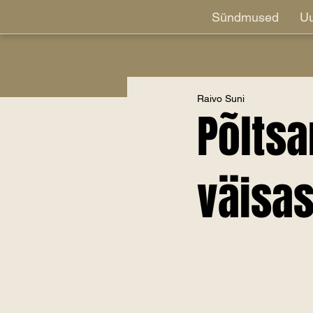
Sündmused
Uu
Raivo Suni
Põltsa
väisas