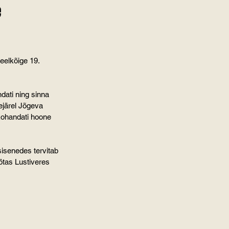
 
eelkõige 19. 
dati ning sinna 
ejärel Jõgeva 
kohandati hoone 
isenedes tervitab 
ötas Lustiveres 