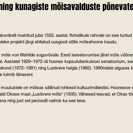
ning kunagiste mõisavalduste põnevate
ordselt mainitud juba 1552. aastal. Kohalikule rahvale on see tuntud 
eke projekti järgi ehitatud uusgooti stiilis mõisahoone kaudu.
 mõis von Wahlide suguvõsale. Eesti iseseisvumise järel mõis võõran
at. Aastatel 1929–1972 oli hoones kopsutuberkuloosi sanatoorium, se
sakond (1972–1991) ning Lustivere haigla (1992). 1990ndate alguses 
e toimib tänaseni.
muutustele on mõisas säilinud rohkesti kultuurimälestisi. Hoonesse s
vald Okase maal „Lustivere mõis“ (1935). Vähesed teavad, et Okas tö
a ning just sel perioodil valmis ka see teos.