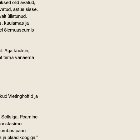
ksed olid avatud, 
avatud, astus sisse. 
lt üllatunud. 
as, kuulamas ja 
eel õlemuuseumis 
l. Aga kuulsin, 
, et tema vanaema 
d Vietinghoffid ja 
 Seltsiga. Peamine 
koristasime 
 umbes paari 
 ja plaadikoogiga,” 