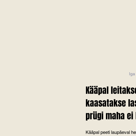
Iga
Kääpal leitaks
kaasatakse las
prügi maha ei 
Kääpal peeti laupäeval heako