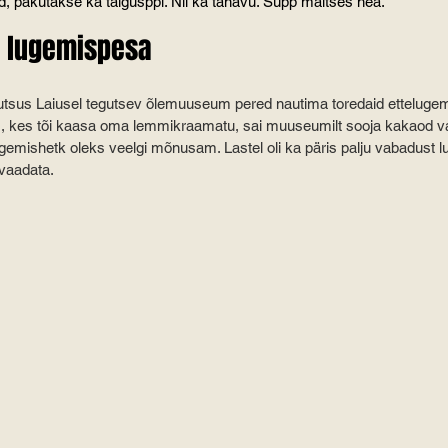
ud, pakutakse ka talgusppi. Nii ka tänavu. Supp maitses hea.
 lugemispesa
sus Laiusel tegutsev õlemuuseum pered nautima toredaid ettelugem
ps, kes tõi kaasa oma lemmikraamatu, sai muuseumilt sooja kakaod 
ugemishetk oleks veelgi mõnusam. Lastel oli ka päris palju vabadust 
 vaadata.