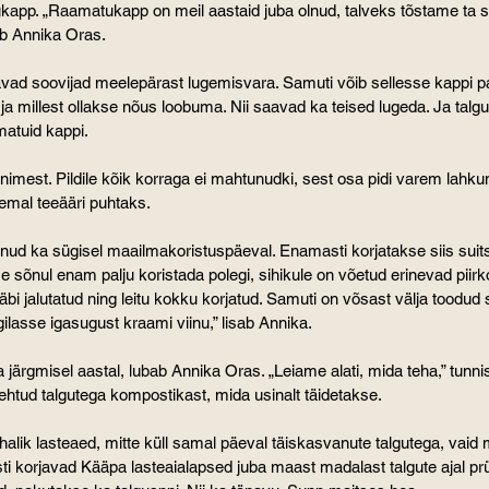
ukapp. „Raamatukapp on meil aastaid juba olnud, talveks tõstame ta s
eb Annika Oras.
ad soovijad meelepärast lugemisvara. Samuti võib sellesse kappi 
 ja millest ollakse nõus loobuma. Nii saavad ka teised lugeda. Ja talg
matuid kappi.
inimest. Pildile kõik korraga ei mahtunudki, sest osa pidi varem lahk
eemal teeääri puhtaks.
nud ka sügisel maailmakoristuspäeval. Enamasti korjatakse siis suit
sõnul enam palju koristada polegi, sihikule on võetud erinevad piirk
läbi jalutatud ning leitu kokku korjatud. Samuti on võsast välja toodud
lasse igasugust kraami viinu,” lisab Annika.
a järgmisel aastal, lubab Annika Oras. „Leiame alati, mida teha,” tunnis
htud talgutega kompostikast, mida usinalt täidetakse.
kohalik lasteaed, mitte küll samal päeval täiskasvanute talgutega, vai
i korjavad Kääpa lasteaialapsed juba maast madalast talgute ajal prü