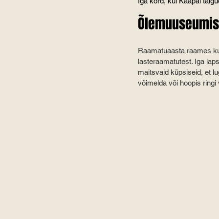
Iga kord, kui Kääpal talg
Õlemuuseumis
Raamatuaasta raames kut
lasteraamatutest. Iga la
maitsvaid küpsiseid, et l
võimelda või hoopis ringi