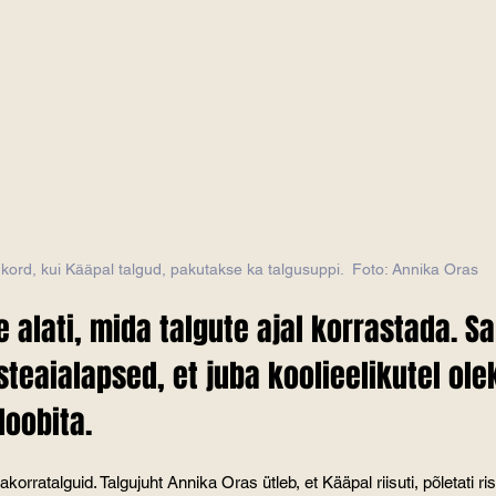
 kord, kui Kääpal talgud, pakutakse ka talgusuppi.  Foto: Annika Oras
e alati, mida talgute ajal korrastada. S
teaialapsed, et juba koolieelikutel olek
loobita.
rratalguid. Talgujuht Annika Oras ütleb, et Kääpal riisuti, põletati risu, i