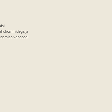
isi 
vahukommidega ja 
lugemise vahepeal 