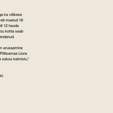
iga ka väikese 
valt maetud 18 
lt 12 hauda 
stu kohta saab 
iendanud.
rem arusaamine 
s Põltsamaa Lions 
 saksa kalmistu,” 
st.