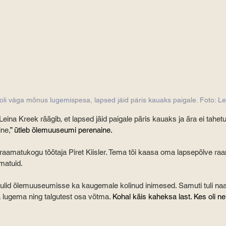
i väga mõnus lugemispesa, lapsed jäid päris kauaks paigale. Foto: L
na Kreek räägib, et lapsed jäid paigale päris kauaks ja ära ei tahet
ine,
” ütleb õlemuuseumi perenaine.
 raamatukogu töötaja Piret Kiisler. Tema tõi kaasa oma lapsepõlve raa
matuid.
 tulid õlemuuseumisse ka kaugemale kolinud inimesed. Samuti tuli naa
 lugema ning talgutest osa võtma. 
Kohal käis kaheksa last. Kes oli nel