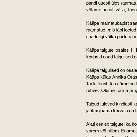
pandi uuesti üles raamat
võtame uuesti välja,
” tõd
Kääpa raamatukapist saav
raamatud, mis läbi loetud
saadetigi väike ports raa
Kääpa talgutel osales 11 
korjasid osad talgulised 
Kääpa talgulised on osale
Kääpa külas Annika Orase 
Tartu teeni. Tee ääred on 
rehve. „Oleme Torma prügi
Talgud tulevad kindlasti k
jäätmejaama kõrvale on te
Alati osaleb talgutel ka 
varem või hiljem. Enamast