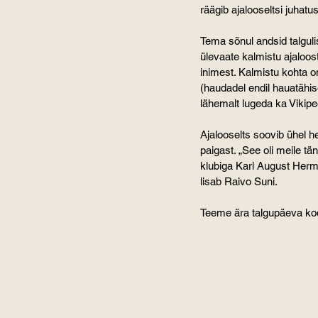
räägib ajalooseltsi juhatu
Tema sõnul andsid talguli
ülevaate kalmistu ajaloos
inimest. Kalmistu kohta o
(haudadel endil hauatähis
lähemalt lugeda ka Vikipe
Ajalooselts soovib ühel he
paigast. „See oli meile t
klubiga Karl August Herm
lisab Raivo Suni.
Teeme ära talgupäeva kod