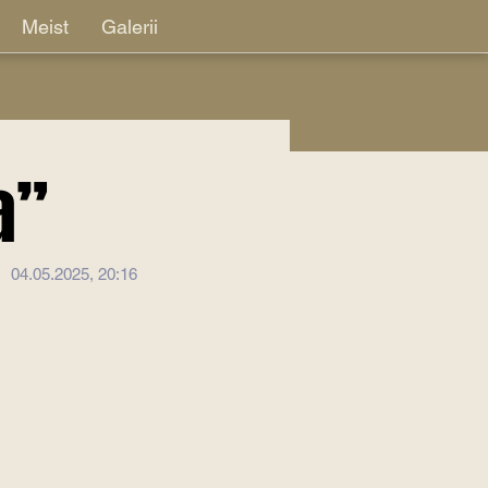
Meist
Galerii
a”
04.05.2025, 20:16