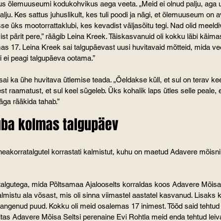
us õlemuuseumi kodukohvikus aega veeta. „Meid ei olnud palju, aga u
 palju. Kes sattus juhuslikult, kes tuli poodi ja nägi, et õlemuuseum on 
üks mootorrattaklubi, kes kevadist väljasõitu tegi. Nad olid meeldiva
ist pärit pere,” räägib Leina Kreek. Täiskasvanuid oli kokku läbi käim
s 17. Leina Kreek sai talgupäevast uusi huvitavaid mõtteid, mida v
ti ei peagi talgupäeva ootama.”
 ka ühe huvitava ütlemise teada. „Öeldakse küll, et sul on terav kee
st raamatust, et sul keel sügeleb. Üks kohalik laps ütles selle peale
a väga rääkida tahab.”
juba kolmas talgupäev
akorratalgutel korrastati kalmistut, kuhu on maetud Adavere mõisniku
ötalgutega, mida Põltsamaa Ajalooselts korraldas koos Adavere Mõisa
lmistu ala võsast, mis oli sinna viimastel aastatel kasvanud. Lisaks 
 langenud puud. Kokku oli meid osalemas 17 inimest. Tööd said tehtud
itas Adavere Mõisa Seltsi perenaine Evi Rohtla meid enda tehtud leiva