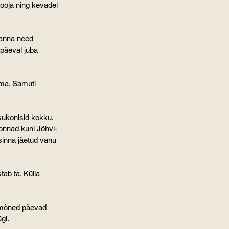
ooja ning kevadel 
panna need 
upäeval juba 
uma. Samuti 
sukonisid kokku. 
onnad kuni Jõhvi-
 sinna jäetud vanu 
tab ta. Külla 
d mõned päevad 
gi.