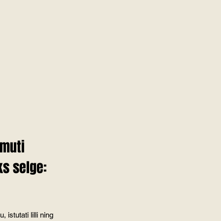
amuti 
s selge: 
stutati lilli ning 