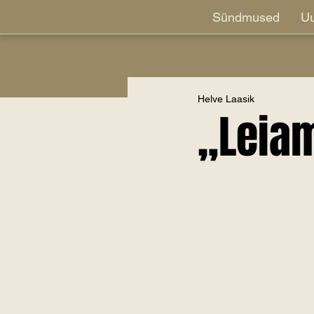
Sündmused
Uu
Helve Laasik
„Leiam