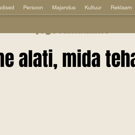
dised
Persoon
Majandus
Kultuur
Reklaam
jõgevamaa.info
e alati, mida teh