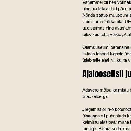
Vanematel oli hea võimal
ning uudistajaid oli päris
Nõnda sattus muuseumisse 
Uudistama tuli ka üks Ulv
uudistamas ning avastama
tulevikus teha võiks. „Ala
Õlemuuseumi perenaine sai
kuidas lapsed lugesid ühe
ütleb talle alati nii, kui t
Ajalooseltsil 
Adavere mõisa kalmistu he
Stackelbergid.
„Tegemist oli n-ö koostö
ülesanne oli puhastada ka
kalmistu alalt paar maha
tunniga. Pärast seda kost