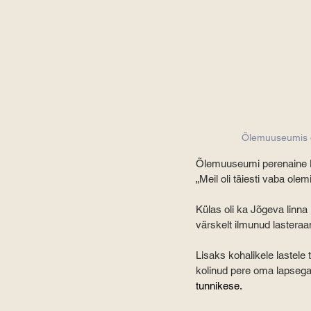
Õlemuuseumis ol
Õlemuuseumi perenaine Lei
„Meil oli täiesti vaba olem
Külas oli ka Jõgeva linna
värskelt ilmunud lasteraa
Lisaks kohalikele lastele
kolinud pere oma lapsega
tunnikese.