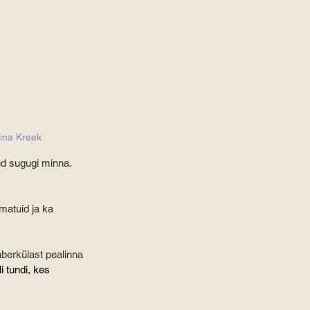
eina Kreek
ud sugugi minna. 
matuid ja ka 
berkülast pealinna 
i tundi, kes 