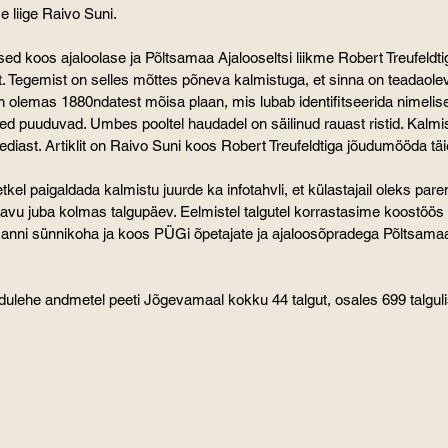
se liige Raivo Suni.
sed koos ajaloolase ja Põltsamaa Ajalooseltsi liikme Robert Treufeldt
t. Tegemist on selles mõttes põneva kalmistuga, et sinna on teadaole
n olemas 1880ndatest mõisa plaan, mis lubab identifitseerida nimelise
ed puuduvad. Umbes pooltel haudadel on säilinud rauast ristid. Kalmi
ediast. Artiklit on Raivo Suni koos Robert Treufeldtiga jõudumööda tä
tkel paigaldada kalmistu juurde ka infotahvli, et külastajail oleks pa
änavu juba kolmas talgupäev. Eelmistel talgutel korrastasime koostöö
anni sünnikoha ja koos PÜGi õpetajate ja ajaloosõpradega Põltsamaa
ulehe andmetel peeti Jõgevamaal kokku 44 talgut, osales 699 talguli