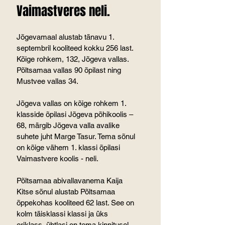
Vaimastveres neli.
Jõgevamaal alustab tänavu 1. 
septembril kooliteed kokku 256 last. 
Kõige rohkem, 132, Jõgeva vallas. 
Põltsamaa vallas 90 õpilast ning 
Mustvee vallas 34.
Jõgeva vallas on kõige rohkem 1. 
klasside õpilasi Jõgeva põhikoolis – 
68, märgib Jõgeva valla avalike 
suhete juht Marge Tasur. Tema sõnul 
on kõige vähem 1. klassi õpilasi 
Vaimastvere koolis - neli.
Põltsamaa abivallavanema Kaija 
Kitse sõnul alustab Põltsamaa 
õppekohas kooliteed 62 last. See on 
kolm täisklassi klassi ja üks 
eriklass, ühtlasi on tema kinnitusel 