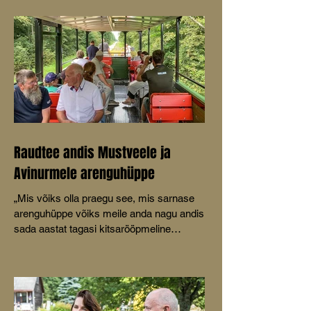
Raudtee andis Mustveele ja
Avinurmele arenguhüppe
„Mis võiks olla praegu see, mis sarnase
arenguhüppe võiks meile anda nagu andis
sada aastat tagasi kitsarööpmeline
raudtee,” küsis MTÜ Mustvee
Turismikoda juhatuse liige Aive Tamm
oma ettekandes Mustvee
kultuurikeskuses peetud konverentsil
Avinurme-Mustvee raudtee 100.