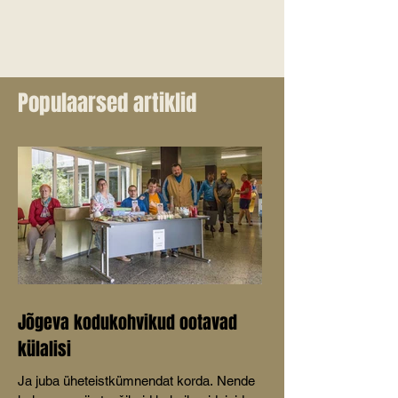
Populaarsed artiklid
Jõgeva kodukohvikud ootavad
külalisi
Ja juba üheteistkümnendat korda. Nende