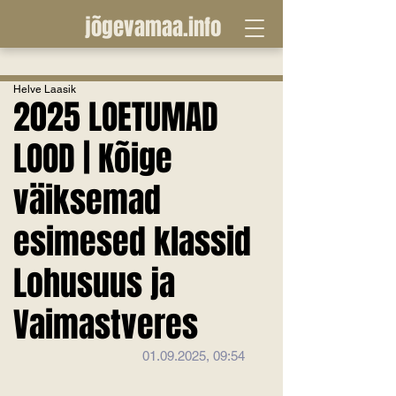
jõgevamaa.info
Helve Laasik
2025 LOETUMAD
LOOD | Kõige
väiksemad
esimesed klassid
Lohusuus ja
Vaimastveres
01.09.2025, 09:54