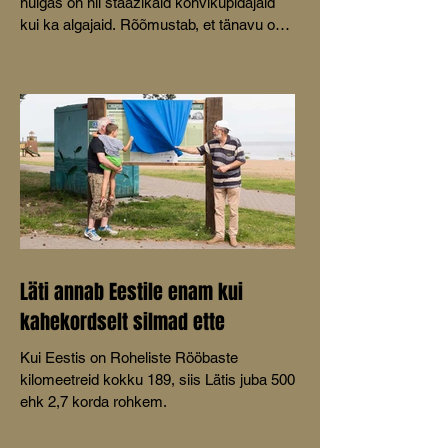
hulgas on nii staažikaid kohvikupidajaid
kui ka algajaid. Rõõmustab, et tänavu on
mõeldud ka lastele.
Läti annab Eestile enam kui
kahekordselt silmad ette
Kui Eestis on Roheliste Rööbaste
kilomeetreid kokku 189, siis Lätis juba 500
ehk 2,7 korda rohkem.