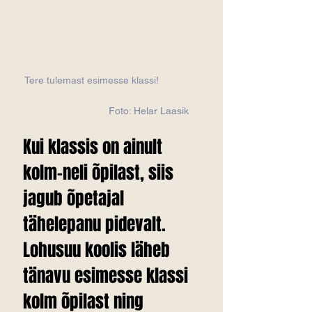
Tere tulemast esimesse klassi!            
                             Foto: Helar Laasik
Kui klassis on ainult 
kolm-neli õpilast, siis 
jagub õpetajal 
tähelepanu pidevalt. 
Lohusuu koolis läheb 
tänavu esimesse klassi 
kolm õpilast ning 