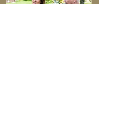
Suveklassika kontserdil esinevad
Palamusega seotud muusikud
Tänavuse Palamuse Suveklassika pealkiri
„Homme algab täna” on sündinud mõttest,
et tänapäeva kiire elutempo juures
keskenduvad inimesed sageli tulevikule ja
muretsevad selle pärast, unustades
nautida käesolevat hetke.