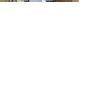
Jõgeva kodukohvikud ootavad
külalisi
Ja juba üheteistkümnendat korda. Nende
hulgas on nii staažikaid kohvikupidajaid
kui ka algajaid. Rõõmustab, et tänavu on
mõeldud ka lastele.