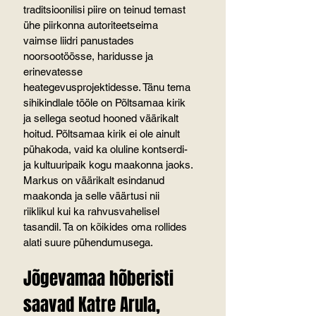
traditsioonilisi piire on teinud temast 
ühe piirkonna autoriteetseima 
vaimse liidri panustades 
noorsootöösse, haridusse ja 
erinevatesse 
heategevusprojektidesse. Tänu tema 
sihikindlale tööle on Põltsamaa kirik 
ja sellega seotud hooned väärikalt 
hoitud. Põltsamaa kirik ei ole ainult 
pühakoda, vaid ka oluline kontserdi- 
ja kultuuripaik kogu maakonna jaoks.
Markus on väärikalt esindanud 
maakonda ja selle väärtusi nii 
riiklikul kui ka rahvusvahelisel 
tasandil. Ta on kõikides oma rollides 
alati suure pühendumusega.
Jõgevamaa hõberisti 
saavad Katre Arula, 