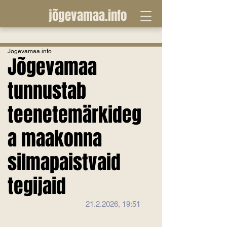
jõgevamaa.info
Jogevamaa.info
Jõgevamaa
tunnustab
teenetemärkideg
a maakonna
silmapaistvaid
tegijaid
21.2.2026, 19:51