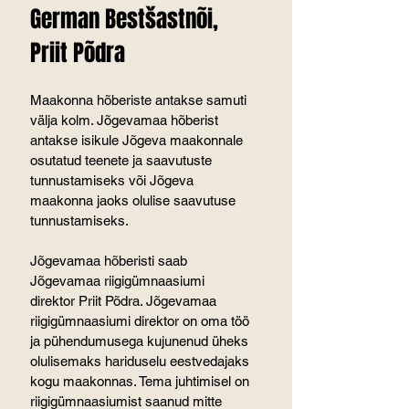
German Bestšastnõi, 
Priit Põdra
Maakonna hõberiste antakse samuti 
välja kolm. Jõgevamaa hõberist 
antakse isikule Jõgeva maakonnale 
osutatud teenete ja saavutuste 
tunnustamiseks või Jõgeva 
maakonna jaoks olulise saavutuse 
tunnustamiseks.
Jõgevamaa hõberisti saab 
Jõgevamaa riigigümnaasiumi 
direktor Priit Põdra. Jõgevamaa 
riigigümnaasiumi direktor on oma töö 
ja pühendumusega kujunenud üheks 
olulisemaks hariduselu eestvedajaks 
kogu maakonnas. Tema juhtimisel on 
riigigümnaasiumist saanud mitte 