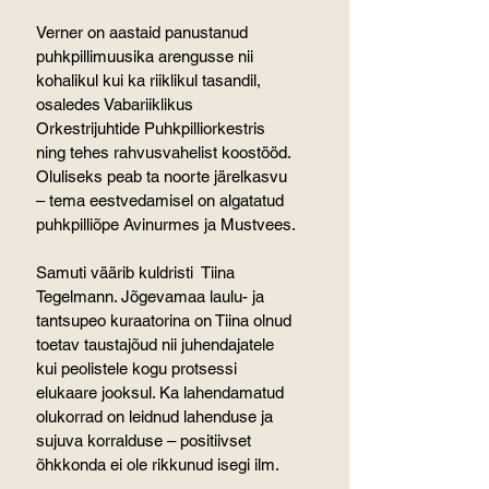
Verner on aastaid panustanud 
puhkpillimuusika arengusse nii 
kohalikul kui ka riiklikul tasandil, 
osaledes Vabariiklikus 
Orkestrijuhtide Puhkpilliorkestris 
ning tehes rahvusvahelist koostööd. 
Oluliseks peab ta noorte järelkasvu 
– tema eestvedamisel on algatatud 
puhkpilliõpe Avinurmes ja Mustvees.
Samuti väärib kuldristi  Tiina 
Tegelmann. Jõgevamaa laulu- ja 
tantsupeo kuraatorina on Tiina olnud 
toetav taustajõud nii juhendajatele 
kui peolistele kogu protsessi 
elukaare jooksul. Ka lahendamatud 
olukorrad on leidnud lahenduse ja 
sujuva korralduse – positiivset 
õhkkonda ei ole rikkunud isegi ilm.