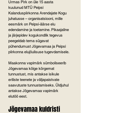
Urmas Pirk on üle 15 aasta 
kuulunud MTÜ Peipsi 
Kalanduspiirkonna Arendajate Kogu 
juhatusse – organisatsiooni, mille 
eesmärk on Peipsi-äärse elu 
edendamine ja toetamine. Pikaajaline 
ja järjepidev kogukondlik tegevus 
peegeldab tema sügavat 
pühendumust Jõgevamaa ja Peipsi 
piirkonna elujõulisuse tugevdamisele.
Maakonna vapimärk sümboliseerib 
Jõgevamaa kõige kõrgemat 
tunnustust, mis antakse isikule 
eriliste teenete ja väljapaistvate 
saavutuste tunnustamiseks. Üldjuhul 
antakse Jõgevamaa vapimärk 
elutöö eest.
Jõgevamaa kuldristi 