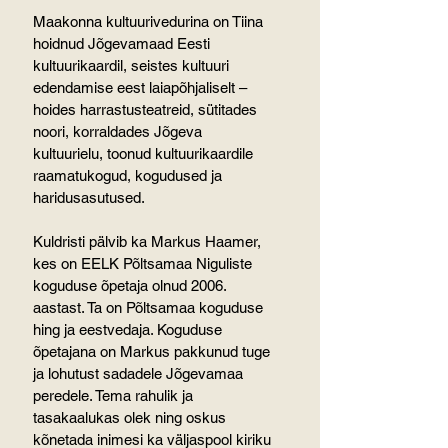
Maakonna kultuurivedurina on Tiina 
hoidnud Jõgevamaad Eesti 
kultuurikaardil, seistes kultuuri 
edendamise eest laiapõhjaliselt – 
hoides harrastusteatreid, sütitades 
noori, korraldades Jõgeva 
kultuurielu, toonud kultuurikaardile 
raamatukogud, kogudused ja 
haridusasutused.
Kuldristi pälvib ka Markus Haamer, 
kes on EELK Põltsamaa Niguliste 
koguduse õpetaja olnud 2006. 
aastast. Ta on Põltsamaa koguduse 
hing ja eestvedaja. Koguduse 
õpetajana on Markus pakkunud tuge 
ja lohutust sadadele Jõgevamaa 
peredele. Tema rahulik ja 
tasakaalukas olek ning oskus 
kõnetada inimesi ka väljaspool kiriku 