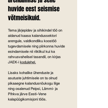
arendamise ja selle 
huvide eest seismise 
võtmeisikuid.
Tema järjepidev ja sihikindel töö on 
aidanud kaasa kalandussektori 
arengule, valdkondliku koostöö 
tugevdamisele ning piirkonna huvide 
esindamisele nii riiklikul kui ka 
rahvusvahelisel tasandil, on kirjas 
JAEK-i 
kodulehel
.
Lisaks kohalike ühenduste ja 
asutuste juhtimisele on ta olnud 
pikaaegne kalandusnõukogu liige 
ning osalenud Peipsi, Lämmi- ja 
Pihkva järve Eesti–Vene 
kalapüügikomisjoni töös.