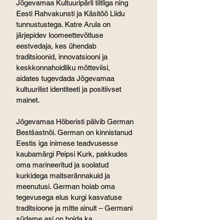
Jõgevamaa Kultuuripärli tiitliga ning 
Eesti Rahvakunsti ja Käsitöö Liidu 
tunnustustega. Katre Arula on 
järjepidev loomeettevõtluse 
eestvedaja, kes ühendab 
traditsioonid, innovatsiooni ja 
keskkonnahoidliku mõtteviisi, 
aidates tugevdada Jõgevamaa 
kultuurilist identiteeti ja positiivset 
mainet.
Jõgevamaa Hõberisti pälvib German 
Bestšastnõi. German on kinnistanud 
Eestis iga inimese teadvusesse 
kaubamärgi Peipsi Kurk, pakkudes 
oma marineeritud ja soolatud 
kurkidega maitserännakuid ja 
meenutusi. German hoiab oma 
tegevusega elus kurgi kasvatuse 
traditsioone ja mitte ainult – Germani 
südame asi on hoida ka 