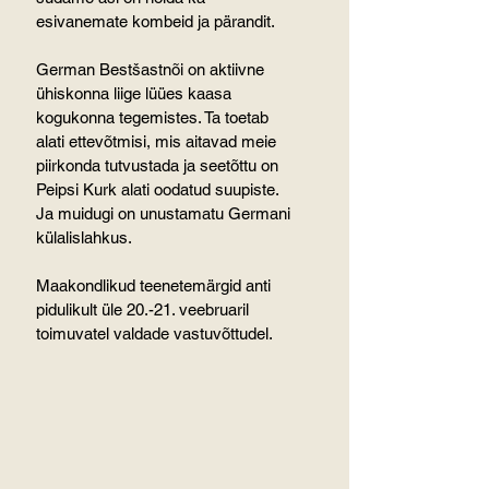
esivanemate kombeid ja pärandit.
German Bestšastnõi on aktiivne 
ühiskonna liige lüües kaasa 
kogukonna tegemistes. Ta toetab 
alati ettevõtmisi, mis aitavad meie  
piirkonda tutvustada ja seetõttu on 
Peipsi Kurk alati oodatud suupiste. 
Ja muidugi on unustamatu Germani 
külalislahkus.
Maakondlikud teenetemärgid anti 
pidulikult üle 20.-21. veebruaril 
toimuvatel valdade vastuvõttudel.