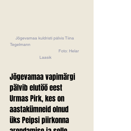
Jõgevamaa kuldristi pälvis Tiina 
Tegelmann                                           
                                         Foto: Helar 
Laasik
Jõgevamaa vapimärgi 
pälvib elutöö eest 
Urmas Pirk, kes on 
aastakümneid olnud 
üks Peipsi piirkonna 