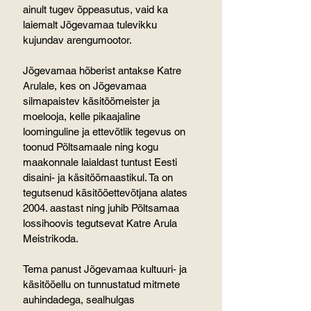
ainult tugev õppeasutus, vaid ka 
laiemalt Jõgevamaa tulevikku 
kujundav arengumootor.
Jõgevamaa hõberist antakse Katre 
Arulale, kes on Jõgevamaa 
silmapaistev käsitöömeister ja 
moelooja, kelle pikaajaline 
loominguline ja ettevõtlik tegevus on 
toonud Põltsamaale ning kogu 
maakonnale laialdast tuntust Eesti 
disaini- ja käsitöömaastikul. Ta on 
tegutsenud käsitööettevõtjana alates 
2004. aastast ning juhib Põltsamaa 
lossihoovis tegutsevat Katre Arula 
Meistrikoda.
Tema panust Jõgevamaa kultuuri- ja 
käsitööellu on tunnustatud mitmete 
auhindadega, sealhulgas 