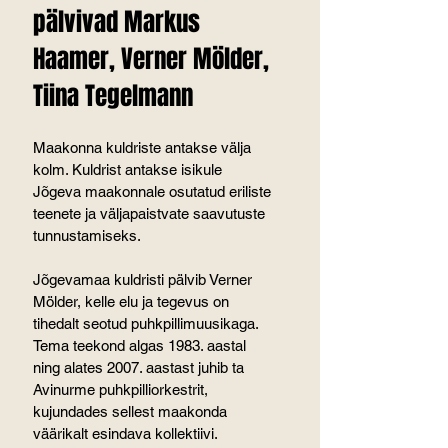
pälvivad Markus 
Haamer, Verner Mölder, 
Tiina Tegelmann
Maakonna kuldriste antakse välja 
kolm. Kuldrist antakse isikule 
Jõgeva maakonnale osutatud eriliste 
teenete ja väljapaistvate saavutuste 
tunnustamiseks.
Jõgevamaa kuldristi pälvib Verner 
Mölder, kelle elu ja tegevus on 
tihedalt seotud puhkpillimuusikaga. 
Tema teekond algas 1983. aastal 
ning alates 2007. aastast juhib ta 
Avinurme puhkpilliorkestrit, 
kujundades sellest maakonda 
väärikalt esindava kollektiivi.