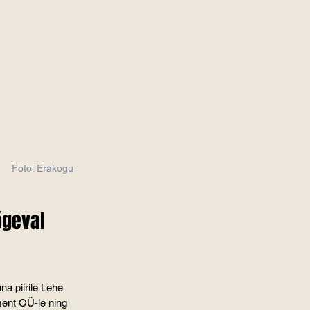
      Foto: Erakogu     
õgeval 
a piirile Lehe 
ment OÜ-le ning 