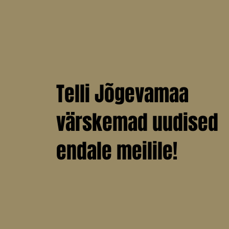
Tamm oma ett
Mustvee kultuu
peetud konvere
Mustvee raudte
Telli Jõgevamaa
värskemad uudised
endale meilile!