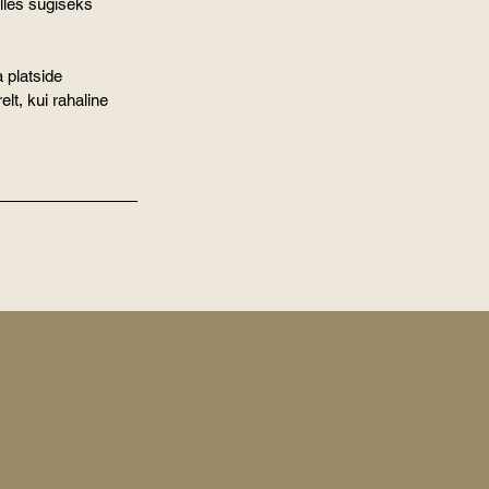
alles sügiseks 
 platside 
elt, kui rahaline 