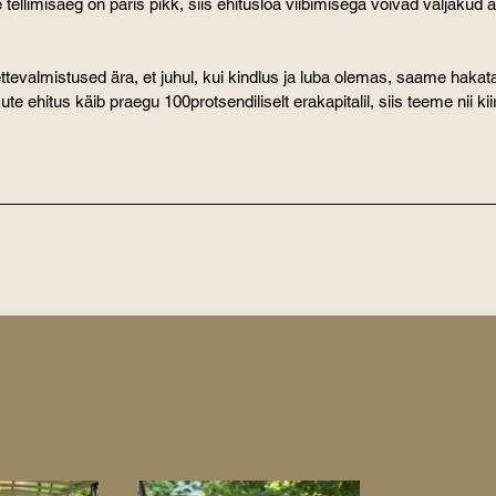
te tellimisaeg on päris pikk, siis ehitusloa viibimisega võivad väljakud 
ttevalmistused ära, et juhul, kui kindlus ja luba olemas, saame hakata
te ehitus käib praegu 100protsendiliselt erakapitalil, siis teeme nii kiir