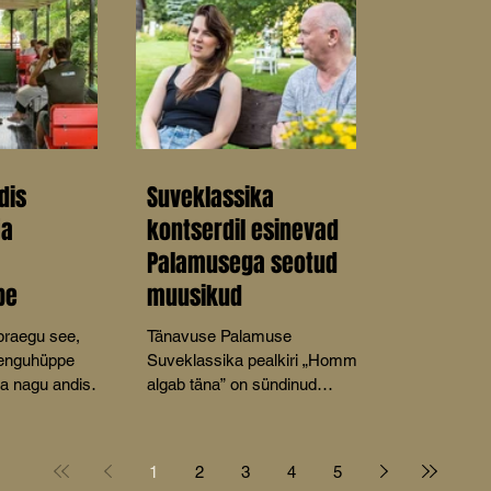
dis
Suveklassika
ja
kontserdil esinevad
Palamusega seotud
pe
muusikud
 praegu see,
Tänavuse Palamuse
renguhüppe
Suveklassika pealkiri „Homme
da nagu andis
algab täna” on sündinud
asi
mõttest, et tänapäeva kiire
 raudtee,”
elutempo juures keskenduvad
tvee
inimesed sageli tulevikule ja
1
2
3
4
5
atuse liige Aive
muretsevad selle pärast,