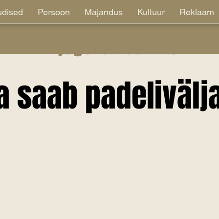
dised
Persoon
Majandus
Kultuur
Reklaam
jõgevamaa.info
 saab padelivälj