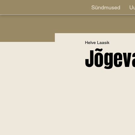
Sündmused
Uu
Helve Laasik
Jõgeva