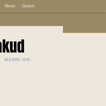
Meist
Galerii
akud
26.5.2026, 12:05