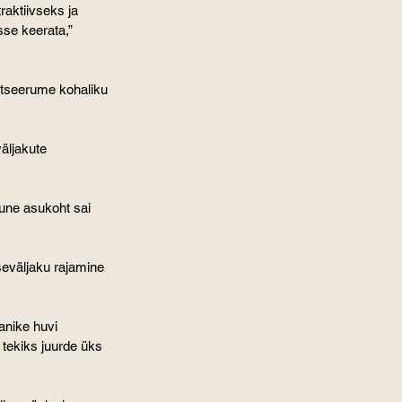
aktiivseks ja 
se keerata,” 
itseerume kohaliku 
äljakute 
gune asukoht sai 
iseväljaku rajamine 
anike huvi 
tekiks juurde üks 