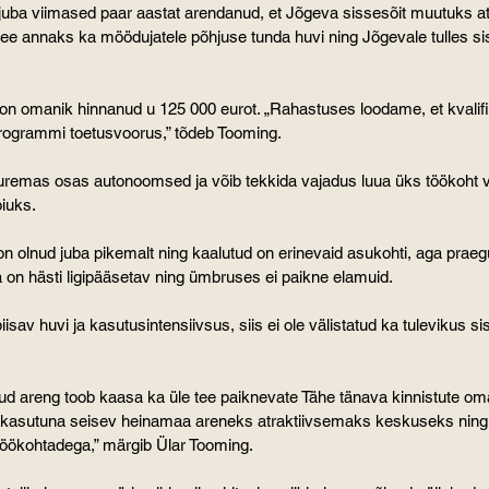
ba viimased paar aastat arendanud, et Jõgeva sissesõit muutuks atr
ee annaks ka möödujatele põhjuse tunda huvi ning Jõgevale tulles sis
on omanik hinnanud u 125 000 eurot. „Rahastuses loodame, et kvalif
grammi toetusvoorus,” tõdeb Tooming.
uuremas osas autonoomsed ja võib tekkida vajadus luua üks töökoht v
iuks.
on olnud juba pikemalt ning kaalutud on erinevaid asukohti, aga prae
ala on hästi ligipääsetav ning ümbruses ei paikne elamuid.
piisav huvi ja kasutusintensiivsus, siis ei ole välistatud ka tulevikus s
ud areng toob kaasa ka üle tee paiknevate Tähe tänava kinnistute om
 kasutuna seisev heinamaa areneks atraktiivsemaks keskuseks ning 
öökohtadega,” märgib Ülar Tooming.