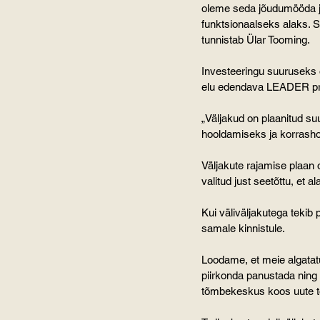
oleme seda jõudumööda ju
funktsionaalseks alaks. S
tunnistab Ülar Tooming.
Investeeringu suuruseks 
elu edendava LEADER pro
„Väljakud on plaanitud s
hooldamiseks ja korrasho
Väljakute rajamise plaan 
valitud just seetõttu, et 
Kui väliväljakutega tekib 
samale kinnistule.
Loodame, et meie algatat
piirkonda panustada ning
tõmbekeskus koos uute t