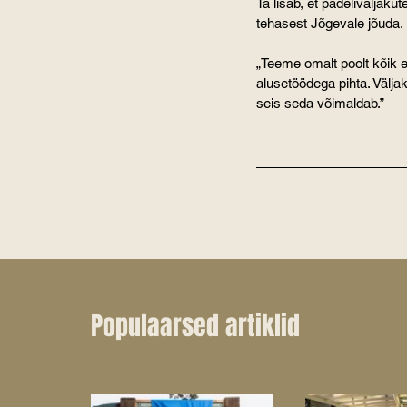
Ta lisab, et padeliväljaku
tehasest Jõgevale jõuda.
„Teeme omalt poolt kõik e
alusetöödega pihta. Väljaku
seis seda võimaldab.”
Populaarsed artiklid