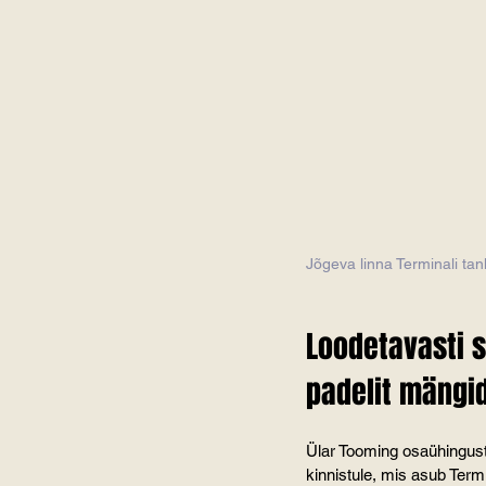
Jõgeva linna Terminali tankla 
Loodetavasti s
padelit mängi
Ülar Tooming osaühingust 
kinnistule, mis asub Term