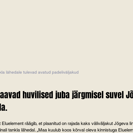
lähedale tulevad avatud padeliväljakud                                            
aavad huvilised juba järgmisel suvel J
da.
Eluelement räägib, et plaanitud on rajada kaks väliväljakut Jõgeva linn
inali tankla lähedal. „Maa kuulub koos kõrval oleva kinnistuga Eluele