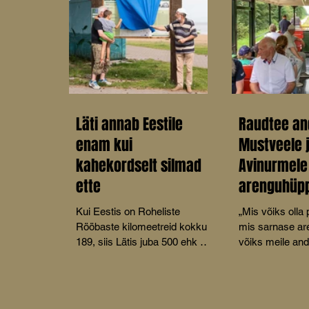
Läti annab Eestile
Raudtee an
enam kui
Mustveele 
kahekordselt silmad
Avinurmele
ette
arenguhüp
Kui Eestis on Roheliste
„Mis võiks olla
Rööbaste kilomeetreid kokku
mis sarnase a
189, siis Lätis juba 500 ehk 2,7
võiks meile an
korda rohkem.
sada aastat tag
kitsarööpmeline
küsis MTÜ Mus
Turismikoda juh