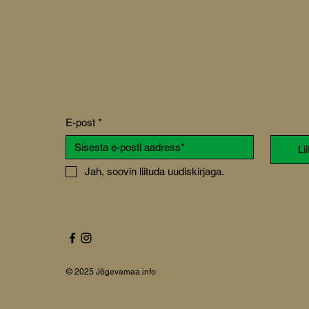
ekandes
unustades nautida käesolevat
rikeskuses
hetke.
ntsil Avinurme-
e 100.
E-post
*
Li
Jah, soovin liituda uudiskirjaga.
© 2025 Jõgevamaa.info