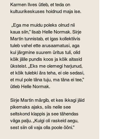
Karmen Ilves ütleb, et teda on 
kultuurikeskuses hoidnud maja ise.
 „Ega me muidu poleks olnud nii 
kaua siin,” lisab Helle Normak. Sirje 
Martin tunnistab, et igas kollektiivis 
tuleb vahel ette arusaamatusi, aga 
kui järgmine suurem üritus tuli, olid 
kõik jälle pundis koos ja kõik aitasid 
üksteist. „Eks me olemegi harjunud, 
et kõik tulebki ära teha, ei ole sedasi, 
et mul pole täna tuju, ma täna ei tee,” 
ütleb Helle Normak.
Sirje Martin märgib, et kes ikkagi jäid 
pikemaks ajaks, siis neile see 
seltskond klappis ja see tähendas 
väga palju. „Kuigi oli raskeid aegu, 
sest siin oli vaja olla poole ööni.” 