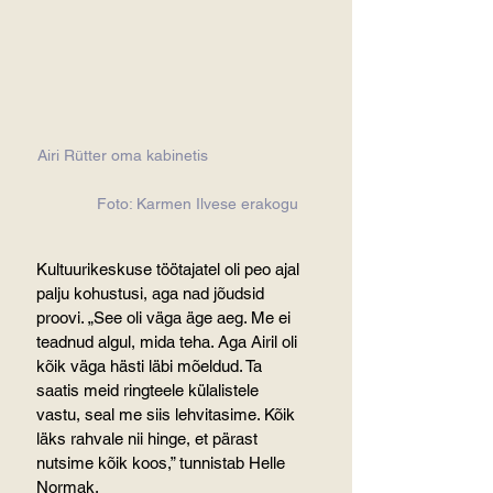
Airi Rütter oma kabinetis                      
            Foto: Karmen Ilvese erakogu
Kultuurikeskuse töötajatel oli peo ajal 
palju kohustusi, aga nad jõudsid 
proovi. „See oli väga äge aeg. Me ei 
teadnud algul, mida teha. Aga Airil oli 
kõik väga hästi läbi mõeldud. Ta 
saatis meid ringteele külalistele 
vastu, seal me siis lehvitasime. Kõik 
läks rahvale nii hinge, et pärast 
nutsime kõik koos,” tunnistab Helle 
Normak.