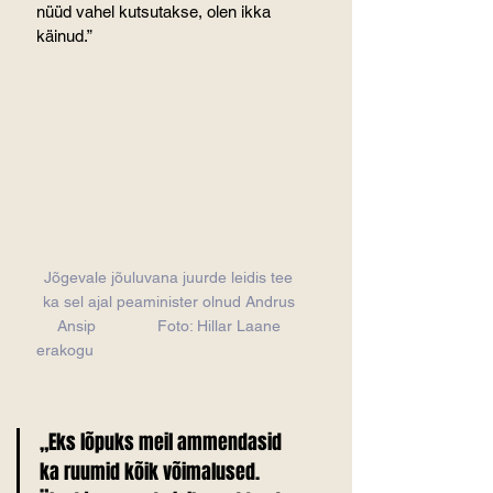
nüüd vahel kutsutakse, olen ikka 
käinud.”
Jõgevale jõuluvana juurde leidis tee 
ka sel ajal peaminister olnud Andrus 
Ansip              Foto: Hillar Laane 
erakogu                                                
„Eks lõpuks meil ammendasid 
ka ruumid kõik võimalused. 