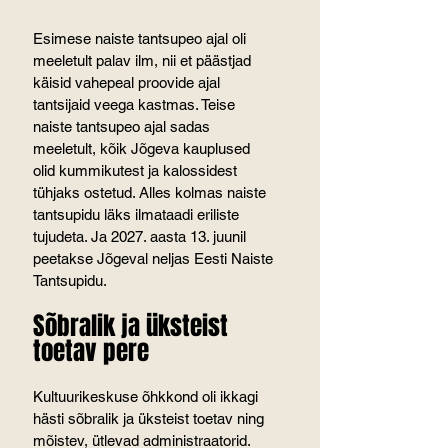
Esimese naiste tantsupeo ajal oli 
meeletult palav ilm, nii et päästjad 
käisid vahepeal proovide ajal 
tantsijaid veega kastmas. Teise 
naiste tantsupeo ajal sadas 
meeletult, kõik Jõgeva kauplused 
olid kummikutest ja kalossidest 
tühjaks ostetud. Alles kolmas naiste 
tantsupidu läks ilmataadi eriliste 
tujudeta. Ja 2027. aasta 13. juunil 
peetakse Jõgeval neljas Eesti Naiste 
Tantsupidu.
Sõbralik ja üksteist 
toetav pere
Kultuurikeskuse õhkkond oli ikkagi 
hästi sõbralik ja üksteist toetav ning 
mõistev, ütlevad administraatorid. 