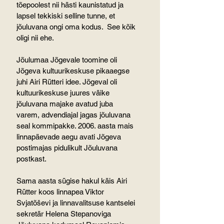
tõepoolest nii hästi kaunistatud ja 
lapsel tekkiski selline tunne, et 
jõuluvana ongi oma kodus.  See kõik 
oligi nii ehe.
Jõulumaa Jõgevale toomine oli 
Jõgeva kultuurikeskuse pikaaegse 
juhi Airi Rütteri idee. Jõgeval oli 
kultuurikeskuse juures väike 
jõuluvana majake avatud juba 
varem, advendiajal jagas jõuluvana 
seal kommipakke. 2006. aasta mais 
linnapäevade aegu avati Jõgeva 
postimajas pidulikult Jõuluvana 
postkast.
Sama aasta sügise hakul käis Airi 
Rütter koos linnapea Viktor 
Svjatõševi ja linnavalitsuse kantselei 
sekretär Helena Stepanoviga 