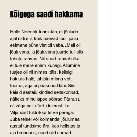
Kõigega saadi hakkama
Helle Normak tunnistab, et jõulude 
ajal oldi siis kõik päevad tööl, jõulu 
esimene püha vist oli vaba. „Meil oli 
jõuluvana, ja jõuluvana juurde tuli siis 
tohutu rahvas. Nii suurt rahvahulka 
ei tule meile enam kunagi. Allumine 
fuajee oli nii inimesi täis, kellelgi 
hakkas halb, tahtsin minna vett 
tooma, aga ei pääsenud läbi. Siin 
käisid aastaid kindlad seltskonnad, 
näiteks minu lapse sõbrad Pärnust, 
oli väga palju Tartu inimesi, ka 
Viljandist tuldi ikka terve perega. 
Juba teisel või kolmandal jõulumaa 
aastal tundsime ära, kes helistas ja 
aja broneeris, need olid samad 