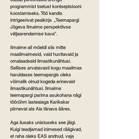
programmist toetust kontseptsiooni 
koostamiseks. Töö kandis 
intrigeerivat pealkirja  „Teemapargi  
Jõgeva Ilmaime perspektiivse 
väljaarendamise kava”.
Ilmaime all mõeldi siis mitte 
maailmaimesid, vaid huvitavaid ja 
omalaadseid ilmastikunähtusi. 
Sellises arvatavasti kogu maailmas 
haruldases teemapargis oleks 
võimalik olnud kogeda erinevaid 
ilmastikunähtusi. Ilmaime 
teemapargi parima asukohana nägi 
töörühm lasteaiaga Karikakar 
piirnevat ala Aia tänava ääres.
Aga ilusaks unistuseks see jäigi. 
Kuigi teadjamad inimesed räägivad, 
et raha oleks EAS andnud, vaja 