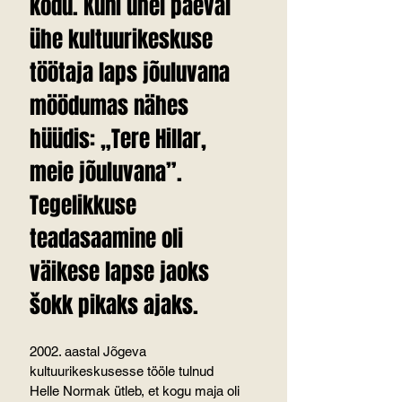
kodu. Kuni ühel päeval 
ühe kultuurikeskuse 
töötaja laps jõuluvana 
möödumas nähes 
hüüdis: „Tere Hillar, 
meie jõuluvana”. 
Tegelikkuse 
teadasaamine oli 
väikese lapse jaoks 
šokk pikaks ajaks.
2002. aastal Jõgeva 
kultuurikeskusesse tööle tulnud 
Helle Normak ütleb, et kogu maja oli 