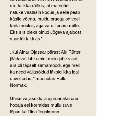
siis ta ikka rääkis, et ma nüüd 
natuke vaatasin kodus ja selle peab 
käsile võtma, muidu praegu on veel 
kõik meeles, aga varsti enam mitte. 
Eks siis oleks olnud Jõgeva ajaloost 
suur tükk kirjas.”
„Kui Ainar Ojasaar pärast Airi Rütteri 
jäädavat lahkumist meie juhiks sai, 
siis oli täpselt samamoodi, ega meil 
ka need väljasõidud läksid ikka igal 
suvel edasi,” meenutab Helle 
Normak.
Ühise väljasõidu ja ajurünnaku uue 
hooaja eel korraldas mullu suve 
lõpus ka Tiina Tegelmann.
Rasked ajad, kui 
hommikul tööle tulla ei 