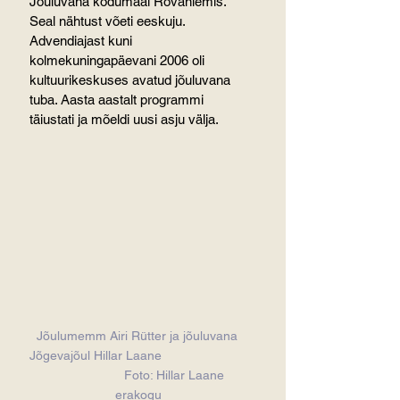
Jõuluvana kodumaal Rovaniemis. 
Seal nähtust võeti eeskuju. 
Advendiajast kuni 
kolmekuningapäevani 2006 oli  
kultuurikeskuses avatud jõuluvana 
tuba. Aasta aastalt programmi 
täiustati ja mõeldi uusi asju välja.
Jõulumemm Airi Rütter ja jõuluvana 
Jõgevajõul Hillar Laane                        
                     Foto: Hillar Laane 
erakogu