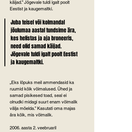
käijad.” Jõgevale tuldi igalt poolt 
Eestist ja kaugemaltki.
Juba teisel või kolmandal 
jõulumaa aastal tundsime ära, 
kes helistas ja aja broneeris, 
need olid samad käijad. 
Jõgevale tuldi igalt poolt Eestist 
ja kaugemaltki.
„Eks lõpuks meil ammendasid ka 
ruumid kõik võimalused. Ühed ja 
samad pisikesed toad, seal ei 
olnudki midagi suurt enam võimalik 
välja mõelda.” Kasutati oma majas 
ära kõik, mis võimalik.
2006. aasta 2. veebruaril 