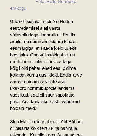
                     Foto: Helle Normaku 
erakogu
Uuele hooajale mindi Airi Rütteri 
eestvedamisel alati vastu 
väljasõitudega, loomulikult Eestis. 
„Sõitsime seminari pidama kindla 
eesmärgiga, et saada ideid uueks 
hooajaks. Osa väljasõidust kulus 
mõttetööle – olime töölaua taga, 
kõigil olid paberilehed ees, pidime 
kõik pakkuma uusi ideid. Endla järve 
ääres metsamajas hakkasid 
ükskord hommikupoole lendama  
vapsikud, seal oli suur vapsikute 
pesa. Aga kõik läks hästi, vapsikud 
hoidsid meid.”
Sirje Martin meenutab, et Airi Rütteril 
oli plaanis kõik tehtu kirja panna ja 
talletada. „Kui siin koos lõunat sõime, 