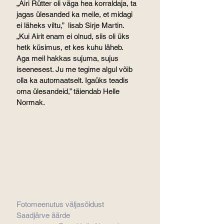
„Airi Rütter oli väga hea korraldaja, ta 
jagas ülesanded ka meile, et midagi 
ei läheks viltu,”  lisab Sirje Martin. 
„Kui Airit enam ei olnud, siis oli üks 
hetk küsimus, et kes kuhu läheb. 
Aga meil hakkas sujuma, sujus 
iseenesest. Ju me tegime algul võib 
olla ka automaatselt. Igaüks teadis 
oma ülesandeid,” täiendab Helle 
Normak.
Fotomeenutus väljasõidust 
Saadjärve äärde                                  