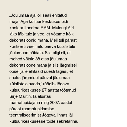
„Jõulumaa ajal oli saali ehitatud 
maja. Aga kultuurikeskuses pidi 
kontserti andma RAM. Muidugi Airi 
läks läbi tule ja vee, et võtame kõik 
dekoratsioonid maha. Meil tuli pärast 
kontserti veel mitu päeva külalistele 
jõulumaad näidata. Siis oligi nii, et 
mehed võtsid öö otsa jõulumaa 
dekoratsioone maha ja siis järgmisel 
öösel jälle ehitasid uuesti tagasi, et 
saaks järgmisel päeval jõulumaa 
külalistele avada,” räägib Jõgeva 
kultuurikeskuses 27 aastat töötanud 
Sirje Martin. Ta alustas 
raamatupidajana ning 2007. aastal 
pärast raamatupidamise 
tsentraliseerimist Jõgeva linnas jäi 
kultuurikeskusesse tööle sekretärina.