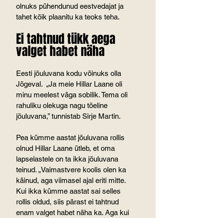
olnuks pühendunud eestvedajat ja 
tahet kõik plaanitu ka teoks teha.
Ei tahtnud tükk aega 
valget habet näha
Eesti jõuluvana kodu võinuks olla 
Jõgeval.  „Ja meie Hillar Laane oli 
minu meelest väga sobilik. Tema oli 
rahuliku olekuga nagu tõeline 
jõuluvana,” tunnistab Sirje Martin.
Pea kümme aastat jõuluvana rollis 
olnud Hillar Laane ütleb, et oma 
lapselastele on ta ikka jõuluvana 
teinud. „Vaimastvere koolis olen ka 
käinud, aga viimasel ajal eriti mitte. 
Kui ikka kümme aastat sai selles 
rollis oldud, siis pärast ei tahtnud 
enam valget habet näha ka. Aga kui 