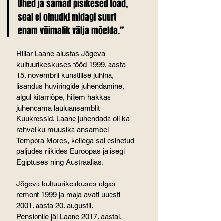
Ühed ja samad pisikesed toad, 
seal ei olnudki midagi suurt 
enam võimalik välja mõelda.”
Hillar Laane alustas Jõgeva 
kultuurikeskuses tööd 1999. aasta 
15. novembril kunstilise juhina, 
lisandus huviringide juhendamine, 
algul kitarriõpe, hiljem hakkas 
juhendama lauluansamblit 
Kuukressid. Laane juhendada oli ka 
rahvaliku muusika ansambel 
Tempora Mores, kellega sai esinetud 
paljudes riikides Euroopas ja isegi 
Egiptuses ning Austraalias.
Jõgeva kultuurikeskuses algas 
remont 1999 ja maja avati uuesti 
2001. aasta 20. augustil.
Pensionile jäi Laane 2017. aastal. 