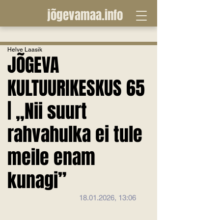
jõgevamaa.info
Helve Laasik
JÕGEVA
KULTUURIKESKUS 65
| „Nii suurt
rahvahulka ei tule
meile enam
kunagi”
18.01.2026, 13:06