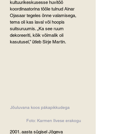
kultuurikeskusesse huvitöö 
koordinaatorina tööle tulnud Ainar 
Ojasaar tegeles õnne valamisega, 
tema oli kas laval või hoopis 
suitsuruumis. „Ka see ruum 
dekoreeriti, kõik võimalik oli 
kasutusel,” ütleb Sirje Martin.
Jõuluvana koos päkapikkudega           
            Foto: Karmen Ilvese erakogu
2001. aasta sügisel Jõgeva 