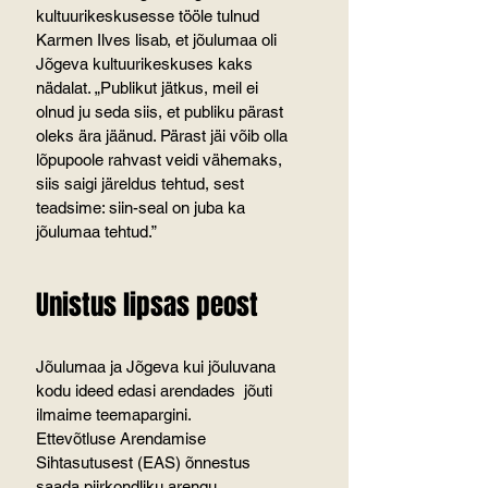
kultuurikeskusesse tööle tulnud 
Karmen Ilves lisab, et jõulumaa oli 
Jõgeva kultuurikeskuses kaks 
nädalat. „Publikut jätkus, meil ei 
olnud ju seda siis, et publiku pärast 
oleks ära jäänud. Pärast jäi võib olla 
lõpupoole rahvast veidi vähemaks, 
siis saigi järeldus tehtud, sest 
teadsime: siin-seal on juba ka 
jõulumaa tehtud.”
Unistus lipsas peost
Jõulumaa ja Jõgeva kui jõuluvana 
kodu ideed edasi arendades  jõuti 
ilmaime teemapargini.
Ettevõtluse Arendamise 
Sihtasutusest (EAS) õnnestus 
saada piirkondliku arengu 