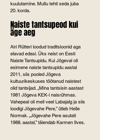
kuulutamine. Mullu tehti seda juba 
20. korda.
Naiste tantsupeod kui 
äge aeg
Airi Rütteri loodud traditsioonid aga 
elavad edasi. Üks neist on Eesti 
Naiste Tantsupidu. Kui Jõgeval oli 
esimene naiste tantsupidu aastal 
2011, siis pooled Jõgeva 
kultuurikeskuses töötanud naistest 
olid tantsijad. „Mina tantsisin aastast 
1981 Jõgeva KEK-i naisrühmas. 
Vahepeal oli meil veel Labajalg ja siis 
loodigi Jõgevahe Pere,” ütleb Helle 
Normak. „Jõgevahe Pere asutati 
1988. aastal,” täiendab Karmen Ilves.