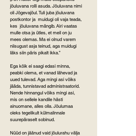
jõuluvana rolli asuda. Jõuluvana nimi 
oli Jõgevajõul. Tuli juba jõuluvana 
postkontor ja  muidugi oli vaja teada, 
kes  jõuluvana mängib. Airi vaatas 
mulle otsa ja ütles, et meil on ju 
mees olemas. Ma ei olnud varem 
niisugust asja teinud, aga muidugi 
läks siin päris pikalt ikka.”
Ega kõik ei saagi edasi minna, 
peabki olema, et vanad lähevad ja 
uued tulevad. Aga mingi asi võiks 
jääda, tunnistavad administraatorid. 
Nende hinnangul võiks mingi asi, 
mis on sellele kandile hästi 
ainuomane, alles olla. Jõulumaa 
oleks tegelikult külmalinnale 
suurepäraselt sobinud.
Nüüd on jäänud vaid jõulurahu välja 