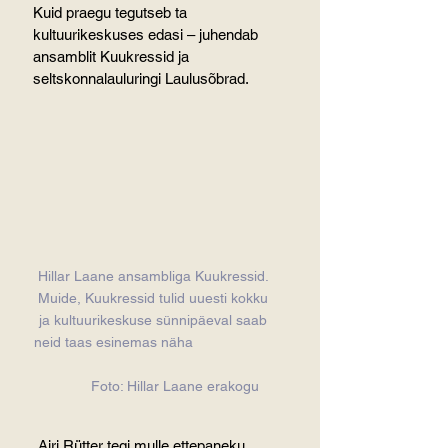
Kuid praegu tegutseb ta 
kultuurikeskuses edasi – juhendab 
ansamblit Kuukressid ja 
seltskonnalauluringi Laulusõbrad.
Hillar Laane ansambliga Kuukressid. 
Muide, Kuukressid tulid uuesti kokku 
ja kultuurikeskuse sünnipäeval saab 
neid taas esinemas näha                     
          Foto: Hillar Laane erakogu
„Airi Rütter tegi mulle ettepaneku 