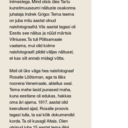
inimestega. Mind otsis üles Tartu 
kunstimuuseumi näituste osakonna 
juhataja Indrek Grigor. Tema teema 
on juba mitu aastat olnud 
naisfotograafid. Viis aastat tagasi oli 
Eestis see näitus ja nüüd märtsis 
Vilniuses.Ta tuli Põltsamaale 
vaatama, mul olid kolme 
naisfotograafi pildid väljas näitusel, 
et kas siit annab midagi võtta.
Meil oli üks väga hea naisfotograaf 
Rosalie Lõõtsman, aga ta läks 
noorena Venemaale, abiellus seal. 
Tema mehe lasid punased maha, 
kuna eestlane oli edukas, hakkas 
oma äri ajama. 1917. aastal olid 
keerulised ajad, Rosalie proovis 
tagasi tulla, ta sai kõik dokumendid 
korda. Ta oli kusagil Altais. Olen 
otsinud juba 15 aastat tema jälgi. 