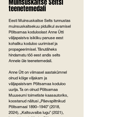
Muinsuskaitse Seltsi 
teenetemedali
Eesti Muinsuskaitse Selts tunnustas 
muinsuskaitsekuu pidulikul avamisel 
Põltsamaa koduloolast Anne Ütti 
väljapaistva isikliku panuse eest 
kohaliku koduloo uurimisel ja 
propageerimisel. Tänutäheks 
hindamatu töö eest andis selts 
Annele üle teenetemedali.
Anne Ütt on viimasel aastakümnel 
olnud kõige viljakam ja 
väljapaistvam Põltsamaa koduloo 
uurija. Ta on olnud Põltsamaa 
Muuseumi toimetiste kaasautoriks, 
koostanud näitusi „Päevapiltnikud 
Põltsamaal 1890–1940” (2018, 
2024), „Kaltsuvaiba lugu” (2021), 