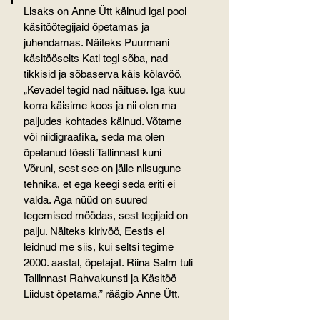
Lisaks on Anne Ütt käinud igal pool 
käsitöötegijaid õpetamas ja 
juhendamas. Näiteks Puurmani 
käsitööselts Kati tegi sõba, nad 
tikkisid ja sõbaserva käis kõlavöö. 
„Kevadel tegid nad näituse. Iga kuu 
korra käisime koos ja nii olen ma 
paljudes kohtades käinud. Võtame 
või niidigraafika, seda ma olen 
õpetanud tõesti Tallinnast kuni 
Võruni, sest see on jälle niisugune 
tehnika, et ega keegi seda eriti ei 
valda. Aga nüüd on suured 
tegemised möödas, sest tegijaid on 
palju. Näiteks kirivöö, Eestis ei 
leidnud me siis, kui seltsi tegime 
2000. aastal, õpetajat. Riina Salm tuli 
Tallinnast Rahvakunsti ja Käsitöö 
Liidust õpetama,” räägib Anne Ütt.