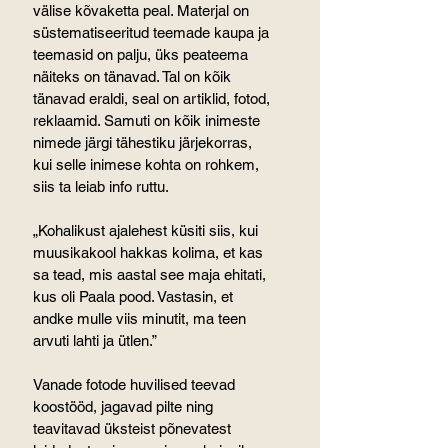
välise kõvaketta peal. Materjal on 
süstematiseeritud teemade kaupa ja 
teemasid on palju, üks peateema 
näiteks on tänavad. Tal on kõik 
tänavad eraldi, seal on artiklid, fotod, 
reklaamid. Samuti on kõik inimeste 
nimede järgi tähestiku järjekorras, 
kui selle inimese kohta on rohkem, 
siis ta leiab info ruttu.
„Kohalikust ajalehest küsiti siis, kui 
muusikakool hakkas kolima, et kas 
sa tead, mis aastal see maja ehitati, 
kus oli Paala pood. Vastasin, et 
andke mulle viis minutit, ma teen 
arvuti lahti ja ütlen.”
Vanade fotode huvilised teevad 
koostööd, jagavad pilte ning 
teavitavad üksteist põnevatest 