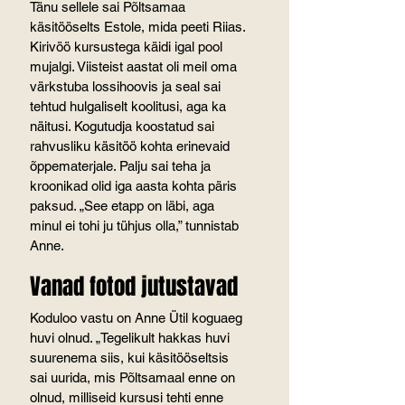
Tänu sellele sai Põltsamaa 
käsitööselts Estole, mida peeti Riias. 
Kirivöö kursustega käidi igal pool 
mujalgi. Viisteist aastat oli meil oma 
värkstuba lossihoovis ja seal sai 
tehtud hulgaliselt koolitusi, aga ka 
näitusi. Kogutudja koostatud sai 
rahvusliku käsitöö kohta erinevaid 
õppematerjale. Palju sai teha ja 
kroonikad olid iga aasta kohta päris 
paksud. „See etapp on läbi, aga 
minul ei tohi ju tühjus olla,” tunnistab 
Anne.
Vanad fotod jutustavad
Koduloo vastu on Anne Ütil koguaeg 
huvi olnud. „Tegelikult hakkas huvi 
suurenema siis, kui käsitööseltsis 
sai uurida, mis Põltsamaal enne on 
olnud, milliseid kursusi tehti enne 