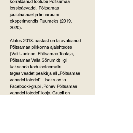
korraldanud töötube Põltsamaa 
lossipäevadel, Põltsamaa 
jõululaatadel ja linnaruumi 
eksperimendis Ruumeks (2019, 
2020).
Alates 2018. aastast on ta avaldanud 
Põltsamaa piirkonna ajalehtedes 
(Vali Uudised, Põltsamaa Teataja, 
Põltsamaa Valla Sõnumid) ligi 
kakssada kodulooteemalisi 
tagasivaadet pealkirja all „Põltsamaa 
vanadel fotodel”. Lisaks on ta 
Facebooki-grupi „Põnev Põltsamaa 
vanadel fotodel” looja. Grupil on 
tänaseks ligi 2200 aktiivset jälgijat, 
kes aitavad oma tähelepanekute ja 
teadmistega täita tühikuid Põltsamaa 
kodukandiloos.
Anne Ütt on 2024. aasta märtsis 
asutatud Põltsamaa Ajalooseltsi 