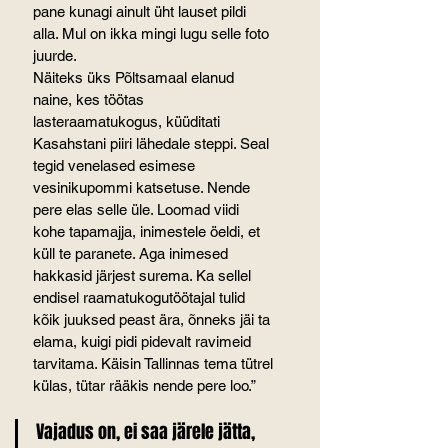
pane kunagi ainult üht lauset pildi 
alla. Mul on ikka mingi lugu selle foto 
juurde.
Näiteks üks Põltsamaal elanud 
naine, kes töötas 
lasteraamatukogus, küüditati 
Kasahstani piiri lähedale steppi. Seal 
tegid venelased esimese 
vesinikupommi katsetuse. Nende 
pere elas selle üle. Loomad viidi 
kohe tapamajja, inimestele öeldi, et 
küll te paranete. Aga inimesed 
hakkasid järjest surema. Ka sellel 
endisel raamatukogutöötajal tulid 
kõik juuksed peast ära, õnneks jäi ta 
elama, kuigi pidi pidevalt ravimeid 
tarvitama. Käisin Tallinnas tema tütrel 
külas, tütar rääkis nende pere loo.”
Vajadus on, ei saa järele jätta, 