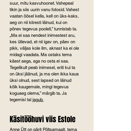
suur, mitu kasvuhoonet. Vahepeal 
tikin ja siis uurin vanu fotosid. Vahest 
vaatan öösel kella, kell on üks-kaks, 
aeg on nii kiiresti läinud, kui on 
põnev tegevus pooleli,” tunnistab ta.
„Ma ei saa nendest inimestest aru, 
kes ütlevad, et nii igav on, päev on 
pikk, väljas kole ilm, aknast ka ei ole 
midagi vaadata. Ma ostaks tema 
käest aega, aga no osta ei saa. 
Tegelikult peab inimesel, eriti kui ta 
on üksi jäänud, ja ma olen ikka kaua 
üksi olnud, sest lapsed on läinud 
kõik kaugemale, mingi tegevus 
koguaeg olema,” märgib ta. Ja 
tegemisi tal 
jagub.
Käsitööhuvi viis Estole
Anne Ütt on pärit Põltsamaalt, tema 