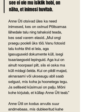
see ei ole mu isiklik hobi, on 
näha, et inimesi huvitab.
Anne Üti otsivad üles ka need 
inimesed, kes on ostnud Põltsamaa 
lähedale talu ning tahaksid teada, 
kes seal varem elasid. „Mul ongi 
praegu pooleli üks töö. Vanu fotosid 
talu kohta tihti ei leia, aga 
igasuguseid dokumente küll, isegi 
tsaariaegseid lepinguid. Aga kui on 
ainult noorpaari pilt, siis ei oska ma 
küll midagi öelda. Kui on pildil majad, 
aknaraami või ukseaugu abil saab 
selgust, mis koha ja hoonetega tegu. 
Ja selliseid küsimusi on palju. Mõni 
kohe kirjutab, et küllap Anne Ütt teab.”
Anne Ütil on kodus arvutis suur 
andmebaas, mis dubleeritud kahe 