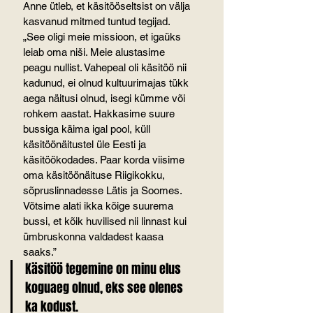
Anne ütleb, et käsitööseltsist on välja 
kasvanud mitmed tuntud tegijad. 
„See oligi meie missioon, et igaüks 
leiab oma niši. Meie alustasime 
peagu nullist. Vahepeal oli käsitöö nii 
kadunud, ei olnud kultuurimajas tükk 
aega näitusi olnud, isegi kümme või 
rohkem aastat. Hakkasime suure 
bussiga käima igal pool, küll 
käsitöönäitustel üle Eesti ja 
käsitöökodades. Paar korda viisime 
oma käsitöönäituse Riigikokku, 
sõpruslinnadesse Lätis ja Soomes. 
Võtsime alati ikka kõige suurema 
bussi, et kõik huvilised nii linnast kui 
ümbruskonna valdadest kaasa 
saaks.”
Käsitöö tegemine on minu elus 
koguaeg olnud, eks see olenes 
ka kodust.