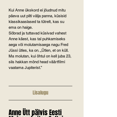
Kui Anne ükskord ei jõudnud mitu 
päeva uut pilti välja panna, küsisid 
klassikaaslased ta tütrelt, kas su 
ema on haige.
Sõbrad ja tuttavad küsivad vahest 
Anne käest, kas tal puhkamiseks 
aega või molutamisaega nagu Fred 
Jüssi ütles, ka on. „Ütlen, et on küll. 
Ma molutan, kui õhtul on kell juba 23, 
siis hakkan mõnd head väärtfilmi 
vaatama Jupiterist.”
Lisalugu
Anne Ütt pälvis Eesti 