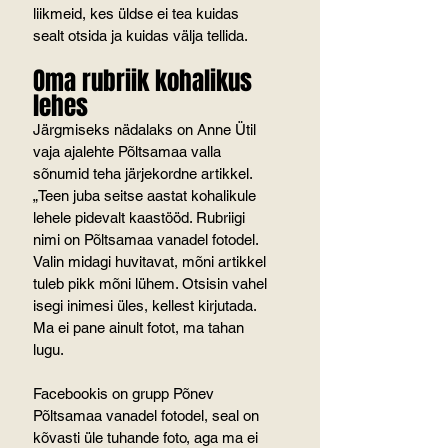
liikmeid, kes üldse ei tea kuidas 
sealt otsida ja kuidas välja tellida.
Oma rubriik kohalikus 
lehes
Järgmiseks nädalaks on Anne Ütil 
vaja ajalehte Põltsamaa valla 
sõnumid teha järjekordne artikkel. 
„Teen juba seitse aastat kohalikule 
lehele pidevalt kaastööd. Rubriigi 
nimi on Põltsamaa vanadel fotodel. 
Valin midagi huvitavat, mõni artikkel 
tuleb pikk mõni lühem. Otsisin vahel 
isegi inimesi üles, kellest kirjutada. 
Ma ei pane ainult fotot, ma tahan 
lugu.
Facebookis on grupp Põnev 
Põltsamaa vanadel fotodel, seal on 
kõvasti üle tuhande foto, aga ma ei 