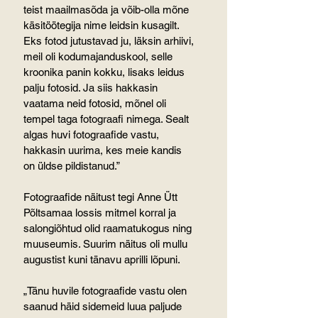
teist maailmasõda ja võib-olla mõne 
käsitöötegija nime leidsin kusagilt. 
Eks fotod jutustavad ju, läksin arhiivi, 
meil oli kodumajanduskool, selle 
kroonika panin kokku, lisaks leidus 
palju fotosid. Ja siis hakkasin 
vaatama neid fotosid, mõnel oli 
tempel taga fotograafi nimega. Sealt 
algas huvi fotograafide vastu, 
hakkasin uurima, kes meie kandis 
on üldse pildistanud.”
Fotograafide näitust tegi Anne Ütt 
Põltsamaa lossis mitmel korral ja 
salongiõhtud olid raamatukogus ning 
muuseumis. Suurim näitus oli mullu 
augustist kuni tänavu aprilli lõpuni.
„Tänu huvile fotograafide vastu olen 
saanud häid sidemeid luua paljude 