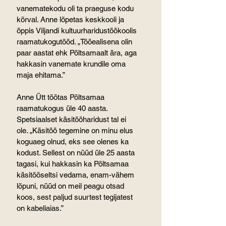
vanematekodu oli ta praeguse kodu 
kõrval. Anne lõpetas keskkooli ja 
õppis Viljandi kultuurharidustöökoolis 
raamatukogutööd. „Tööealisena olin 
paar aastat ehk Põltsamaalt ära, aga 
hakkasin vanemate krundile oma 
maja ehitama.”
Anne Ütt töötas Põltsamaa 
raamatukogus üle 40 aasta.
Spetsiaalset käsitööharidust tal ei 
ole. „Käsitöö tegemine on minu elus 
koguaeg olnud, eks see olenes ka 
kodust. Sellest on nüüd üle 25 aasta 
tagasi, kui hakkasin ka Põltsamaa 
käsitööseltsi vedama, enam-vähem 
lõpuni, nüüd on meil peagu otsad 
koos, sest paljud suurtest tegijatest 
on kabeliaias.”