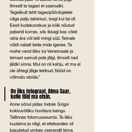
Ilmselt ta tagasi ei saanudki. 
Tegelikult tehti tagasipöördujatele 
väga palju takistusi, isegi kui tal oli 
Eesti kodakondsus ja kõik nõutud 
paberid korras, siis ikkagi kas võeti 
raha ära või leiti mingi süü. Temale 
võidi vabalt leida mida iganes. Ta 
mehe vend läks ka Venemaale ja 
temast samuti pole jälgi, ilmselt nad 
jäidki sinna. Mul on nii kahju, et ma ei 
ole ühtegi jälge leidnud. Nüüd on 
võimatu otsida.”
On üks fotograaf, Alma Saar, 
kelle töid ma otsin.
Anne sõnul pidas Indrek Grigor 
kokkuvõtliku huvitava loengu 
Tallinnas fotomuuseumis. Ta läks 
kuulama ja nägi, et ettekandes oli 
kasutatud umbes veerandit tema 