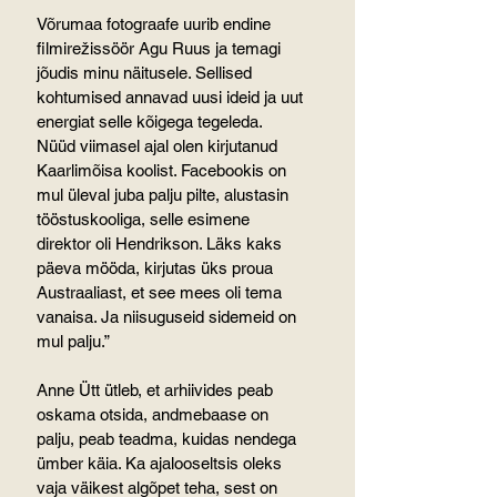
Võrumaa fotograafe uurib endine 
filmirežissöör Agu Ruus ja temagi 
jõudis minu näitusele. Sellised 
kohtumised annavad uusi ideid ja uut 
energiat selle kõigega tegeleda.
Nüüd viimasel ajal olen kirjutanud 
Kaarlimõisa koolist. Facebookis on 
mul üleval juba palju pilte, alustasin 
tööstuskooliga, selle esimene 
direktor oli Hendrikson. Läks kaks 
päeva mööda, kirjutas üks proua 
Austraaliast, et see mees oli tema 
vanaisa. Ja niisuguseid sidemeid on 
mul palju.”
Anne Ütt ütleb, et arhiivides peab 
oskama otsida, andmebaase on 
palju, peab teadma, kuidas nendega 
ümber käia. Ka ajalooseltsis oleks 
vaja väikest algõpet teha, sest on 