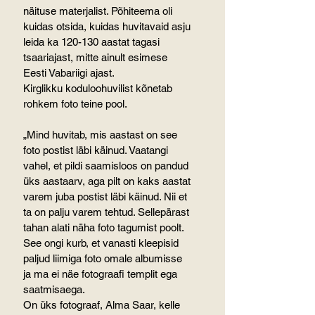
näituse materjalist. Põhiteema oli 
kuidas otsida, kuidas huvitavaid asju 
leida ka 120-130 aastat tagasi 
tsaariajast, mitte ainult esimese 
Eesti Vabariigi ajast.
Kirglikku koduloohuvilist kõnetab 
rohkem foto teine pool.
„Mind huvitab, mis aastast on see 
foto postist läbi käinud. Vaatangi 
vahel, et pildi saamisloos on pandud 
üks aastaarv, aga pilt on kaks aastat 
varem juba postist läbi käinud. Nii et 
ta on palju varem tehtud. Sellepärast 
tahan alati näha foto tagumist poolt. 
See ongi kurb, et vanasti kleepisid 
paljud liimiga foto omale albumisse 
ja ma ei näe fotograafi templit ega 
saatmisaega.
On üks fotograaf, Alma Saar, kelle 