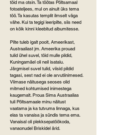
töid ma otsin. Ta töötas Põltsamaal 
fotoateljees, mul on ainult üks tema 
töö. Ta kasutas templit ilmselt väga 
vähe. Kui ta tegigi leeripilte, siis need 
on kõik kinni kleebitud albumitesse.
Pilte tuleb igalt poolt, Ameerikast, 
Austraaliast jm. Ameerika prouad 
tulid ühel suvel, tõid mulle pildid, 
Kuningamäel oli neil isatalu. 
Järgmisel suvel tulid, viisid pildid 
tagasi, sest nad ei ole arvutiinimesed.
Viimase näitusega seoses olid 
mitmed kohtumised inimestega 
kaugemalt. Proua Sima Austraalias 
tuli Põltsamaale minu näitust 
vaatama ja ka tutvuma linnaga, kus 
elas ta vanaisa ja sündis tema ema. 
Vanaisal oli plekksepatöökoda, 
vanaonudel Briskidel ärid.