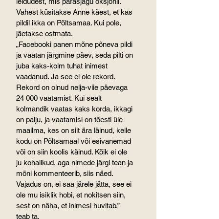
leidudest, mis parasjagu oksjonil. 
Vahest küsitakse Anne käest, et kas 
pildil ikka on Põltsamaa. Kui pole, 
jäetakse ostmata.
„Facebooki panen mõne põneva pildi 
ja vaatan järgmine päev, seda pilti on 
juba kaks-kolm tuhat inimest 
vaadanud. Ja see ei ole rekord. 
Rekord on olnud nelja-viie päevaga 
24 000 vaatamist. Kui sealt 
kolmandik vaatas kaks korda, ikkagi 
on palju, ja vaatamisi on tõesti üle 
maailma, kes on siit ära läinud, kelle 
kodu on Põltsamaal või esivanemad 
või on siin koolis käinud. Kõik ei ole 
ju kohalikud, aga nimede järgi tean ja 
mõni kommenteerib, siis näed.
Vajadus on, ei saa järele jätta, see ei 
ole mu isiklik hobi, et nokitsen siin, 
sest on näha, et inimesi huvitab,” 
teab ta.