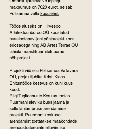
Omanikujärelevalve lepingu 
maksumus on 7020 eurot, seisab 
Põltsamaa valla 
kodulehel
.
Tööde aluseks on Hirvesoo 
Arhitektuuribüroo OÜ koostatud 
bussiootepaviljoni põhiprojekt koos 
eriosadega ning AB Artes Terrae OÜ 
lähiala maastikuarhitektuurne 
põhiprojekt.
Projekti viib ellu Põltsamaa Vallavara 
OÜ, projektijuhiks Kristi Klaos. 
Ehitustööde kestvus on kuni kuus 
kuud.
Riigi Tugiteenuste Keskus toetas 
Puurmani aleviku bussijaama ja 
selle lähiümbruse arendamise 
projekti. Puurmani keskuse 
arendamist toetatakse maakondade 
arengustrateegiate elluviimise 