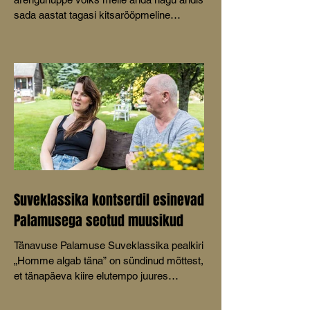
sada aastat tagasi kitsarööpmeline
raudtee,” küsis MTÜ Mustvee
Turismikoda juhatuse liige Aive Tamm
oma ettekandes Mustvee
kultuurikeskuses peetud konverentsil
Avinurme-Mustvee raudtee 100.
Suveklassika kontserdil esinevad
Palamusega seotud muusikud
Tänavuse Palamuse Suveklassika pealkiri
„Homme algab täna” on sündinud mõttest,
et tänapäeva kiire elutempo juures
keskenduvad inimesed sageli tulevikule ja
muretsevad selle pärast, unustades