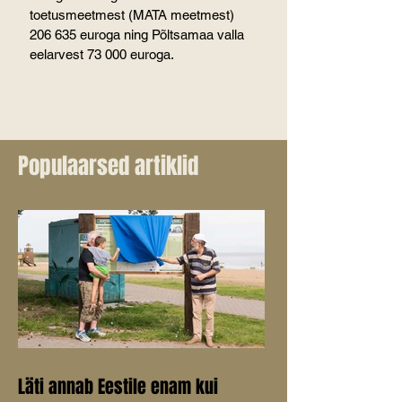
toetusmeetmest (MATA meetmest) 
206 635 euroga ning Põltsamaa valla 
eelarvest 73 000 euroga.
Populaarsed artiklid
Läti annab Eestile enam kui