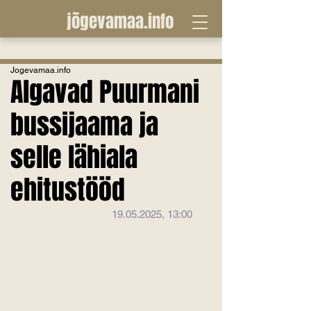
jõgevamaa.info
Jogevamaa.info
Algavad Puurmani
bussijaama ja
selle lähiala
ehitustööd
19.05.2025, 13:00