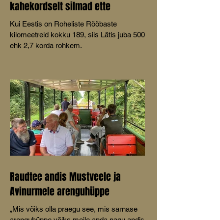
kahekordselt silmad ette
Kui Eestis on Roheliste Rööbaste
kilomeetreid kokku 189, siis Lätis juba 500
ehk 2,7 korda rohkem.
Raudtee andis Mustveele ja
Avinurmele arenguhüppe
„Mis võiks olla praegu see, mis sarnase
arenguhüppe võiks meile anda nagu andis