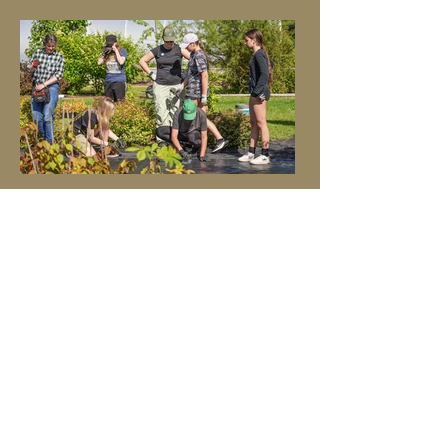
nautida käesolevat hetke.
Palju uusi sõpru, põnevad
loengud, huvitav töö
„Mulle meeldis väga meie meeskond, see
oli kõige toredam, sain palju sõpru ja töö
oli põnev.”