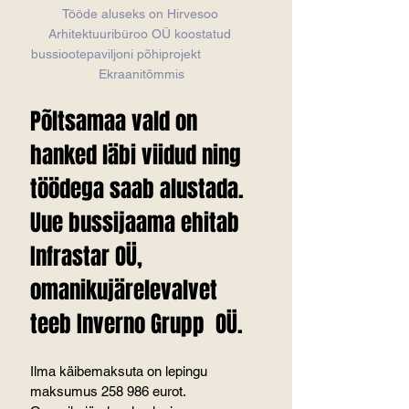
Tööde aluseks on Hirvesoo 
Arhitektuuribüroo OÜ koostatud 
bussiootepaviljoni põhiprojekt
Ekraanitõmmis
Põltsamaa vald on 
hanked läbi viidud ning 
töödega saab alustada. 
Uue bussijaama ehitab 
Infrastar OÜ, 
omanikujärelevalvet 
teeb Inverno Grupp  OÜ.
Ilma käibemaksuta on lepingu 
maksumus 258 986 eurot. 