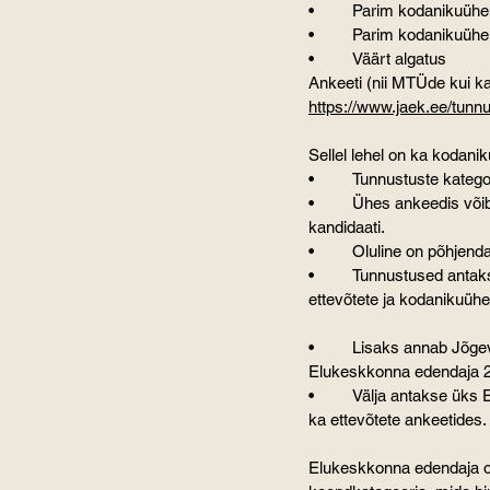
•	Parim kodanikuüh
•	Parim kodanikuüh
•	Väärt algatus 
Ankeeti (nii MTÜde kui ka
https://www.jaek.ee/tun
Sellel lehel on ka kodan
•	Tunnustuste kateg
•	Ühes ankeedis võib esitada ka mitu kandidaati erinevatesse kategooriatesse või ühte kategooriasse mitu 
kandidaati.
•	Oluline on põhjen
•	Tunnustused antakse üle 27. novembril Kuremaa lossis peetaval pidulikul Jõgevamaa 2025. aasta parimate 
ettevõtete ja kodanikuüh
•	Lisaks annab Jõgevamaa Arendus- ja Ettevõtluskeskusel sel aastal välja esmakordselt tunnustuse 
Elukeskkonna edendaja 20
•	Välja antakse üks Elukeskkonna edendaja auhind, aga kandidaate saab esitada nii kodanikuühenduste kui 
ka ettevõtete ankeetides.
Elukeskkonna edendaja o