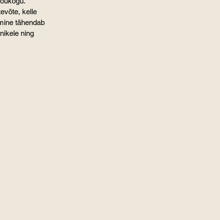
nõukogu.
evõte, kelle 
mine tähendab 
nikele ning 