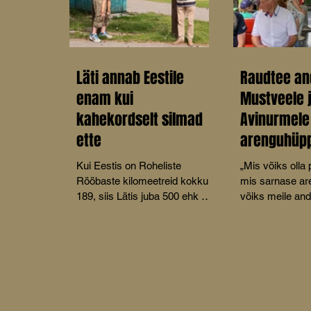
Läti annab Eestile
Raudtee an
enam kui
Mustveele 
kahekordselt silmad
Avinurmele
ette
arenguhüp
Kui Eestis on Roheliste
„Mis võiks olla
Rööbaste kilomeetreid kokku
mis sarnase a
189, siis Lätis juba 500 ehk 2,7
võiks meile an
korda rohkem.
sada aastat tag
kitsarööpmeline
küsis MTÜ Mus
Turismikoda juh
Tamm oma ett
Mustvee kultuu
peetud konvere