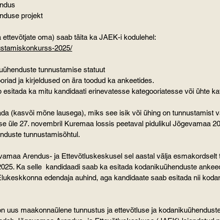
endus 
enduse projekt
 ettevõtjate oma) saab täita ka JAEK-i kodulehel:
nustamiskonkurss-2025/
ikuühenduste tunnustamise statuut
ooriad ja kirjeldused on ära toodud ka ankeetides.
dada (kasvõi mõne lausega), miks see isik või ühing on tunnustamist v
enduste tunnustamisõhtul.
25. Ka selle  kandidaadi saab ka esitada kodanikuühenduste ankee
n uus maakonnaülene tunnustus ja ettevõtluse ja kodanikuühenduste