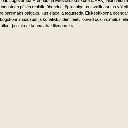
indab Jõgevamaa Arendus- ja Ettevõtluskeskuse (JAEK) laiendatud 
nustuse pälvib eraisik, ühendus, õpilasalgatus, avalik asutus või ett
nna paremaks paigaks, kus elada ja tegutseda. Elukeskkonna edenda
kogukonna sidusust ja kohalikku identiteeti, loovad uusi võimalusi ela
õtlus- ja elukeskkonna atraktiivsemaks.