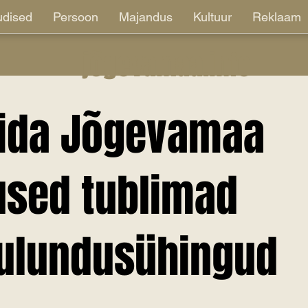
dised
Persoon
Majandus
Kultuur
Reklaam
jõgevamaa.info
eida Jõgevamaa
used tublimad
tulundusühingud