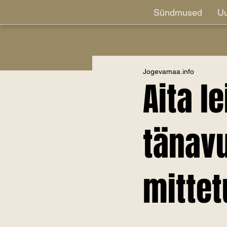
Sündmused
Uu
Jogevamaa.info
Aita l
tänav
mitte