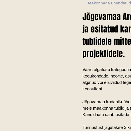
teekonnaga ühendatud külaselt
Jõgevamaa Are
ja esitatud ka
tublidele mitt
projektidele.
Väärt algatuse kategoori
kogukondade, noorte, asu
algatud või elluviidud te
konsultant.
Jõgevamaa kodanikuühendu
meie maakonna tublid ja t
Kandidaate saab esitada k
Tunnustust jagatakse 3 k