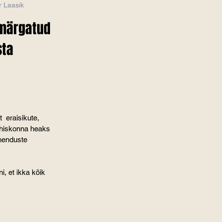
 Laasik               
 märgatud 
ta 
 
 eraisikute, 
ühiskonna heaks 
ühenduste 
, et ikka kõik 