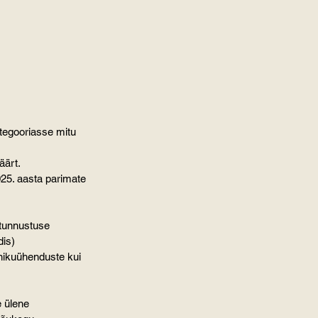
äärt.
dis)
 ülene 