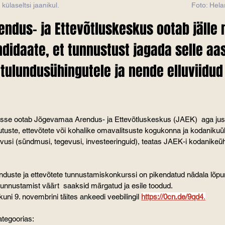
si jaanikul.                                                                  Foto: Helar
ndus- ja Ettevõtluskeskus ootab jälle
ndidaate, et tunnustust jagada selle aas
etulundusühingutele ja nende elluviidud
asse ootab Jõgevamaa Arendus- ja Ettevõtluskeskus (JAEK)  aga just 
tuste, ettevõtete või kohalike omavalitsuste kogukonna ja kodaniku
gevusi (sündmusi, tegevusi, investeeringuid), teatas JAEK-i kodanike
ste ja ettevõtete tunnustamiskonkurssi on pikendatud nädala lõpuni
unnustamist väärt  saaksid märgatud ja esile toodud.
uni 9. novembrini täites ankeedi veebilingil 
https://0cn.de/9qd4
.
ategoorias: