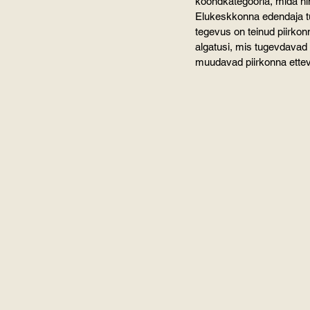
koondkategooria, mida h
Elukeskkonna edendaja tun
tegevus on teinud piirko
algatusi, mis tugevdavad 
muudavad piirkonna ettev