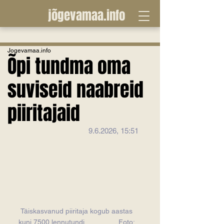
jõgevamaa.info
Jogevamaa.info
Õpi tundma oma
suviseid naabreid
piiritajaid
9.6.2026, 15:51
Täiskasvanud piiritaja kogub aastas 
kuni 7500 lennutundi                 Foto: 