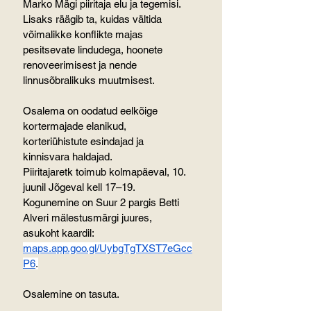
Marko Mägi piiritaja elu ja tegemisi. 
Lisaks räägib ta, kuidas vältida 
võimalikke konflikte majas 
pesitsevate lindudega, hoonete 
renoveerimisest ja nende 
linnusõbralikuks muutmisest.
Osalema on oodatud eelkõige 
kortermajade elanikud, 
korteriühistute esindajad ja 
kinnisvara haldajad.
Piiritajaretk toimub kolmapäeval, 10. 
juunil Jõgeval kell 17–19. 
Kogunemine on Suur 2 pargis Betti 
Alveri mälestusmärgi juures, 
asukoht kaardil: 
maps.app.goo.gl/UybgTgTXST7eGcc
P6
.
Osalemine on tasuta.