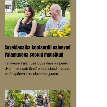
kultuurikeskuses peetud konverentsil
Avinurme-Mustvee raudtee 100.
Suveklassika kontserdil esinevad
Palamusega seotud muusikud
Tänavuse Palamuse Suveklassika pealkiri
„Homme algab täna” on sündinud mõttest,
et tänapäeva kiire elutempo juures
keskenduvad inimesed sageli tulevikule ja
muretsevad selle pärast, unustades
nautida käesolevat hetke.