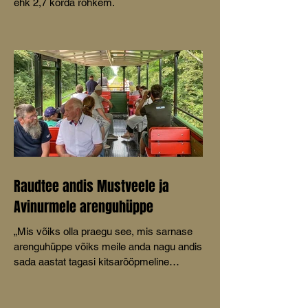
ehk 2,7 korda rohkem.
Raudtee andis Mustveele ja
Avinurmele arenguhüppe
„Mis võiks olla praegu see, mis sarnase
arenguhüppe võiks meile anda nagu andis
sada aastat tagasi kitsarööpmeline
raudtee,” küsis MTÜ Mustvee
Turismikoda juhatuse liige Aive Tamm
oma ettekandes Mustvee