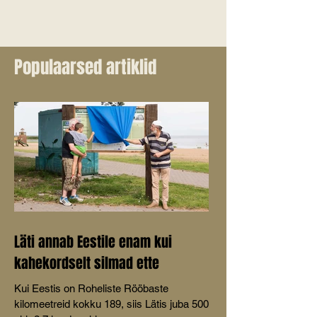
Populaarsed artiklid
Läti annab Eestile enam kui
kahekordselt silmad ette
Kui Eestis on Roheliste Rööbaste
kilomeetreid kokku 189, siis Lätis juba 500