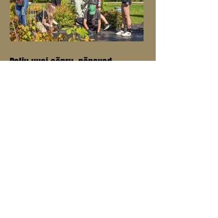
Palju uusi sõpru, põnevad
loengud, huvitav töö
„Mulle meeldis väga meie meeskond, see
oli kõige toredam, sain palju sõpru ja töö
oli põnev.”