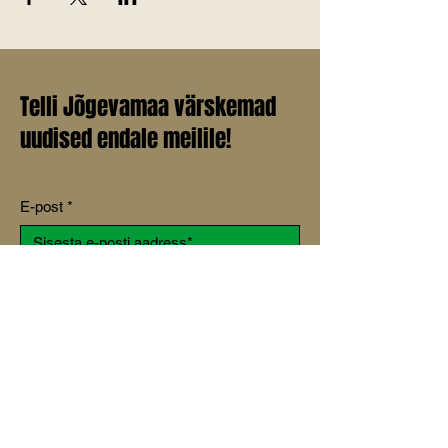
Telli Jõgevamaa värskemad
uudised endale meilile!
E-post
*
Liitu uudiskirjaga
Jah, soovin liituda uudiskirjaga.