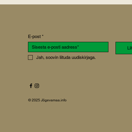
E-post
*
Li
Jah, soovin liituda uudiskirjaga.
© 2025 Jõgevamaa.info