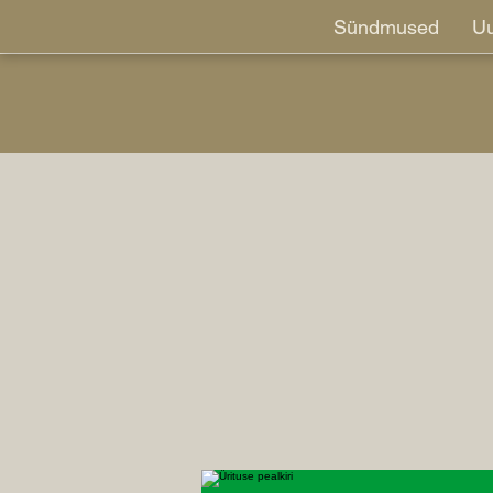
Sündmused
Uu