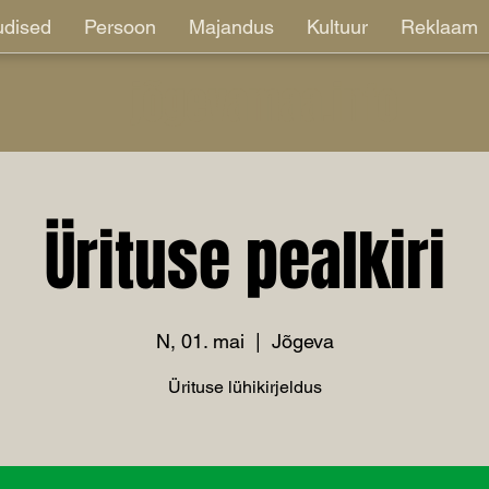
dised
Persoon
Majandus
Kultuur
Reklaam
jõgevamaa.info
Ürituse pealkiri
N, 01. mai
  |  
Jõgeva
Ürituse lühikirjeldus