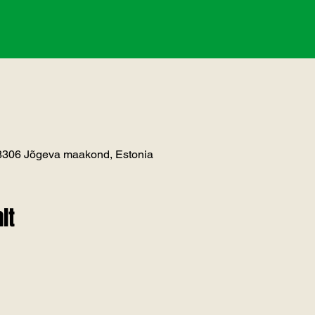
48306 Jõgeva maakond, Estonia
lt