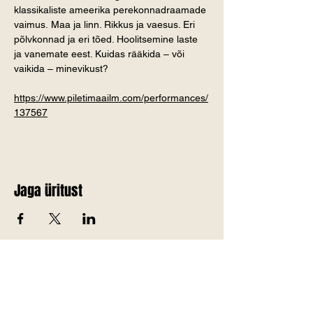
klassikaliste ameerika perekonnadraamade 
vaimus. Maa ja linn. Rikkus ja vaesus. Eri 
põlvkonnad ja eri tõed. Hoolitsemine laste 
ja vanemate eest. Kuidas rääkida – või 
vaikida – minevikust?
https://www.piletimaailm.com/performances/
137567
Jaga üritust
Telli Jõgevamaa värskemad