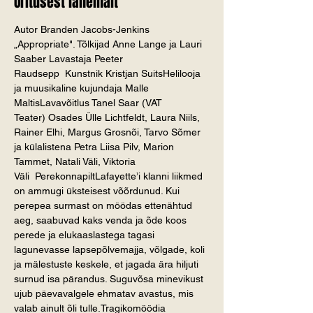
Üritusest lähemalt
Autor Branden Jacobs-Jenkins 
„Appropriate". Tõlkijad Anne Lange ja Lauri 
Saaber Lavastaja Peeter 
Raudsepp  Kunstnik Kristjan SuitsHelilooja 
ja muusikaline kujundaja Malle 
MaltisLavavõitlus Tanel Saar (VAT 
Teater) Osades Ülle Lichtfeldt, Laura Niils, 
Rainer Elhi, Margus Grosnõi, Tarvo Sõmer 
ja külalistena Petra Liisa Pilv, Marion 
Tammet, Natali Väli, Viktoria 
Väli  PerekonnapiltLafayette’i klanni liikmed 
on ammugi üksteisest võõrdunud. Kui 
perepea surmast on möödas ettenähtud 
aeg, saabuvad kaks venda ja õde koos 
perede ja elukaaslastega tagasi 
lagunevasse lapsepõlvemajja, võlgade, koli 
ja mälestuste keskele, et jagada ära hiljuti 
surnud isa pärandus. Suguvõsa minevikust 
ujub päevavalgele ehmatav avastus, mis 
valab ainult õli tulle.Tragikomöödia 