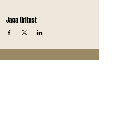
Jaga üritust
Telli Jõgevamaa värskemad
uudised endale meilile!
E-post
*
Liitu uudiskirjaga
Jah, soovin liituda uudiskirjaga.