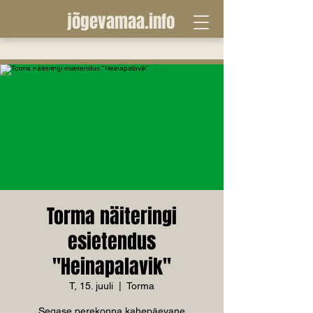
jõgevamaa.info
Torma näiteringi
esietendus
"Heinapalavik"
T, 15. juuli
  |  
Torma
Segase perekonna kahepäevane