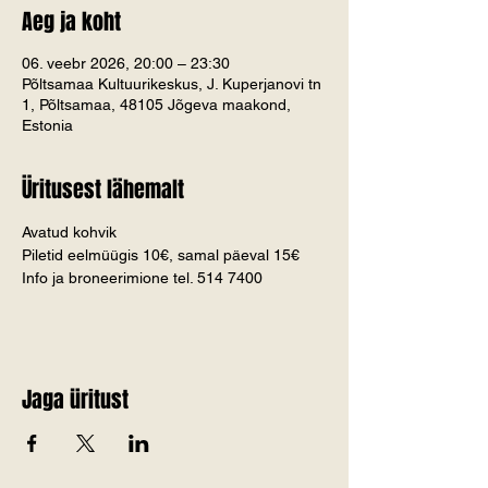
Aeg ja koht
06. veebr 2026, 20:00 – 23:30
Põltsamaa Kultuurikeskus, J. Kuperjanovi tn
1, Põltsamaa, 48105 Jõgeva maakond,
Estonia
Üritusest lähemalt
Avatud kohvik
Piletid eelmüügis 10€, samal päeval 15€
Info ja broneerimione tel. 514 7400
Jaga üritust