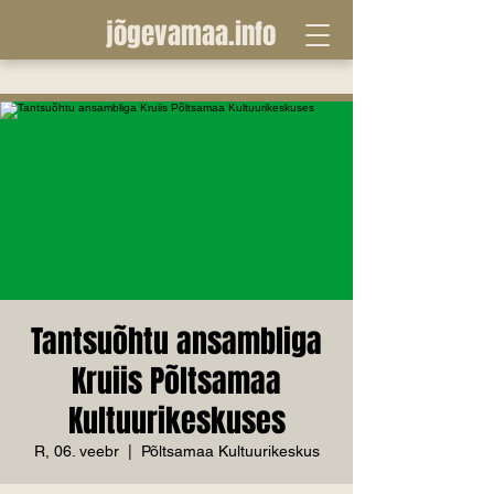
jõgevamaa.info
Tantsuõhtu ansambliga
Kruiis Põltsamaa
Kultuurikeskuses
R, 06. veebr
  |  
Põltsamaa Kultuurikeskus