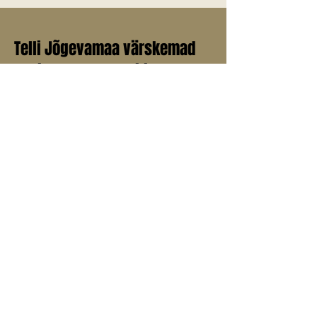
Telli Jõgevamaa värskemad
uudised endale meilile!
E-post
*
Liitu uudiskirjaga
Jah, soovin liituda uudiskirjaga.
© 2025 Jõgevamaa.info