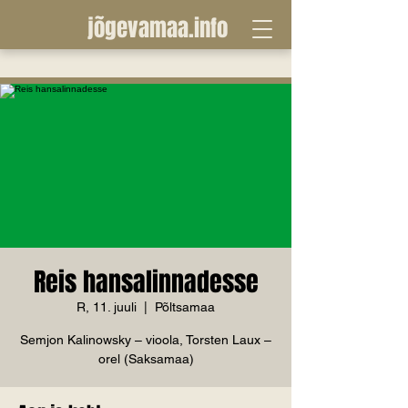
jõgevamaa.info
Reis hansalinnadesse
R, 11. juuli
  |  
Põltsamaa
Semjon Kalinowsky – vioola, Torsten Laux –
orel (Saksamaa)