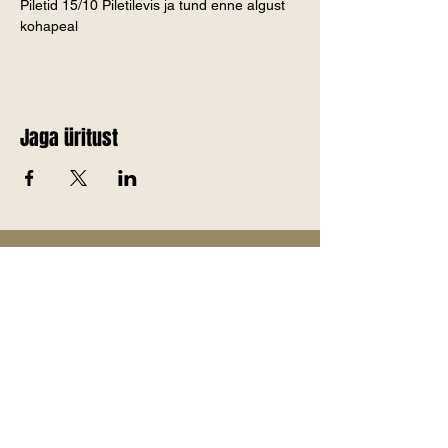
Piletid 15/10 Piletilevis ja tund enne algust 
kohapeal
Jaga üritust
Telli Jõgevamaa värskemad
uudised endale meilile!
E-post
*