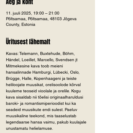
Aeg ja koht
11. juuli 2025, 19:00 – 21:00
Põltsamaa, Põltsamaa, 48103 Jõgeva
County, Estonia
Üritusest lähemalt
Kavas: Telemann, Buxtehude, Böhm, 
Händel, Loeillet, Marcello, Svendsen jt
Mitmekesine kava toob meieni 
hansalinnade Hamburgi, Lübecki, Oslo, 
Brügge, Halle, Kopenhaageni ja teiste 
heliloojate muusikat, orelisoolode kõrval 
kuuleme teoseid vioolale ja orelile. Kogu 
kava sisaldab nii tõelisi originaalharuldusi 
baroki- ja romantismiperioodist kui ka 
seadeid muusikute endi sulest. Paeluv 
muusikaline teekond, mis taaselustab 
legendaarse hansa vaimu, pakub kuulajale 
unustamatu helielamuse.