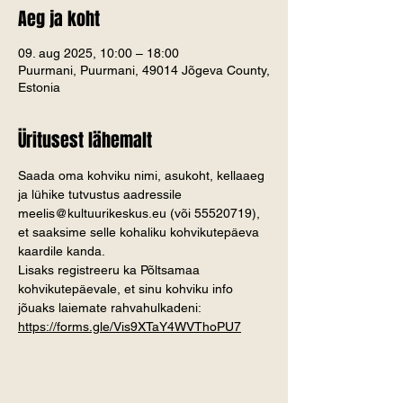
Aeg ja koht
09. aug 2025, 10:00 – 18:00
Puurmani, Puurmani, 49014 Jõgeva County,
Estonia
Üritusest lähemalt
Saada oma kohviku nimi, asukoht, kellaaeg 
ja lühike tutvustus aadressile 
meelis@kultuurikeskus.eu (või 55520719), 
et saaksime selle kohaliku kohvikutepäeva 
kaardile kanda.
Lisaks registreeru ka Põltsamaa 
kohvikutepäevale, et sinu kohviku info 
jõuaks laiemate rahvahulkadeni: 
https://forms.gle/Vis9XTaY4WVThoPU7