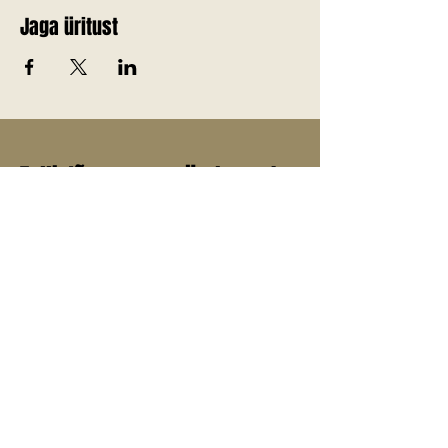
Jaga üritust
Telli Jõgevamaa värskemad
uudised endale meilile!
E-post
*
Liitu uudiskirjaga
Jah, soovin liituda uudiskirjaga.