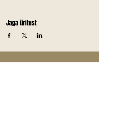
Jaga üritust
Telli Jõgevamaa värskemad
uudised endale meilile!
E-post
*
Liitu uudiskirjaga
Jah, soovin liituda uudiskirjaga.