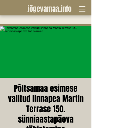
jõgevamaa.info
Põltsamaa esimese
valitud linnapea Martin
Terrase 150.
sünniaastapäeva