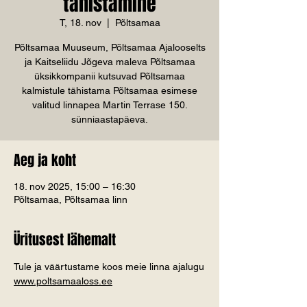
tähistamine
T, 18. nov
  |  
Põltsamaa
Põltsamaa Muuseum, Põltsamaa Ajalooselts
ja Kaitseliidu Jõgeva maleva Põltsamaa
üksikkompanii kutsuvad Põltsamaa
kalmistule tähistama Põltsamaa esimese
valitud linnapea Martin Terrase 150.
sünniaastapäeva.
Aeg ja koht
18. nov 2025, 15:00 – 16:30
Põltsamaa, Põltsamaa linn
Üritusest lähemalt
Tule ja väärtustame koos meie linna ajalugu
www.poltsamaaloss.ee