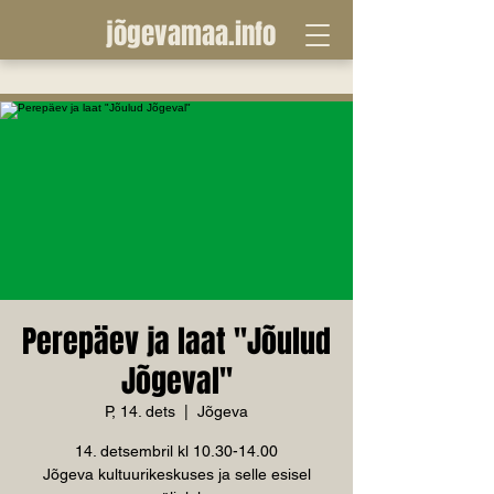
jõgevamaa.info
Perepäev ja laat "Jõulud
Jõgeval"
P, 14. dets
  |  
Jõgeva
14. detsembril kl 10.30-14.00
Jõgeva kultuurikeskuses ja selle esisel