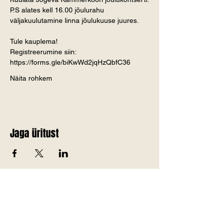
P.S alates kell 16.00 jõulurahu 
väljakuulutamine linna jõulukuuse juures.
Tule kauplema!
Registreerumine siin: 
https://forms.gle/biKwWd2jqHzQbfC36
Näita rohkem
Jaga üritust
Telli Jõgevamaa värskemad