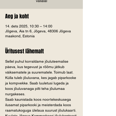
välialal
Aeg ja koht
14. dets 2025, 10:30 – 14:00
Jõgeva, Aia tn 6, Jõgeva, 48306 Jõgeva
maakond, Estonia
Üritusest lähemalt
Sellel puhul korraldame jõuluteemalise 
päeva, kus tegevust ja rõõmu jätkub 
väiksematele ja suurematele. Toimub laat.
Külla tuleb jõuluvana, kes jagab piparkooke 
ja kompvekke. Saab luuletusi lugeda ja 
koos jõuluvanaga pilti teha jõulumaa 
nurgakeses.
Saab kaunistada koos noortekeskusega 
ilusamat piparkooki ja meisterdada koos 
raamatukoguga ülelaua suurust jõulukaarti. 
Kuulata Jõgeva Kammerkoori jõulukontserti.