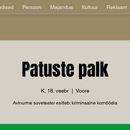
dised
Persoon
Majandus
Kultuur
Reklaam
jõgevamaa.info
Patuste palk
K, 18. veebr
  |  
Voore
Avinurme suveteater esitleb: kriminaalne komöödia