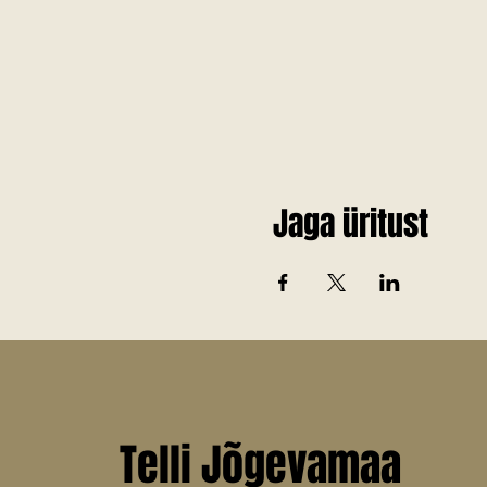
Jaga üritust
Telli Jõgevamaa