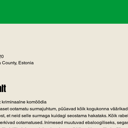
20
 County, Estonia
lt
b: kriminaalne komöödia
aset ootamatu surmajuhtum, püüavad kõik kogukonna väärikad 
est, et neid selle surmaga kuidagi seostama hakataks. Kõik rabel
kerkivad ootamatused. Inimesed muutuvad ebaloogiliseks, segas