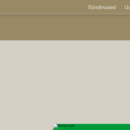
Sündmused
Uu