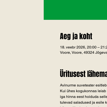
Aeg ja koht
18. veebr 2026, 20:00 – 21:
Voore, Voore, 49324 Jõgeva
Üritusest lähema
Avinurme suveteater esitle
Kui ühes kogukonnas leiab 
iga hinna eest hoiduda sell
tulevad saladused ja esile 