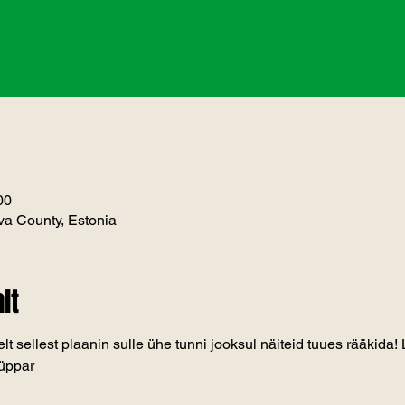
00
a County, Estonia
lt
lt sellest plaanin sulle ühe tunni jooksul näiteid tuues rääkida! 
Küppar