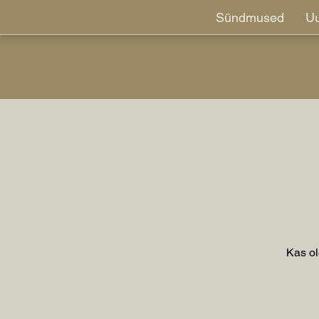
Sündmused
Uu
Kas ole