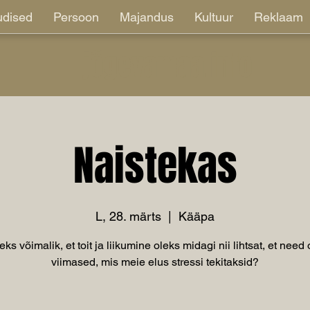
dised
Persoon
Majandus
Kultuur
Reklaam
jõgevamaa.info
Naistekas
L, 28. märts
  |  
Kääpa
ks võimalik, et toit ja liikumine oleks midagi nii lihtsat, et need
viimased, mis meie elus stressi tekitaksid?