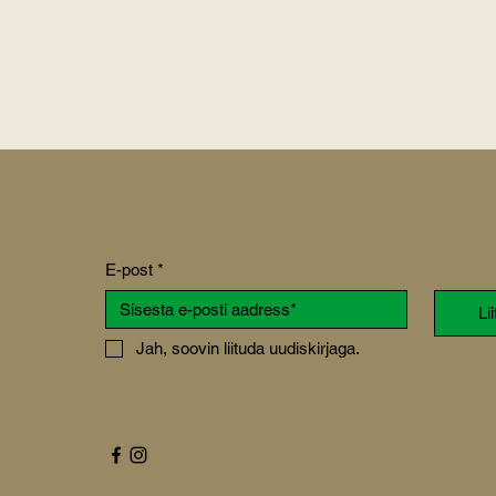
E-post
*
Li
Jah, soovin liituda uudiskirjaga.