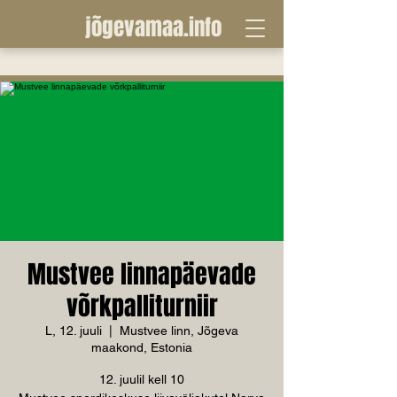
jõgevamaa.info
Mustvee linnapäevade
võrkpalliturniir
L, 12. juuli
  |  
Mustvee linn, Jõgeva
maakond, Estonia
12. juulil kell 10