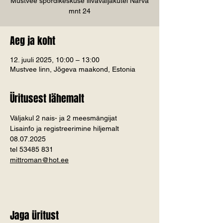
Mustvee spordikeskuse liivaväljakutel Narva
mnt 24
Aeg ja koht
12. juuli 2025, 10:00 – 13:00
Mustvee linn, Jõgeva maakond, Estonia
Üritusest lähemalt
Väljakul 2 nais- ja 2 meesmängijat
Lisainfo ja registreerimine hiljemalt 
08.07.2025
tel 53485 831
mittroman@hot.ee
Jaga üritust