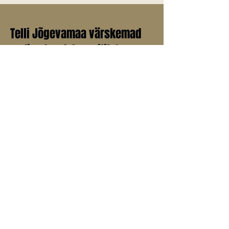
Telli Jõgevamaa värskemad
uudised endale meilile!
E-post
*
Liitu uudiskirjaga
Jah, soovin liituda uudiskirjaga.
© 2025 Jõgevamaa.info