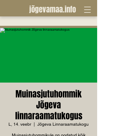
jõgevamaa.info
Muinasjutuhommik
Jõgeva
linnaraamatukogus
L, 14. veebr
  |  
Jõgeva Linnaraamatukogu
Muinasjutuhommikule on oodatud kõik