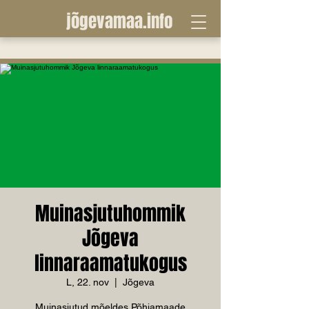
jõgevamaa.info
Muinasjutuhommik
Jõgeva
linnaraamatukogus
L, 22. nov
  |  
Jõgeva
Muinasjutud mõeldes Põhjamaade