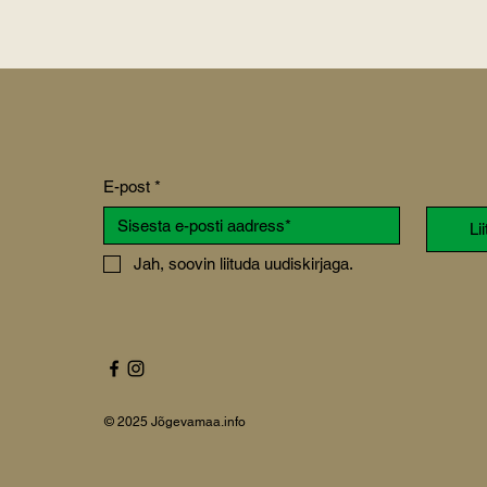
E-post
*
Li
Jah, soovin liituda uudiskirjaga.
© 2025 Jõgevamaa.info