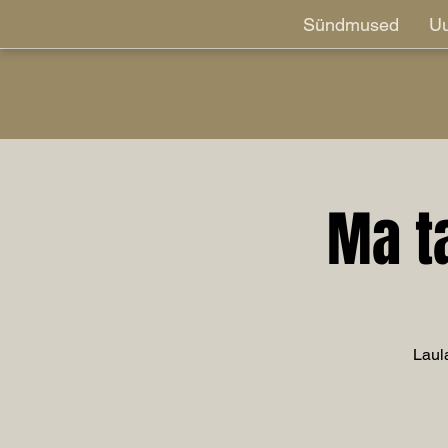
Sündmused
Uu
Ma t
Laul