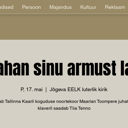
dised
Persoon
Majandus
Kultuur
Reklaam
jõgevamaa.info
ahan sinu armust l
P, 17. mai
  |  
Jõgeva EELK luterlik kirik
ab Tallinna Kaarli koguduse noortekoor Maarian Toompere juhat
klaveril saadab Tiia Tenno