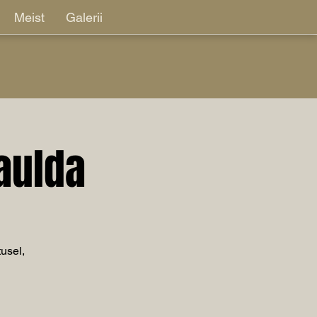
Meist
Galerii
aulda
usel,