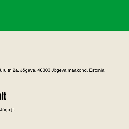
 Turu tn 2a, Jõgeva, 48303 Jõgeva maakond, Estonia
lt
ürjo jt.