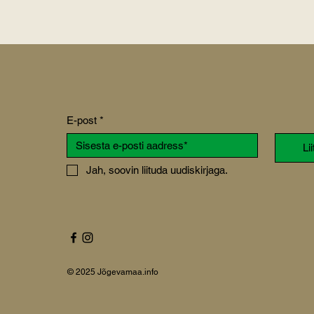
E-post
*
Li
Jah, soovin liituda uudiskirjaga.
© 2025 Jõgevamaa.info