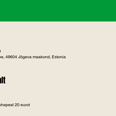
0
vee, 49604 Jõgeva maakond, Estonia
lt
kohapeal 20 eurot