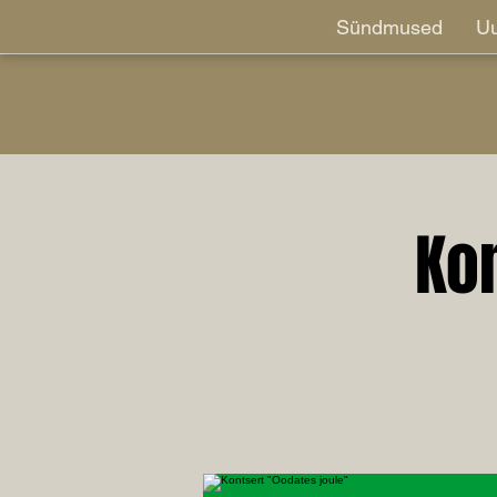
Sündmused
Uu
Ko