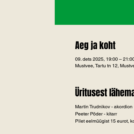
Aeg ja koht
09. dets 2025, 19:00 – 21:0
Mustvee, Tartu tn 12, Must
Üritusest lähema
Martin Trudnikov - akordion
Peeter Põder - kitarr
Pilet eelmüügist 15 eurot, 