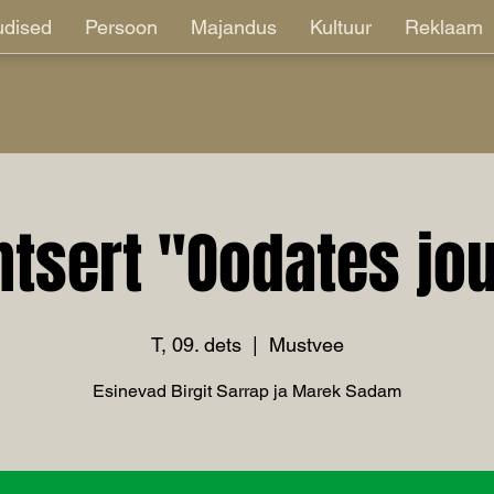
dised
Persoon
Majandus
Kultuur
Reklaam
jõgevamaa.info
ntsert "Oodates jou
T, 09. dets
  |  
Mustvee
Esinevad Birgit Sarrap ja Marek Sadam