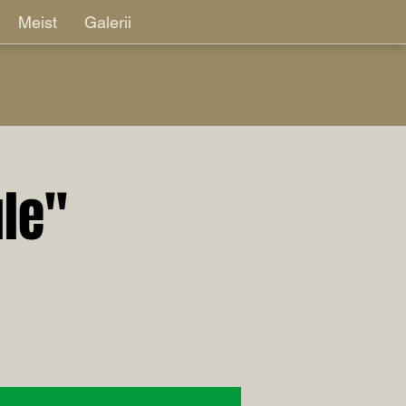
Meist
Galerii
le"