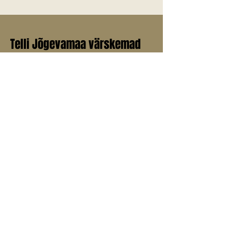
Telli Jõgevamaa värskemad
uudised endale meilile!
E-post
*
Liitu uudiskirjaga
Jah, soovin liituda uudiskirjaga.
© 2025 Jõgevamaa.info