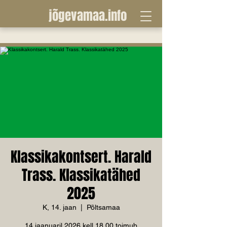
jõgevamaa.info
Klassikakontsert. Harald
Trass. Klassikatähed
2025
K, 14. jaan
  |  
Põltsamaa
14.jaanuaril 2026 kell 18.00 toimub