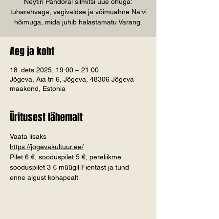
Neytiri Pandoral silmitsi uue ohuga:
tuharahvaga, vägivaldse ja võimuahne Na'vi
hõimuga, mida juhib halastamatu Varang.
Aeg ja koht
18. dets 2025, 19:00 – 21:00
Jõgeva, Aia tn 6, Jõgeva, 48306 Jõgeva
maakond, Estonia
Üritusest lähemalt
Vaata lisaks
https://jogevakultuur.ee/
Pilet 6 €, sooduspilet 5 €, pereliikme 
sooduspilet 3 € müügil Fientast ja tund 
enne algust kohapealt