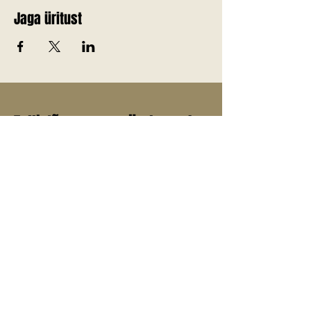
Jaga üritust
Telli Jõgevamaa värskemad
uudised endale meilile!
E-post
*
Liitu uudiskirjaga
Jah, soovin liituda uudiskirjaga.