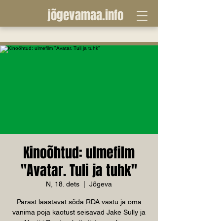
jõgevamaa.info
Kinoõhtud: ulmefilm
"Avatar. Tuli ja tuhk"
N, 18. dets
  |  
Jõgeva
Pärast laastavat sõda RDA vastu ja oma
vanima poja kaotust seisavad Jake Sully ja