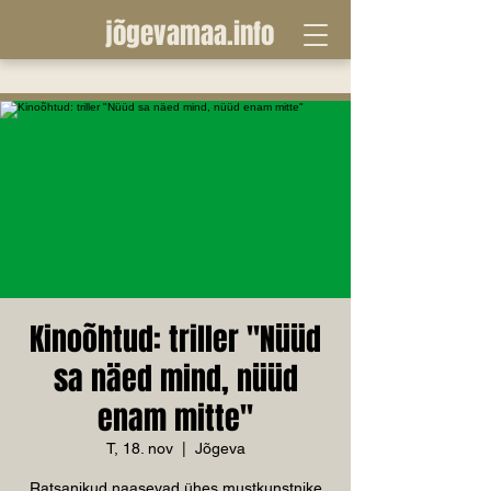
jõgevamaa.info
Kinoõhtud: triller "Nüüd
sa näed mind, nüüd
enam mitte"
T, 18. nov
  |  
Jõgeva
Ratsanikud naasevad ühes mustkunstnike