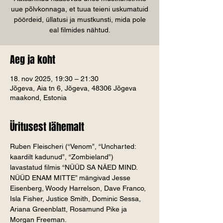
uue põlvkonnaga, et tuua teieni uskumatuid
pöördeid, üllatusi ja mustkunsti, mida pole
eal filmides nähtud.
Aeg ja koht
18. nov 2025, 19:30 – 21:30
Jõgeva, Aia tn 6, Jõgeva, 48306 Jõgeva
maakond, Estonia
Üritusest lähemalt
Ruben Fleischeri (“Venom”, “Uncharted: 
kaardilt kadunud”, “Zombieland”) 
lavastatud filmis “NÜÜD SA NÄED MIND. 
NÜÜD ENAM MITTE” mängivad Jesse 
Eisenberg, Woody Harrelson, Dave Franco, 
Isla Fisher, Justice Smith, Dominic Sessa, 
Ariana Greenblatt, Rosamund Pike ja 
Morgan Freeman.