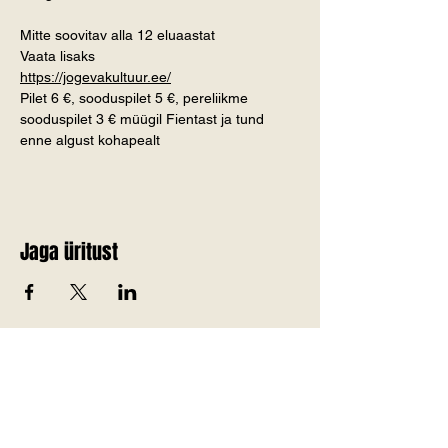
Mitte soovitav alla 12 eluaastat
Vaata lisaks
https://jogevakultuur.ee/
Pilet 6 €, sooduspilet 5 €, pereliikme 
sooduspilet 3 € müügil Fientast ja tund 
enne algust kohapealt
Jaga üritust
Telli Jõgevamaa värskemad
uudised endale meilile!