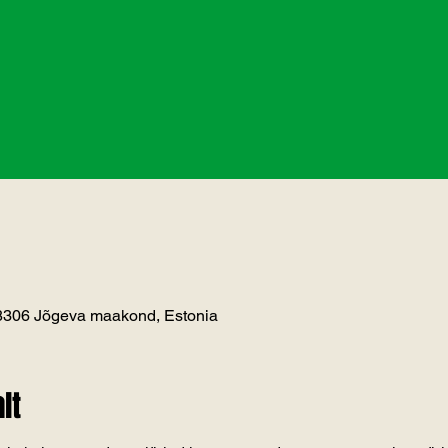
48306 Jõgeva maakond, Estonia
lt