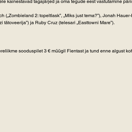
ele kainestavad tagajärjed ja oma tegude eest vastutamine pär
 („Zombieland 2: topeltlask”, „Miks just tema?”), Jonah Hauer-
zi tätoveerija”) ja Ruby Cruz (telesari „Easttowni Mare”).
pereliikme sooduspilet 3 € müügil Fientast ja tund enne algust ko