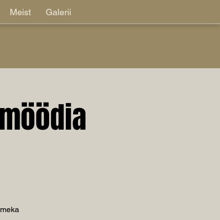
Meist
Galerii
omöödia
olmeka