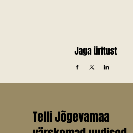
Jaga üritust
Telli Jõgevamaa