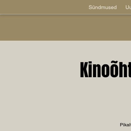
Sündmused
Uu
Kinoõh
Pikal