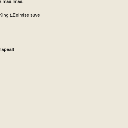
is maailmas.
King („Eelmise suve 
hapealt