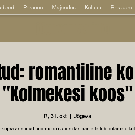
dised
Persoon
Majandus
Kultuur
Reklaam
jõgevamaa.info
tud: romantiline k
"Kolmekesi koos"
R, 31. okt
  |  
Jõgeva
t sõpra armunud noormehe suurim fantaasia täitub ootamatu k