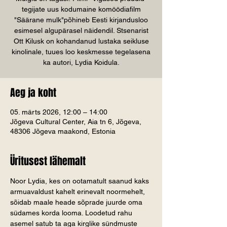
tegijate uus kodumaine komöödiafilm
"Säärane mulk"põhineb Eesti kirjandusloo
esimesel algupärasel näidendil. Stsenarist
Ott Kilusk on kohandanud lustaka seikluse
kinolinale, tuues loo keskmesse tegelasena
ka autori, Lydia Koidula.
Aeg ja koht
05. märts 2026, 12:00 – 14:00
Jõgeva Cultural Center, Aia tn 6, Jõgeva,
48306 Jõgeva maakond, Estonia
Üritusest lähemalt
Noor Lydia, kes on ootamatult saanud kaks 
armuavaldust kahelt erinevalt noormehelt, 
sõidab maale heade sõprade juurde oma 
südames korda looma. Loodetud rahu 
asemel satub ta aga kirglike sündmuste 