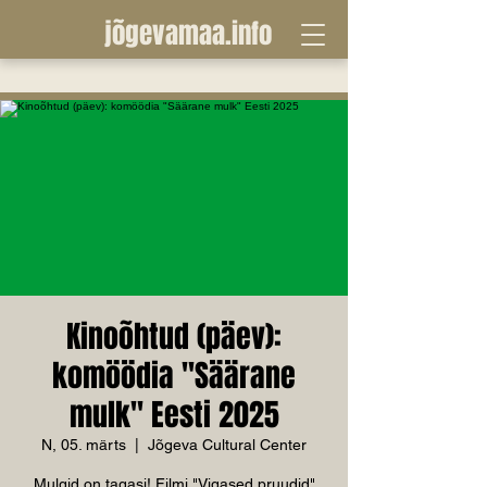
jõgevamaa.info
Kinoõhtud (päev):
komöödia "Säärane
mulk" Eesti 2025
N, 05. märts
  |  
Jõgeva Cultural Center
Mulgid on tagasi! Filmi "Vigased pruudid"