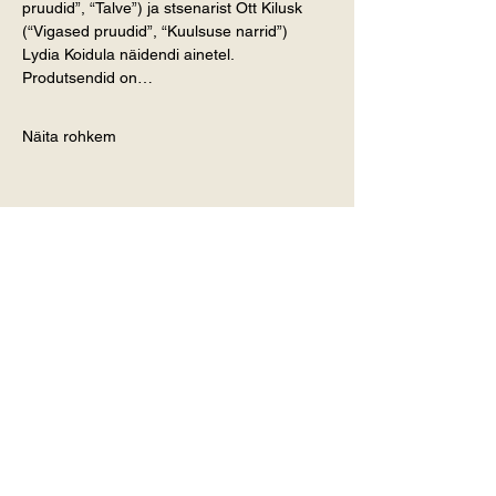
pruudid”, “Talve”) ja stsenarist Ott Kilusk 
(“Vigased pruudid”, “Kuulsuse narrid”) 
Lydia Koidula näidendi ainetel. 
Produtsendid on…
Näita rohkem
Jaga üritust
Telli Jõgevamaa värskemad
uudised endale meilile!