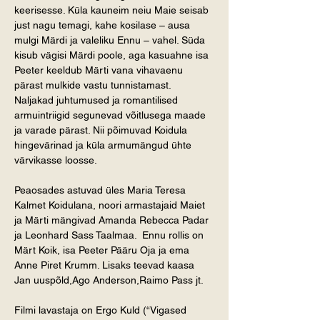
keerisesse. Küla kauneim neiu Maie seisab 
just nagu temagi, kahe kosilase – ausa 
mulgi Märdi ja valeliku Ennu – vahel. Süda 
kisub vägisi Märdi poole, aga kasuahne isa 
Peeter keeldub Märti vana vihavaenu 
pärast mulkide vastu tunnistamast. 
Naljakad juhtumused ja romantilised 
armuintriigid segunevad võitlusega maade 
ja varade pärast. Nii põimuvad Koidula 
hingevärinad ja küla armumängud ühte 
värvikasse loosse.
Peaosades astuvad üles Maria Teresa 
Kalmet Koidulana, noori armastajaid Maiet 
ja Märti mängivad Amanda Rebecca Padar 
ja Leonhard Sass Taalmaa.  Ennu rollis on 
Märt Koik, isa Peeter Pääru Oja ja ema 
Anne Piret Krumm. Lisaks teevad kaasa 
Jan uuspõld,Ago Anderson,Raimo Pass jt.
Filmi lavastaja on Ergo Kuld (“Vigased 