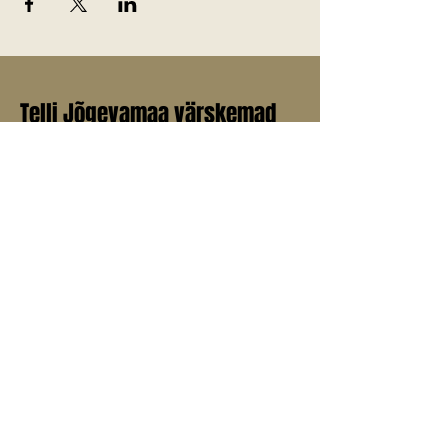
Telli Jõgevamaa värskemad
uudised endale meilile!
E-post
*
Liitu uudiskirjaga
Jah, soovin liituda uudiskirjaga.