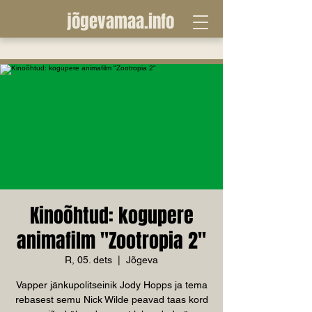
jõgevamaa.info
Kinoõhtud: kogupere
animafilm "Zootropia 2"
R, 05. dets
  |  
Jõgeva
Vapper jänkupolitseinik Jody Hopps ja tema
rebasest semu Nick Wilde peavad taas kord