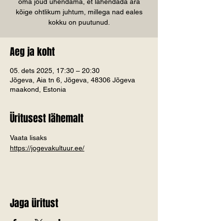
oma jõud ühendama, et lahendada ära
kõige ohtlikum juhtum, millega nad eales
kokku on puutunud.
Aeg ja koht
05. dets 2025, 17:30 – 20:30
Jõgeva, Aia tn 6, Jõgeva, 48306 Jõgeva
maakond, Estonia
Üritusest lähemalt
Vaata lisaks
https://jogevakultuur.ee/
Jaga üritust