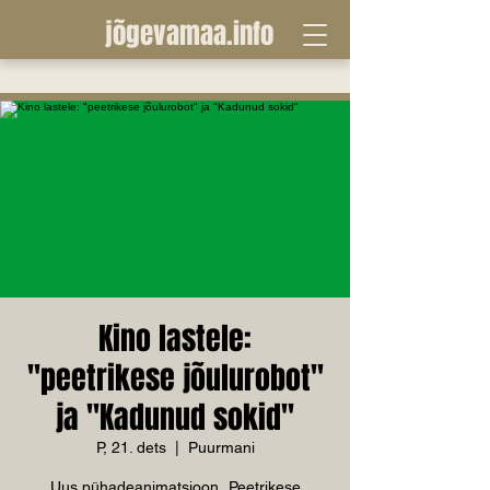
jõgevamaa.info
Kino lastele:
"peetrikese jõulurobot"
ja "Kadunud sokid"
P, 21. dets
  |  
Puurmani
Uus pühadeanimatsioon „Peetrikese