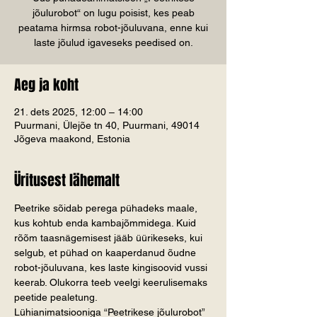
jõulurobot“ on lugu poisist, kes peab
peatama hirmsa robot-jõuluvana, enne kui
laste jõulud igaveseks peedised on.
Aeg ja koht
21. dets 2025, 12:00 – 14:00
Puurmani, Ülejõe tn 40, Puurmani, 49014
Jõgeva maakond, Estonia
Üritusest lähemalt
Peetrike sõidab perega pühadeks maale, 
kus kohtub enda kambajõmmidega. Kuid 
rõõm taasnägemisest jääb üürikeseks, kui 
selgub, et pühad on kaaperdanud õudne 
robot-jõuluvana, kes laste kingisoovid vussi 
keerab. Olukorra teeb veelgi keerulisemaks 
peetide pealetung.
Lühianimatsiooniga “Peetrikese jõulurobot” 