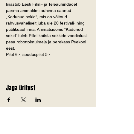
linastub Eesti Filmi- ja Teleauhindadel 
parima animafilmi auhinna saanud 
„Kadunud sokid“, mis on võitnud 
rahvusvaheliselt juba üle 20 festivali- ning 
publikuauhinna. Animatsioonis “Kadunud 
sokid” tuleb Pillel kaitsta sokkide voodialust 
pesa robottolmuimeja ja perekass Peekoni 
eest.
Pilet 6.-; sooduspilet 5.-
Jaga üritust
Telli Jõgevamaa värskemad