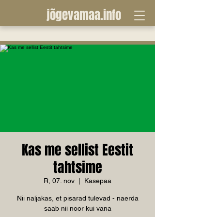
jõgevamaa.info
Kas me sellist Eestit
tahtsime
R, 07. nov
  |  
Kasepää
Nii naljakas, et pisarad tulevad - naerda
saab nii noor kui vana