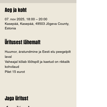
Aeg ja koht
07. nov 2025, 18:00 – 20:00
Kasepää, Kasepää, 49503 Jõgeva County,
Estonia
Üritusest lähemalt
Huumor, äratundmine ja Eesti elu peegelpilt 
laval
Vaheajal kõlab lõõtspill ja kaetud on rikkalik 
kohvilaud
Pilet 15 eurot
Jaga üritust