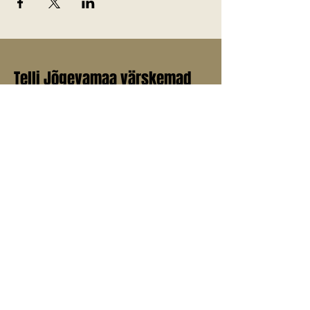
Telli Jõgevamaa värskemad
uudised endale meilile!
E-post
*
Liitu uudiskirjaga
Jah, soovin liituda uudiskirjaga.