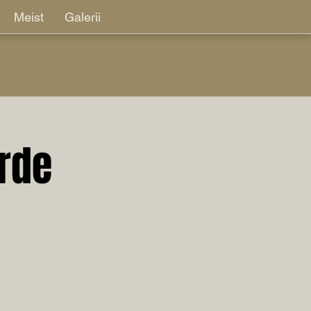
Meist
Galerii
rde