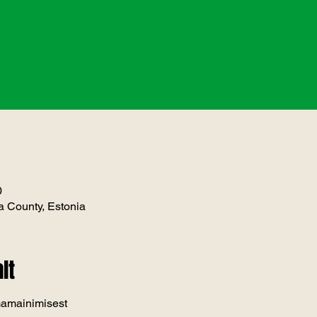
0
 County, Estonia
lt
mamainimisest