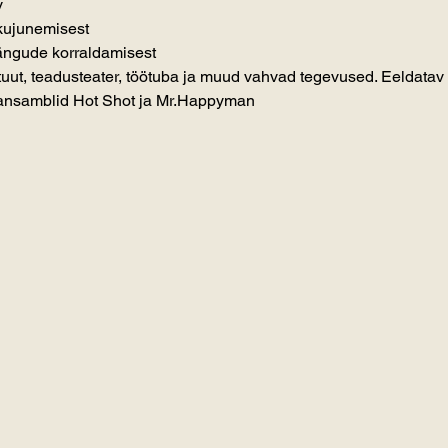
v
 kujunemisest
mängude korraldamisest
uut, teadusteater, töötuba ja muud vahvad tegevused. Eeldatav 
 ansamblid Hot Shot ja Mr.Happyman