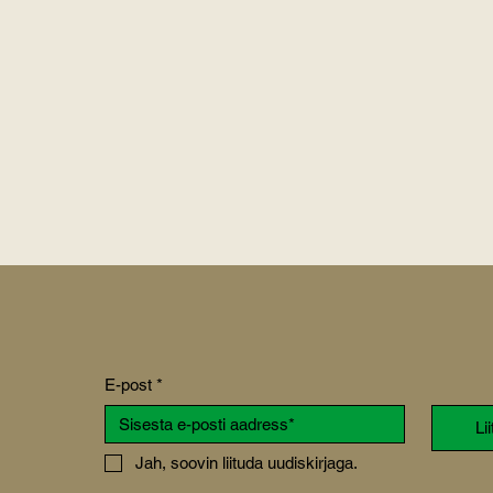
E-post
*
Li
Jah, soovin liituda uudiskirjaga.