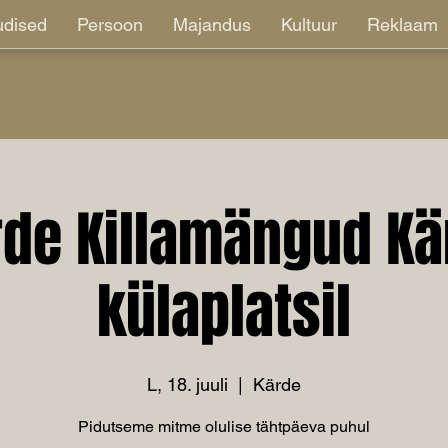
dised
Persoon
Majandus
Kultuur
Reklaam
jõgevamaa.info
rde Killamängud Kä
külaplatsil
L, 18. juuli
  |  
Kärde
Pidutseme mitme olulise tähtpäeva puhul