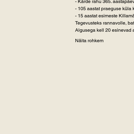
- Kärde rahu 365. aastapäe
- 105 aastat praeguse küla
- 15 aastat esimeste Killa
Tegevusteks rannavolle, bat
Algusega kell 20 esinevad
Näita rohkem