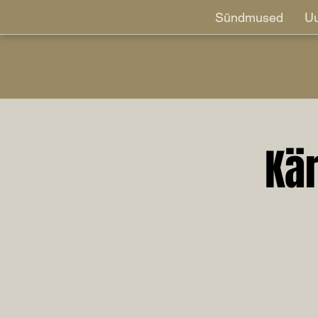
Sündmused
Uu
Kä