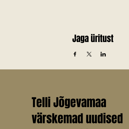
Jaga üritust
Telli Jõgevamaa
värskemad uudised