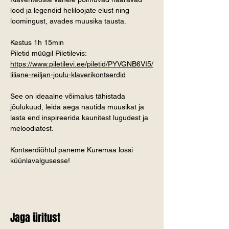
lood ja legendid heliloojate elust ning 
loomingust, avades muusika tausta.
Kestus 1h 15min
Piletid müügil Piletilevis: 
https://www.piletilevi.ee/piletid/PYVGNB6VI5/
liliane-reiljan-joulu-klaverikontserdid
See on ideaalne võimalus tähistada 
jõulukuud, leida aega nautida muusikat ja 
lasta end inspireerida kaunitest lugudest ja 
meloodiatest.
Kontserdiõhtul paneme Kuremaa lossi 
küünlavalgusesse!
Jaga üritust