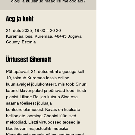
glögi ja kuulanud maagilisi meloodiaid?
Aeg ja koht
21. dets 2025, 19:00 – 20:20
Kuremaa loss, Kuremaa, 48445 Jõgeva
County, Estonia
Üritusest lähemalt
Pühapäeval, 21. detsembril algusega kell 
19, toimub Kuremaa lossis eriline 
küünlavalgel jõulukontsert, mis toob Sinuni 
kaunid klaveripalad ja põnevad lood. Eesti 
pianist Liliane Reiljan kutsub Sind osa 
saama tõelisest jõuluaja 
kontserdielamusest. Kavas on kuulsate 
heliloojate looming: Chopini lüürilised 
meloodiad, Liszti virtuoossed teosed ja 
Beethoveni majesteetlik muusika. 
Klaveriteoste vahele põimuvad haaravad 