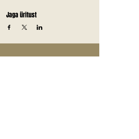
Jaga üritust
Telli Jõgevamaa värskemad
uudised endale meilile!
E-post
*
Liitu uudiskirjaga
Jah, soovin liituda uudiskirjaga.