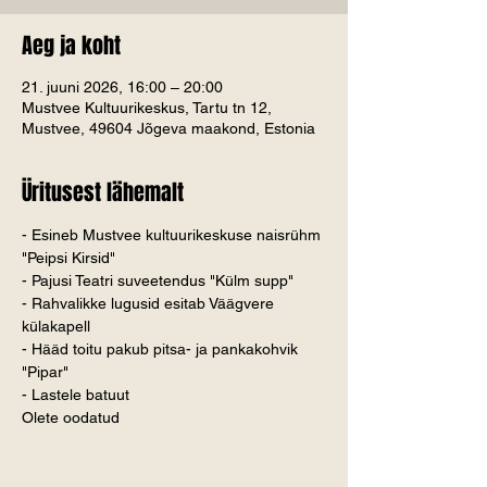
Aeg ja koht
21. juuni 2026, 16:00 – 20:00
Mustvee Kultuurikeskus, Tartu tn 12,
Mustvee, 49604 Jõgeva maakond, Estonia
Üritusest lähemalt
- Esineb Mustvee kultuurikeskuse naisrühm 
"Peipsi Kirsid"
- Pajusi Teatri suveetendus "Külm supp"
- Rahvalikke lugusid esitab Väägvere 
külakapell
- Hääd toitu pakub pitsa- ja pankakohvik 
"Pipar"
- Lastele batuut
Olete oodatud