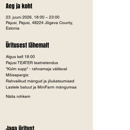
Aeg ja koht
23. juuni 2026, 18:00 – 23:00
Pajusi, Pajusi, 48224 Jõgeva County,
Estonia
Üritusest lähemalt
Algus kell 18:00
Pajusi TEATER teatrietendus
"Külm supp" - rahvamaja välilaval
Mõisapargis:
Rahvalikud mängud ja jõukatsumised
Lastele batuut ja MiniFarm mängumaa
Näita rohkem
Jaga üritust