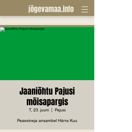
jõgevamaa.info
Jaaniõhtu Pajusi
mõisapargis
T, 23. juuni
  |  
Pajusi
Peaesineja ansambel Härra Kuu