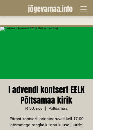
jõgevamaa.info
I advendi kontsert EELK
Põltsamaa kirik
P, 30. nov
  |  
Põltsamaa
Pärast kontserti orienteeruvalt kell 17.00
laternatega rongkäik linna kuuse juurde.