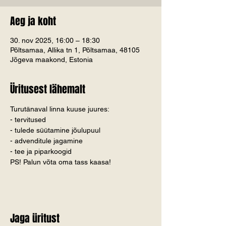
Aeg ja koht
30. nov 2025, 16:00 – 18:30
Põltsamaa, Allika tn 1, Põltsamaa, 48105
Jõgeva maakond, Estonia
Üritusest lähemalt
Turutänaval linna kuuse juures:
- tervitused
- tulede süütamine jõulupuul
- advenditule jagamine
- tee ja piparkoogid
PS! Palun võta oma tass kaasa!
Jaga üritust